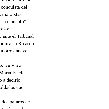
 conquista del
s marxistas".
estro pueblo".
cesos".
o ante el Tribunal
bcomisario Ricardo
 a otros nueve
ez volvió a
 María Estela
 a decirlo,
soldados que
r dos pájaros de
.) aplicar el