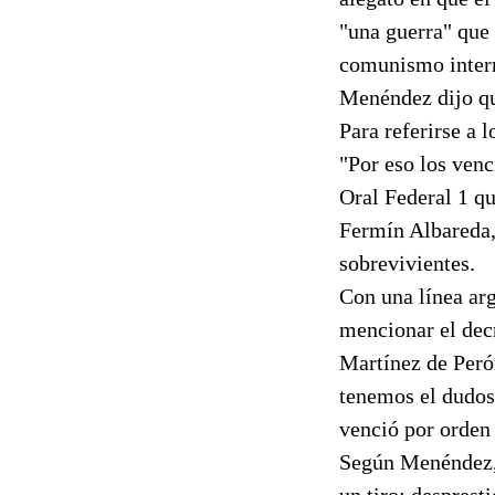
"una guerra" que
comunismo interna
Menéndez dijo qu
Para referirse a 
"Por eso los venc
Oral Federal 1 qu
Fermín Albareda, 
sobrevivientes.
Con una línea arg
mencionar el decr
Martínez de Peró
tenemos el dudoso
venció por orden 
Según Menéndez, l
un tiro: despresti