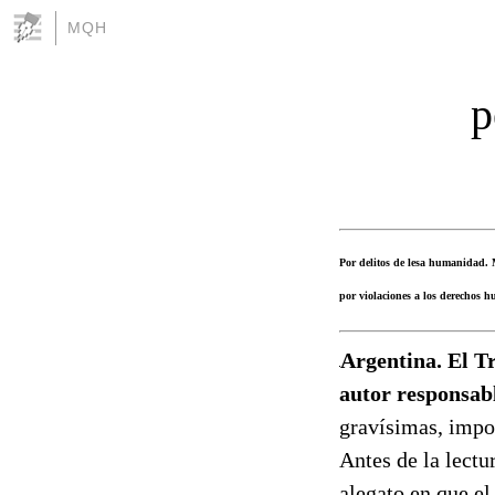
MQH
p
Por delitos de lesa humanidad.
por violaciones a los derechos 
Argentina. El T
autor responsabl
gravísimas, impo
Antes de la lectu
alegato en que el