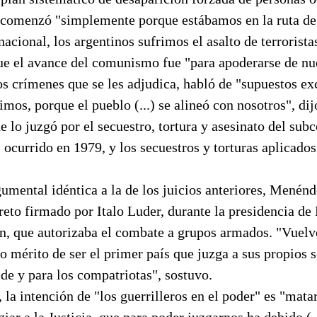
 comenzó "simplemente porque estábamos en la ruta de
cional, los argentinos sufrimos el asalto de terrorista
e el avance del comunismo fue "para apoderarse de nu
los crímenes que se les adjudica, habló de "supuestos ex
imos, porque el pueblo (...) se alineó con nosotros", dij
e lo juzgó por el secuestro, tortura y asesinato del su
ocurrido en 1979, y los secuestros y torturas aplicados
umental idéntica a la de los juicios anteriores, Menénd
eto firmado por Italo Luder, durante la presidencia de
n, que autorizaba el combate a grupos armados. "Vuelvo
 mérito de ser el primer país que juzga a sus propios 
de y para los compatriotas", sostuvo.
a intención de "los guerrilleros en el poder" es "mata
giar a la Justicia, que para poder juzgarnos ha debido (..