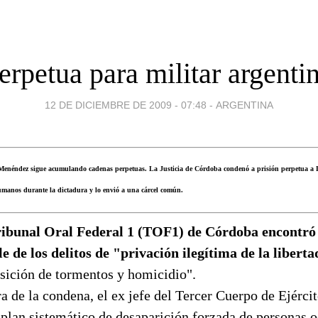
erpetua para militar argenti
12 DE DICIEMBRE DE 2009 - 07:48
-
ARGENTINA
 Menéndez sigue acumulando cadenas perpetuas. La Justicia de Córdoba condenó a prisión perpetua 
humanos durante la dictadura y lo envió a una cárcel común.
ribunal Oral Federal 1 (TOF1) de Córdoba encontr
e de los delitos de "privación ilegítima de la liberta
sición de tormentos y homicidio".
ra de la condena, el ex jefe del Tercer Cuerpo de Ejércit
 plan sistemático de desaparición forzada de personas o