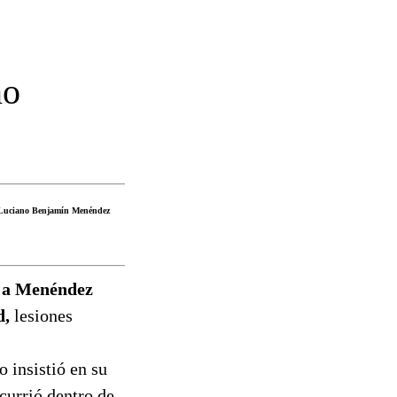
no
a Luciano Benjamín Menéndez
ó a Menéndez
d,
lesiones
o insistió en su
currió dentro de