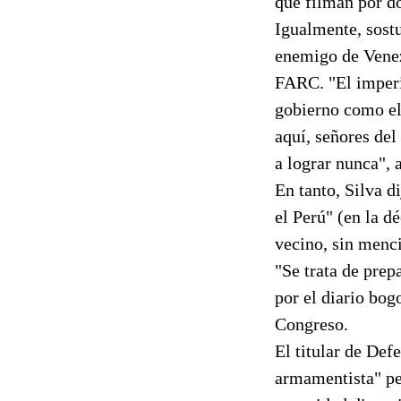
que filman por d
Igualmente, sostu
enemigo de Venezu
FARC. "El imperio
gobierno como el
aquí, señores del
a lograr nunca", a
En tanto, Silva d
el Perú" (en la d
vecino, sin menc
"Se trata de prep
por el diario bo
Congreso.
El titular de De
armamentista" pe