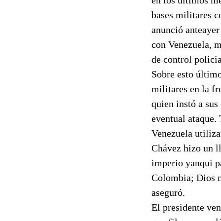
bases militares 
anunció anteayer 
con Venezuela, mi
de control polici
Sobre esto último
militares en la f
quien instó a sus
eventual ataque.
Venezuela utiliz
Chávez hizo un ll
imperio yanqui p
Colombia; Dios n
aseguró.
El presidente ve