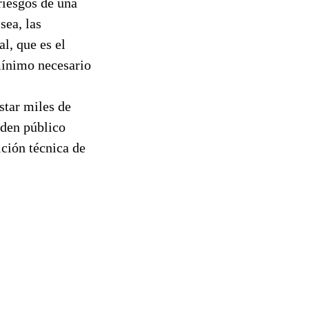
riesgos de una
sea, las
l, que es el
 mínimo necesario
star miles de
rden público
ición técnica de