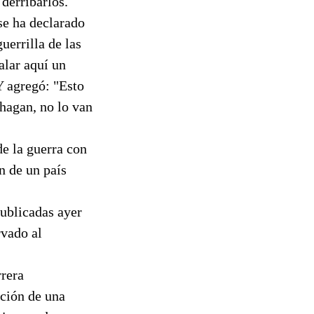
derribarlos.
se ha declarado
uerrilla de las
alar aquí un
Y agregó: "Esto
 hagan, no lo van
e la guerra con
n de un país
publicadas ayer
rvado al
rrera
cción de una