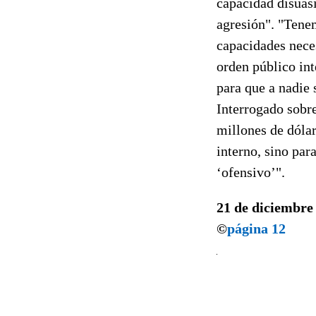
capacidad disuasi
agresión". "Tenem
capacidades neces
orden público int
para que a nadie 
Interrogado sobre
millones de dólar
interno, sino par
‘ofensivo’".
21 de diciembre
©
página 12