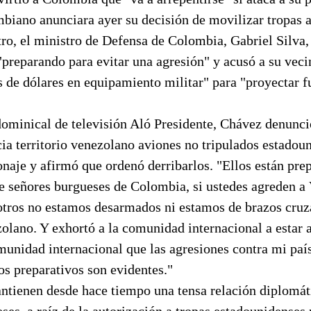
biano anunciara ayer su decisión de movilizar tropas a
tro, el ministro de Defensa de Colombia, Gabriel Silva,
"preparando para evitar una agresión" y acusó a su veci
 de dólares en equipamiento militar" para "proyectar f
ominical de televisión Aló Presidente, Chávez denunc
ia territorio venezolano aviones no tripulados estadou
naje y afirmó que ordenó derribarlos. "Ellos están pre
e señores burgueses de Colombia, si ustedes agreden a
sotros no estamos desarmados ni estamos de brazos cruz
lano. Y exhortó a la comunidad internacional a estar a
unidad internacional que las agresiones contra mi país
os preparativos son evidentes."
tienen desde hace tiempo una tensa relación diplomát
ses, a raíz de la autorización a tropas estadounidenses p