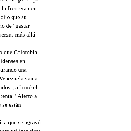
 la frontera con
 dijo que su
no de "gastar
uerzas más allá
ió que Colombia
nidenses en
parando una
 Venezuela van a
ados", afirmó el
tenta. "Alerto a
 se están
ica que se agravó
ara utilizar siete