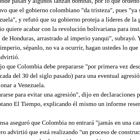
ónde pasan y algunos lanzan bombas, por lo que ordenó 
vo que el gobierno colombiano "da tristeza", pues "ya 
ela", y refutó que su gobierno proteja a líderes de la g
 quiere acabar con la revolución bolivariana para inst
 de Honduras, arrastrado al imperio yanqui", subrayó. 
 imperio, sépanlo, no va a ocurrir, hagan ustedes lo que
dvirtió.
ijo que Colombia debe prepararse "por primera vez desd
écada del 30 del siglo pasado) para una eventual agresió
ionar a Venezuela.
ararse para evitar una agresión", dijo en declaraciones 
gotano El Tiempo, explicando él mismo un informe rese
fensa aseguró que Colombia no entrará "jamás en una ca
ro advirtió que está realizando "un proceso de constru