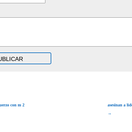
erzo con m 2
asesinan a lí
→