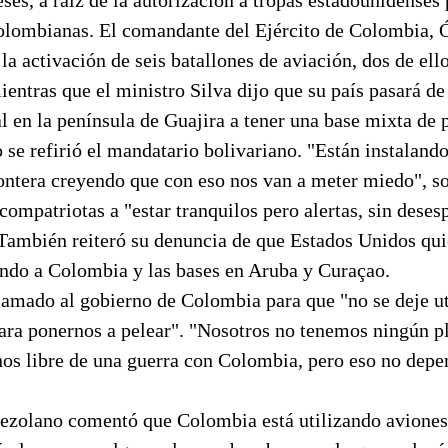
colombianas. El comandante del Ejército de Colombia, 
la activación de seis batallones de aviación, dos de ello
entras que el ministro Silva dijo que su país pasará de
al en la península de Guajira a tener una base mixta de p
 se refirió el mandatario bolivariano. "Están instaland
rontera creyendo que con eso nos van a meter miedo", s
 compatriotas a "estar tranquilos pero alertas, sin deses
 También reiteró su denuncia de que Estados Unidos qui
ando a Colombia y las bases en Aruba y Curaçao.
amado al gobierno de Colombia para que "no se deje uti
ara ponernos a pelear". "Nosotros no tenemos ningún p
os libre de una guerra con Colombia, pero eso no depe
nezolano comentó que Colombia está utilizando aviones