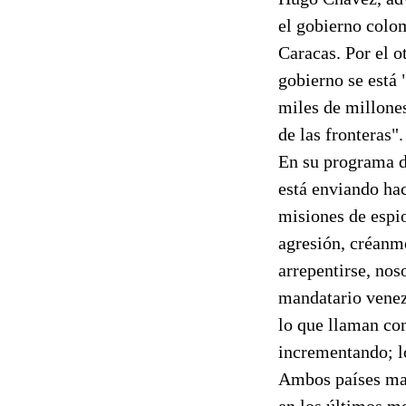
el gobierno colom
Caracas. Por el o
gobierno se está 
miles de millones
de las fronteras".
En su programa d
está enviando hac
misiones de espio
agresión, créanm
arrepentirse, no
mandatario venezo
lo que llaman com
incrementando; l
Ambos países man
en los últimos me