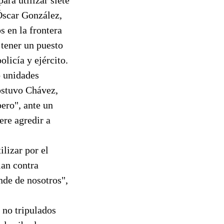
Óscar González,
s en la frontera
 tener un puesto
olicía y ejército.
o unidades
ostuvo Chávez,
pero", ante un
ere agredir a
lizar por el
lan contra
nde de nosotros",
 no tripulados