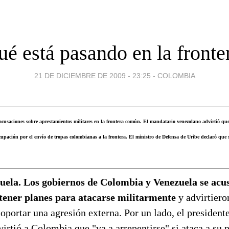
ué está pasando en la fronte
21 DE DICIEMBRE DE 2009 - 23:25
-
COLOMBIA
cusaciones sobre aprestamientos militares en la frontera común. El mandatario venezolano advirtió que
ocupación por el envío de tropas colombianas a la frontera. El ministro de Defensa de Uribe declaró qu
ela. Los gobiernos de Colombia y Venezuela se acu
ener planes para atacarse militarmente
y advirtiero
oportar una agresión externa. Por un lado, el president
rtió a Colombia que "va a arrepentirse" si ataca a su p