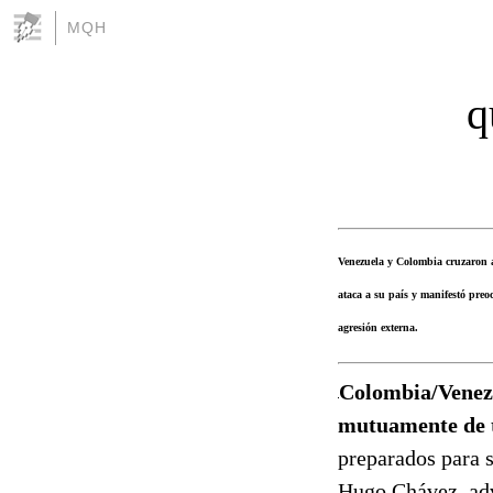
MQH
q
Venezuela y Colombia cruzaron a
ataca a su país y manifestó pre
agresión externa.
Colombia/Venezu
mutuamente de t
preparados para s
Hugo Chávez, advi