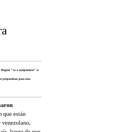
ra
 Bogotá "va a arrepentirse" si
e se preparaban para una
saron
n que están
e venezolano,
aís, luego de que