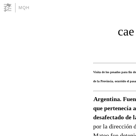
MQH
cae
Visita de los pesados para fin d
de la Provincia, ocurrido el pas
Argentina. Fuent
que pertenecía a
desafectado de 
por la dirección 
Mateo fue detenid