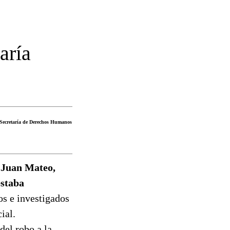
aría
la Secretaría de Derechos Humanos
l Juan Mateo,
estaba
os e investigados
ial.
del robo a la