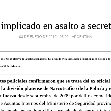
 implicado en asalto a secret
03 DE ENERO DE 2010 - 05:00
-
ARGENTINA
e año. Un ex efectivo de la policía bonaerense fue detenido ayer, sospechoso de participar en el robo a 
ado 30 de diciembre.
es policiales confirmaron que se trata del ex oficia
 la división platense de Narcotráfico de la Policía y 
la fuerza
desde septiembre de 2009 por delitos cometid
de Asuntos Internos del Ministerio de Seguridad provinc
o anoche en su domicilio, sospechado de ser partícipe 