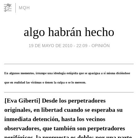
MQH
algo habrán hecho
19 DE MAYO DE 2010 - 22:09
-
OPINIÓN
En algunos momentos, irrumpe una ideología estúpida que se apacigua a sí misma diciéndose
que en realidad las víctimas o tienen la culpa o se lo merecen.
[Eva Giberti] Desde los perpetradores
originales, en libertad cuando se esperaba su
inmediata detención, hasta los vecinos
observadores, que también son perpetradores
periféricos, la propuesta es doble: por una parte,