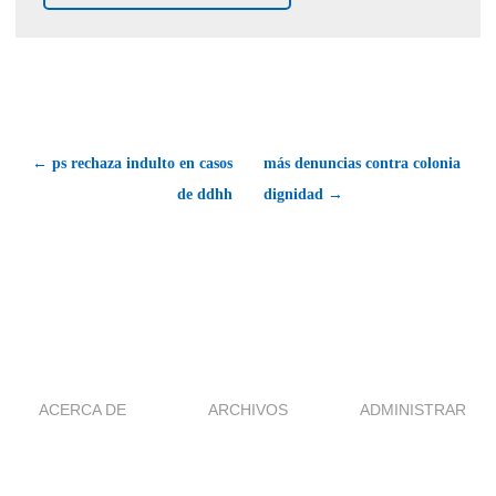
← ps rechaza indulto en casos
más denuncias contra colonia
de ddhh
dignidad →
ACERCA DE
ARCHIVOS
ADMINISTRAR