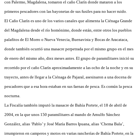
con Palermo, Magdalena, tomaron el caño Clarín donde mataron a los
primeros pescadores con las bayonetas de sus fusiles para no hacer ruido.
El Caño Clarín es uno de los varios canales que alimenta la Ciénaga Grande
del Magdalena desde el río homónimo, donde están, entre otros los pueblos
palafitos de El Morro o Nueva Venecia, Buenavista y Bocas de Aracataca,
donde también ocurrió una masacre perpetrada por el mismo grupo en el mes
de enero del mismo año, diez meses antes. El grupo de paramilitares inició su
recorrido por el caño Clarín aproximadamente a las ocho de la noche y en su
trayecto, antes de llegar a la Ciénaga de Pajaral, asesinaron a una docena de
pescadores que a esa hora estaban en sus faenas de pesca. Es común la pesca
nocturna.
La Fiscalía también imputó la masacre de Bahía Portete, el 18 de abril de
2004, en la que unos 150 paramilitares al mando de Arnulfo Sánchez
González, alias ‘Pablo’ y José María Barros Ipuana, alias ‘Chema Bala’,
irrumpieron en camperos y motos en varias rancherías de Bahía Portete, en la