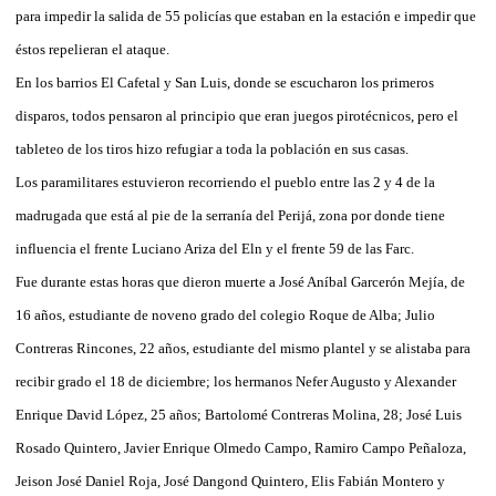
para impedir la salida de 55 policías que estaban en la estación e impedir que
éstos repelieran el ataque.
En los barrios El Cafetal y San Luis, donde se escucharon los primeros
disparos, todos pensaron al principio que eran juegos pirotécnicos, pero el
tableteo de los tiros hizo refugiar a toda la población en sus casas.
Los paramilitares estuvieron recorriendo el pueblo entre las 2 y 4 de la
madrugada que está al pie de la serranía del Perijá, zona por donde tiene
influencia el frente Luciano Ariza del Eln y el frente 59 de las Farc.
Fue durante estas horas que dieron muerte a José Aníbal Garcerón Mejía, de
16 años, estudiante de noveno grado del colegio Roque de Alba; Julio
Contreras Rincones, 22 años, estudiante del mismo plantel y se alistaba para
recibir grado el 18 de diciembre; los hermanos Nefer Augusto y Alexander
Enrique David López, 25 años; Bartolomé Contreras Molina, 28; José Luis
Rosado Quintero, Javier Enrique Olmedo Campo, Ramiro Campo Peñaloza,
Jeison José Daniel Roja, José Dangond Quintero, Elis Fabián Montero y