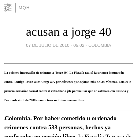
MQH
acusan a jorge 40
07 DE JULIO DE 2010 - 05:02
-
COLOMBIA
La primera imputación de crímenes a ’Jorge 40’. La Fiscalía radicó la primera imputación
contra Rodrigo Tovar, alias ’Jorge 40’, por crímenes que dejaron más de 500 víctimas. Esta es la
primera acusación formal contra el extraditado jefe paramilitar que no colabora con Justicia y
Paz desde abril de 2008 cuando tuvo su última versión libre.
Colombia. Por haber cometido u ordenado
crímenes contra 533 personas, hechos ya
confesados en versión libre,
la Fiscalía Tercera de