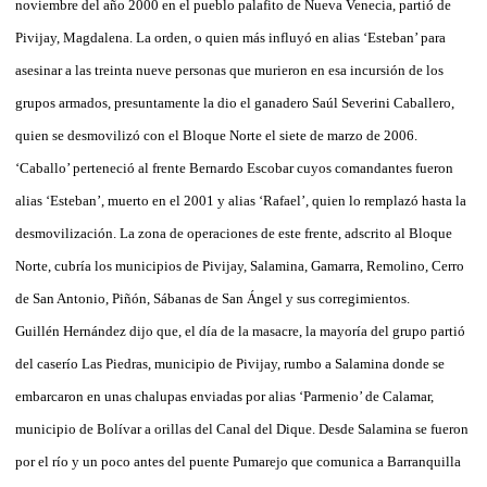
noviembre del año 2000 en el pueblo palafito de Nueva Venecia, partió de
Pivijay, Magdalena. La orden, o quien más influyó en alias ‘Esteban’ para
asesinar a las treinta nueve personas que murieron en esa incursión de los
grupos armados, presuntamente la dio el ganadero Saúl Severini Caballero,
quien se desmovilizó con el Bloque Norte el siete de marzo de 2006.
‘Caballo’ perteneció al frente Bernardo Escobar cuyos comandantes fueron
alias ‘Esteban’, muerto en el 2001 y alias ‘Rafael’, quien lo remplazó hasta la
desmovilización. La zona de operaciones de este frente, adscrito al Bloque
Norte, cubría los municipios de Pivijay, Salamina, Gamarra, Remolino, Cerro
de San Antonio, Piñón, Sábanas de San Ángel y sus corregimientos.
Guillén Hernández dijo que, el día de la masacre, la mayoría del grupo partió
del caserío Las Piedras, municipio de Pivijay, rumbo a Salamina donde se
embarcaron en unas chalupas enviadas por alias ‘Parmenio’ de Calamar,
municipio de Bolívar a orillas del Canal del Dique. Desde Salamina se fueron
por el río y un poco antes del puente Pumarejo que comunica a Barranquilla