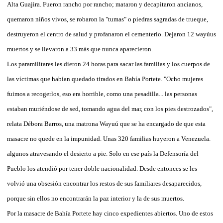
Alta Guajira. Fueron rancho por rancho; mataron y decapitaron ancianos,
quemaron niños vivos, se robaron la "tumas" o piedras sagradas de trueque,
destruyeron el centro de salud y profanaron el cementerio. Dejaron 12 wayúus
muertos y se llevaron a 33 más que nunca aparecieron.
Los paramilitares les dieron 24 horas para sacar las familias y los cuerpos de
las víctimas que habían quedado tirados en Bahía Portete. "Ocho mujeres
fuimos a recogerlos, eso era horrible, como una pesadilla... las personas
estaban muriéndose de sed, tomando agua del mar, con los pies destrozados",
relata Débora Barros, una matrona Wayuú que se ha encargado de que esta
masacre no quede en la impunidad. Unas 320 familias huyeron a Venezuela.
algunos atravesando el desierto a pie. Solo en ese país la Defensoría del
Pueblo los atendió por tener doble nacionalidad. Desde entonces se les
volvió una obsesión encontrar los restos de sus familiares desaparecidos,
porque sin ellos no encontrarán la paz interior y la de sus muertos.
Por la masacre de Bahía Portete hay cinco expedientes abiertos. Uno de estos