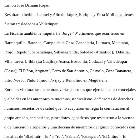
Erinón José Damián Rojas.
Resultaron heridos Leonel y Alfredo López, Enrique y Petra Molina, quienes
fueron trasladados a Valledupar.
La Fiscalía también le imputará a ’Jorge 40’ crímenes que ocurrieron en
Barranquilla, Baranoa, Campo de la Cruz, Candelaria, Luruaco, Malambo,
Piojó, Repelón, Sabanalarga, Sabanagrande, Soledad (Atlántico); Dibulla,
Villanueva, Uribia (La Guajira); Astrea, Bosconia, Codazzi y Valledeupar
(Cesar); El Píñon, Ariguaní, Cerro de San Antonio, Chivolo, Zona Bananera,
Sitio Nuevo, Plato, Pijiño, Pivijay y Remolino en Magdalena.
Entre las víctimas se encuentran varias personas que ejercían como concejales
y alcaldes en los anteriores municipios, sindicalistas, defensores de derechos
humanos, secretarios de salud que no aceptaron entregar la contratación al
grupo armado, campesinos, pescadores, ganaderos que resistieron a la vacuna
o denunciaron atropellos y una docena de miembros del grupo conocidos con
los alias de ‘Bladimir’, ‘Jor’ o ‘Yor’, ‘Fabían’, ‘Pataepalo’, ‘El Chino’, ‘El