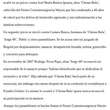
acabó en un juicio contra José María Barrios Ipuana, alias ’Chema Bala’,
cabecilla del Frente Contrainsurgencia Wayuu que fue condenado a 40 años
de cárcel por los delitos de homicidio agravado y una indemnización a las
familias sobrevivientes.
Un segundo juicio se inició contra Carmen Barros, hermana de ’Chema Bala’,
‘Jorge 40’, ‘Pablo’ y otros paramilitares. Se les acusa ante un juzgado de
Bogotá por desplazamiento, masacre, desaparición forzada, tortura, genocidio
y concierto para delinquir.
En noviembre de 2007 Rodrigo Tovar Pupo, alias ‘Jorge 40’ reconoció ser
responsable de la masacre porque "habían identificado que se dedicaban al
secuestro y al robo". Dijo además que ‘Chema Bala’ hacía parte de su
estructura, sin embargo tres meses después de la su confesión lo extraditaron a
Estados Unidos. Lo mismo le ocurrió a ‘Chema Bala’ quien nunca reconoció
su participación en la masacre.
Aunque los paramilitares se hacían llamar el Frente Contrainsurgencia Wayúu