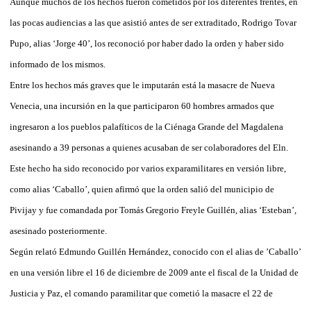
Aunque muchos de los hechos fueron cometidos por los diferentes frentes, en
las pocas audiencias a las que asistió antes de ser extraditado, Rodrigo Tovar
Pupo, alias ‘Jorge 40’, los reconoció por haber dado la orden y haber sido
informado de los mismos.
Entre los hechos más graves que le imputarán está la masacre de Nueva
Venecia, una incursión en la que participaron 60 hombres armados que
ingresaron a los pueblos palafíticos de la Ciénaga Grande del Magdalena
asesinando a 39 personas a quienes acusaban de ser colaboradores del Eln.
Este hecho ha sido reconocido por varios exparamilitares en versión libre,
como alias ‘Caballo’, quien afirmó que la orden salió del municipio de
Pivijay y fue comandada por Tomás Gregorio Freyle Guillén, alias ‘Esteban’,
asesinado posteriormente.
Según relató Edmundo Guillén Hernández, conocido con el alias de ’Caballo’
en una versión libre el 16 de diciembre de 2009 ante el fiscal de la Unidad de
Justicia y Paz, el comando paramilitar que cometió la masacre el 22 de