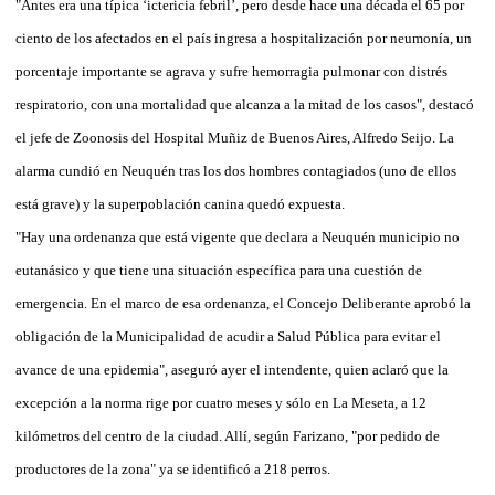
"Antes era una típica ‘ictericia febril’, pero desde hace una década el 65 por
ciento de los afectados en el país ingresa a hospitalización por neumonía, un
porcentaje importante se agrava y sufre hemorragia pulmonar con distrés
respiratorio, con una mortalidad que alcanza a la mitad de los casos", destacó
el jefe de Zoonosis del Hospital Muñiz de Buenos Aires, Alfredo Seijo. La
alarma cundió en Neuquén tras los dos hombres contagiados (uno de ellos
está grave) y la superpoblación canina quedó expuesta.
"Hay una ordenanza que está vigente que declara a Neuquén municipio no
eutanásico y que tiene una situación específica para una cuestión de
emergencia. En el marco de esa ordenanza, el Concejo Deliberante aprobó la
obligación de la Municipalidad de acudir a Salud Pública para evitar el
avance de una epidemia", aseguró ayer el intendente, quien aclaró que la
excepción a la norma rige por cuatro meses y sólo en La Meseta, a 12
kilómetros del centro de la ciudad. Allí, según Farizano, "por pedido de
productores de la zona" ya se identificó a 218 perros.