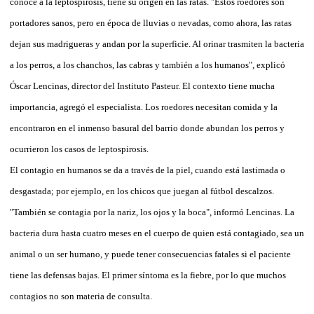
conoce a la leptospirosis, tiene su origen en las ratas. "Estos roedores son
portadores sanos, pero en época de lluvias o nevadas, como ahora, las ratas
dejan sus madrigueras y andan por la superficie. Al orinar trasmiten la bacteria
a los perros, a los chanchos, las cabras y también a los humanos", explicó
Óscar Lencinas, director del Instituto Pasteur. El contexto tiene mucha
importancia, agregó el especialista. Los roedores necesitan comida y la
encontraron en el inmenso basural del barrio donde abundan los perros y
ocurrieron los casos de leptospirosis.
El contagio en humanos se da a través de la piel, cuando está lastimada o
desgastada; por ejemplo, en los chicos que juegan al fútbol descalzos.
"También se contagia por la nariz, los ojos y la boca", informó Lencinas. La
bacteria dura hasta cuatro meses en el cuerpo de quien está contagiado, sea un
animal o un ser humano, y puede tener consecuencias fatales si el paciente
tiene las defensas bajas. El primer síntoma es la fiebre, por lo que muchos
contagios no son materia de consulta.