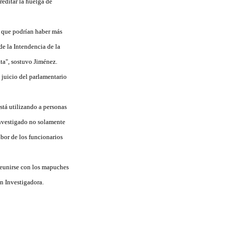
editar la huelga de
o que podrían haber más
e la Intendencia de la
ta", sostuvo Jiménez.
 juicio del parlamentario
stá utilizando a personas
investigado no solamente
abor de los funcionarios
 reunirse con los mapuches
n Investigadora.