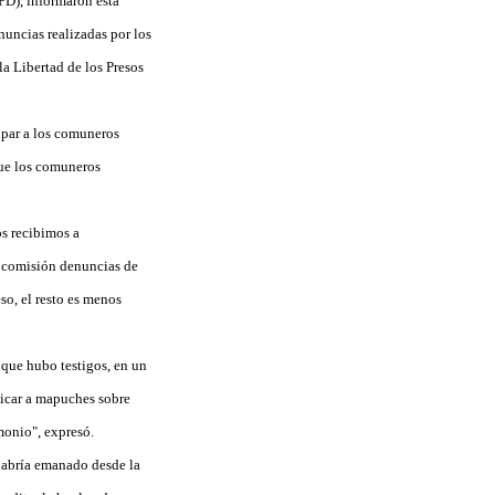
PD), informaron esta
nuncias realizadas por los
a Libertad de los Presos
ulpar a los comuneros
que los comuneros
s recibimos a
a comisión denuncias de
so, el resto es menos
que hubo testigos, en un
dicar a mapuches sobre
monio", expresó.
habría emanado desde la