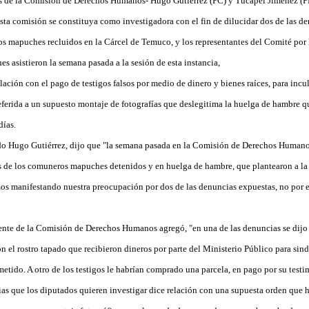
es de la Comisión de Derechos Humanos- Hugo Gutiérrez (PC) y Tucapel Jiménez (P
ta comisión se constituya como investigadora con el fin de dilucidar dos de las de
os mapuches recluidos en la Cárcel de Temuco, y los representantes del Comité por l
s asistieron la semana pasada a la sesión de esta instancia,
elación con el pago de testigos falsos por medio de dinero y bienes raíces, para inc
ferida a un supuesto montaje de fotografías que deslegitima la huelga de hambre 
días.
ado Hugo Gutiérrez, dijo que "la semana pasada en la Comisión de Derechos Humano
es de los comuneros mapuches detenidos y en huelga de hambre, que plantearon a l
mos manifestando nuestra preocupación por dos de las denuncias expuestas, no por e
ente de la Comisión de Derechos Humanos agregó, "en una de las denuncias se dijo 
n el rostro tapado que recibieron dineros por parte del Ministerio Público para sin
etido. A otro de los testigos le habrían comprado una parcela, en pago por su testi
as que los diputados quieren investigar dice relación con una supuesta orden que 