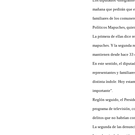
Los diputados -integrant
mañana que pedirán que es
familiares de los comuner
Políticos Mapuches, quiene
La primera de ellas dice r
mapuches. Y la segunda re
mantienen desde hace 33 
En este sentido, el diput
representantes y familiar
distinta índole. Hoy esta
importante".
Reglón seguido, el Presid
programa de televisión, co
delitos que no habrían com
La segunda de las denunci