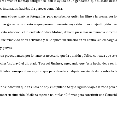
para armar un montaje fotográfico -con la ayuda de un gendarme- que buscaba desacr
 internados, haciéndola parecer como falsa.
rme el que tomó las fotografías, pero no sabemos quién las filtró a la prensa por l
 más grave de todo esto es que presumiblemente haya sido un montaje dirigido desd
 esta situación, el Intendente Andrés Molina, debiera presentar su renuncia inmedia
 fue removido de su actividad y se le aplicó un sumario en su contra, sin embargo a
y graves.
son preocupantes, por lo tanto es necesario que la opinión pública conozca que se e
uches", subrayó el diputado Tucapel Jiménez, agregando que "este hecho debe ser 
lidades correspondientes, sino que para develar cualquier manto de duda sobre la l
rios indicaron que en el día de hoy el diputado Sergio Aguiló viajó a la zona para
ocer su situación. Mañana esperan reunir las 40 firmas para constituir una Comisió