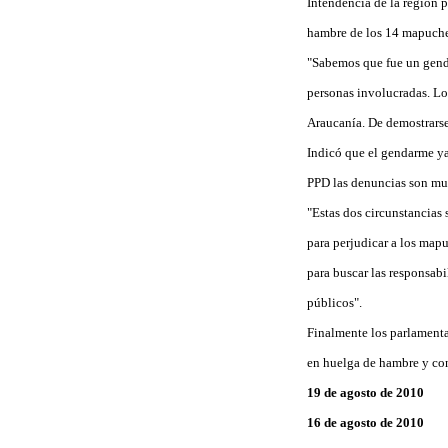
Intendencia de la región 
hambre de los 14 mapuches
"Sabemos que fue un genda
personas involucradas. Lo
Araucanía. De demostrarse
Indicó que el gendarme ya
PPD las denuncias son mu
"Estas dos circunstancias 
para perjudicar a los map
para buscar las responsabi
públicos".
Finalmente los parlamenta
en huelga de hambre y con
19 de agosto de 2010
16 de agosto de 2010