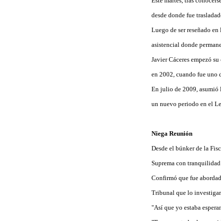
Este martes, tras conocers
desde donde fue trasladado
Luego de ser reseñado en l
asistencial donde permane
Javier Cáceres empezó su c
en 2002, cuando fue uno d
En julio de 2009, asumió 
un nuevo periodo en el Le
Niega Reunión
Desde el búnker de la Fisc
Suprema con tranquilidad 
Confirmó que fue abordado
Tribunal que lo investigar
"Así que yo estaba espera