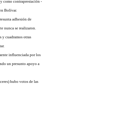
ó y como contraprestación -
en Bolívar.
presunta adhesión de
te nunca se realizaron.
es y cuadramos otras
ar.
ente influenciada por los
dando un presunto apoyo a
áceres) hubo votos de las