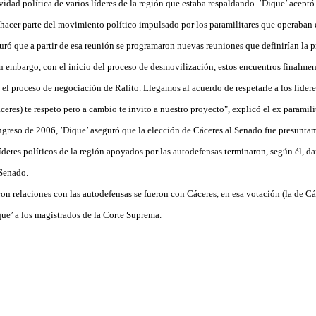
ividad política de varios líderes de la región que estaba respaldando. ’Dique’ acept
r hacer parte del movimiento político impulsado por los paramilitares que operaban 
guró que a partir de esa reunión se programaron nuevas reuniones que definirían la 
n embargo, con el inicio del proceso de desmovilización, estos encuentros finalmen
el proceso de negociación de Ralito. Llegamos al acuerdo de respetarle a los líder
ceres) te respeto pero a cambio te invito a nuestro proyecto", explicó el ex paramilit
ngreso de 2006, ’Dique’ aseguró que la elección de Cáceres al Senado fue presuntam
líderes políticos de la región apoyados por las autodefensas terminaron, según él, 
 Senado.
ron relaciones con las autodefensas se fueron con Cáceres, en esa votación (la de C
que’ a los magistrados de la Corte Suprema.
0
0