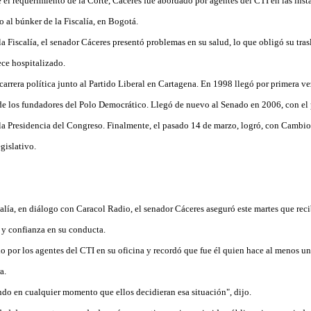
e el requerimiento de la Corte, Cáceres fue abordado por agentes del CTI en las ins
 al búnker de la Fiscalía, en Bogotá.
a Fiscalía, el senador Cáceres presentó problemas en su salud, lo que obligó su tras
ce hospitalizado.
arrera política junto al Partido Liberal en Cartagena. En 1998 llegó por primera v
e los fundadores del Polo Democrático. Llegó de nuevo al Senado en 2006, con el
la Presidencia del Congreso. Finalmente, el pasado 14 de marzo, logró, con Cambio 
gislativo.
alía, en diálogo con Caracol Radio, el senador Cáceres aseguró este martes que reci
y confianza en su conducta.
 por los agentes del CTI en su oficina y recordó que fue él quien hace al menos un 
a.
ndo en cualquier momento que ellos decidieran esa situación", dijo.