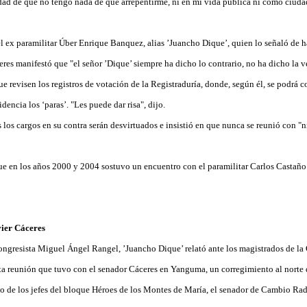
dad de que no tengo nada de qué arrepentirme, ni en mi vida pública ni como ciud
el ex paramilitar Úber Enrique Banquez, alias ’Juancho Dique’, quien lo señaló de h
res manifestó que "el señor ’Dique’ siempre ha dicho lo contrario, no ha dicho la v
que revisen los registros de votación de la Registraduría, donde, según él, se podrá c
dencia los ‘paras’. "Les puede dar risa", dijo.
los cargos en su contra serán desvirtuados e insistió en que nunca se reunió con "
e en los años 2000 y 2004 sostuvo un encuentro con el paramilitar Carlos Castaño y
ier Cáceres
 congresista Miguel Ángel Rangel, ’Juancho Dique’ relató ante los magistrados de la
nta reunión que tuvo con el senador Cáceres en Yanguma, un corregimiento al norte 
o de los jefes del bloque Héroes de los Montes de María, el senador de Cambio Rad