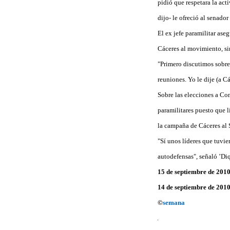
pidió que respetara la act
dijo- le ofreció al senado
El ex jefe paramilitar ase
Cáceres al movimiento, si
"Primero discutimos sobre 
reuniones. Yo le dije (a Cá
Sobre las elecciones a Co
paramilitares puesto que 
la campaña de Cáceres al
"Sí unos líderes que tuvie
autodefensas", señaló ’Di
15 de septiembre de 201
14 de septiembre de 201
©
semana