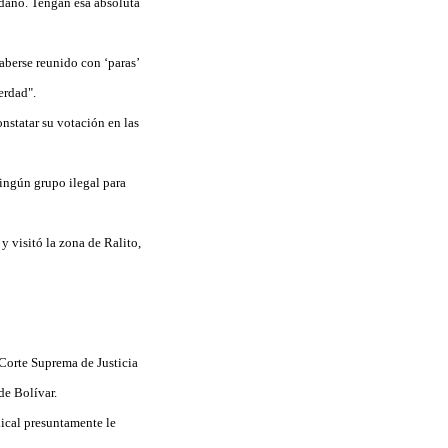
adano. Tengan esa absoluta
aberse reunido con ‘paras’
erdad".
onstatar su votación en las
ningún grupo ilegal para
 visitó la zona de Ralito,
 Corte Suprema de Justicia
de Bolívar.
ical presuntamente le