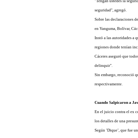
"Tengan ustedes la seguri
seguridad", agregó.
Sobre las declaraciones d
en Yanguma, Bolívar, Cáce
Instó a las autoridades a 
regiones donde tenían inci
Cáceres aseguró que todos 
delinquir".
Sin embargo, reconoció qu
respectivamente.
Cuando Salpicaron a Jav
En el juicio contra el ex
los detalles de una presu
Según ’Dique’, que fue un