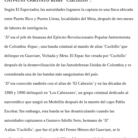
Según El Espectador, las autoridades lograron la captura en una finca ubicada
entre Puerto Rico y Puerto Lleras, localidades del Meta, después de tres meses
de labores de inteligencia.
‘JJ’ era el jefe de finanzas del Ejército Revolucionario Popular Antiterrorista
de Colombia -Erpac-, una banda criminal al mando de alias ‘Cuchillo’ que
delinque en Guaviare, Vichada y Meta. El Erpac fue creada por ‘Cuchillo’
después de la desmovilización de las Autodefensas Unidas de Colombia y es
considerada una de las bandas más sanguinarias del país.
‘JJ’ era conocido también con el alias de ‘El Cabezón’ y en las décadas de
1980 y 1990 delinquió en ‘Los Cabezones’, un grupo criminal dedicado al
narcotráfico que surgió en Medellín después de la muerte del capo Pablo
Escobar. Sin embargo, esta banda se fue desarticulando cuando las
autoridades capturaron a Gustavo Adolfo Soto, hermano de ‘JJ’.
A alias ‘Cuchillo’, que fue el jefe del Frente Héroes del Guaviare, se le