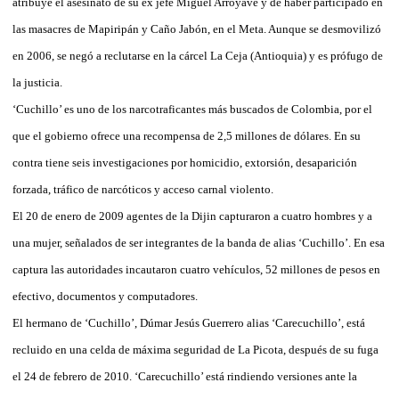
atribuye el asesinato de su ex jefe Miguel Arroyave y de haber participado en
las masacres de Mapiripán y Caño Jabón, en el Meta. Aunque se desmovilizó
en 2006, se negó a reclutarse en la cárcel La Ceja (Antioquia) y es prófugo de
la justicia.
‘Cuchillo’ es uno de los narcotraficantes más buscados de Colombia, por el
que el gobierno ofrece una recompensa de 2,5 millones de dólares. En su
contra tiene seis investigaciones por homicidio, extorsión, desaparición
forzada, tráfico de narcóticos y acceso carnal violento.
El 20 de enero de 2009 agentes de la Dijin capturaron a cuatro hombres y a
una mujer, señalados de ser integrantes de la banda de alias ‘Cuchillo’. En esa
captura las autoridades incautaron cuatro vehículos, 52 millones de pesos en
efectivo, documentos y computadores.
El hermano de ‘Cuchillo’, Dúmar Jesús Guerrero alias ‘Carecuchillo’, está
recluido en una celda de máxima seguridad de La Picota, después de su fuga
el 24 de febrero de 2010. ‘Carecuchillo’ está rindiendo versiones ante la