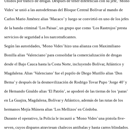
Unidos por tráfico de drogas. Después de tener diferencias con su jefe, ‘Mono
Vides’ se unió a las autodefensas del Bloque Central Bolívar al mando de
Carlos Mario Jiménez alias ‘Macaco’ y luego se convirtió en uno de los jefes
de la banda criminal ‘Los Paisas’, un grupo que como ‘Los Rastrojos’ presta
servicios de seguridad a los narcotraficantes.
Según las autoridades, ‘Mono Vides’ hizo una alianza con Maximiliano
Bonilla alias ‘Valenciano’ para consolidar la comercialización de drogas
desde el Bajo Cauca hasta la Costa Norte, incluyendo Bolívar, Atlántico y
Magdalena. Alias ‘Valenciano’ fue el pupilo de Diego Murillo alias ‘Don
Berna’ y después de la desmovilización de Rodrigo Tovar Pupo ‘Jorge 40’ y
de Hernando Giraldo alias ‘El Patrón’, se apoderó de las tierras de los ‘paras’
en La Guajira, Magdalena, Bolívar y Atlántico, además de las rutas de los
hermanos Mejía Múnera alias ‘Los Mellizos’ en Córdoba.
Durante el operativo, la Policía le incautó a ‘Mono Vides’ una pistola five-
seven, cuyos disparos atraviesan chalecos antibalas y hasta carros blindados.