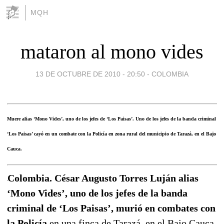
MQH
mataron al mono vides
13 DE OCTUBRE DE 2010 - 20:50
-
COLOMBIA
Muere alias ‘Mono Vides’, uno de los jefes de ‘Los Paisas’. Uno de los jefes de la banda criminal
‘Los Paisas’ cayó en un combate con la Policía en zona rural del municipio de Tarazá, en el Bajo
Cauca.
Colombia. César Augusto Torres Luján alias
‘Mono Vides’, uno de los jefes de la banda
criminal de ‘Los Paisas’, murió en combates con
la Policía
en una finca de Tarazá, en el Bajo Cauca