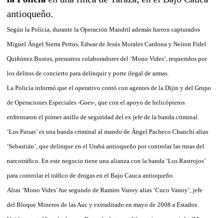
antioqueño.
Según la Policía, durante la Operación Mandril además fueron capturados
Miguel Ángel Sierra Pertus, Edwar de Jesús Morales Cardona y Neiron Fidel
Quiñónez Bustos, presuntos colaboradores del ‘Mono Vides’, requeridos por
los delitos de concierto para delinquir y porte ilegal de armas.
La Policía informó que el operativo contó con agentes de la Dijin y del Grupo
de Operaciones Especiales -Goes-, que con el apoyo de helicópteros
enfrentaron el primer anillo de seguridad del ex jefe de la banda criminal.
‘Los Paisas’ es una banda criminal al mando de Ángel Pacheco Chanchí alias
‘Sebastián’, que delinque en el Urabá antioqueño por controlar las rutas del
narcotráfico. En este negocio tiene una alianza con la banda ‘Los Rastrojos’
para controlar el tráfico de drogas en el Bajo Cauca antioqueño.
Alias ‘Mono Vides’ fue segundo de Ramiro Vanoy alias ‘Cuco Vanoy’, jefe
del Bloque Mineros de las Auc y extraditado en mayo de 2008 a Estados