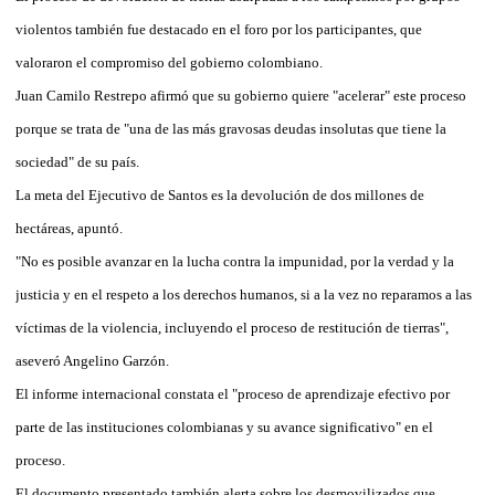
violentos también fue destacado en el foro por los participantes, que
valoraron el compromiso del gobierno colombiano.
Juan Camilo Restrepo afirmó que su gobierno quiere "acelerar" este proceso
porque se trata de "una de las más gravosas deudas insolutas que tiene la
sociedad" de su país.
La meta del Ejecutivo de Santos es la devolución de dos millones de
hectáreas, apuntó.
"No es posible avanzar en la lucha contra la impunidad, por la verdad y la
justicia y en el respeto a los derechos humanos, si a la vez no reparamos a las
víctimas de la violencia, incluyendo el proceso de restitución de tierras",
aseveró Angelino Garzón.
El informe internacional constata el "proceso de aprendizaje efectivo por
parte de las instituciones colombianas y su avance significativo" en el
proceso.
El documento presentado también alerta sobre los desmovilizados que