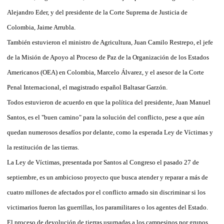
Alejandro Eder, y del presidente de la Corte Suprema de Justicia de
Colombia, Jaime Arrubla.
También estuvieron el ministro de Agricultura, Juan Camilo Restrepo, el jefe
de la Misión de Apoyo al Proceso de Paz de la Organización de los Estados
Americanos (OEA) en Colombia, Marcelo Álvarez, y el asesor de la Corte
Penal Internacional, el magistrado español Baltasar Garzón.
Todos estuvieron de acuerdo en que la política del presidente, Juan Manuel
Santos, es el "buen camino" para la solución del conflicto, pese a que aún
quedan numerosos desafíos por delante, como la esperada Ley de Víctimas y
la restitución de las tierras.
La Ley de Víctimas, presentada por Santos al Congreso el pasado 27 de
septiembre, es un ambicioso proyecto que busca atender y reparar a más de
cuatro millones de afectados por el conflicto armado sin discriminar si los
victimarios fueron las guerrillas, los paramilitares o los agentes del Estado.
El proceso de devolución de tierras usurpadas a los campesinos por grupos