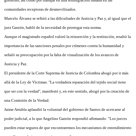
gobierno, así como por trabajar en una reintegración basada en las
comunidades receptoras de desmovilizados.
Marcelo Álvarez se refirió a las dificultades de Justicia y Paz y, al igual que el
juez Garzón, habló de la necesidad de prorrogar esta norma.
Aunque el magistrado español valoró la reinserción y la restitución, resaltó la
importancia de las sanciones penales por crímenes contra la humanidad y
señaló su preocupación por la falta de visualización de los avances de
Justicia y Paz.
El presidente de la Corte Suprema de Justicia de Colombia abogó por ir más
allá de la Ley de Víctimas. "La verdadera reparación del tejido social tiene
que ser con la verdad", manifestó y, en este sentido, abogó por la creación de
una Comisión de la Verdad.
Jaime Arrubla aplaudió la voluntad del gobierno de Santos de acercarse al
poder judicial, a lo que Angelino Garzón respondió afirmando: "Los jueces
pueden estar seguros de que encontraremos los mecanismos de entendimiento