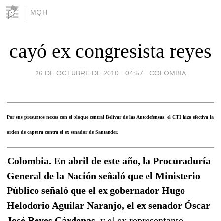
MQH
cayó ex congresista reyes
26 DE OCTUBRE DE 2010 - 04:57
-
COLOMBIA
Por sus presuntos nexos con el bloque central Bolívar de las Autodefensas, el CTI hizo efectiva la
orden de captura contra el ex senador de Santander.
Colombia. En abril de este año, la Procuraduría
General de la Nación señaló que el Ministerio
Público señaló que el ex gobernador Hugo
Helodorio Aguilar Naranjo, el ex senador Óscar
José Reyes Cárdenas,
y el ex representante