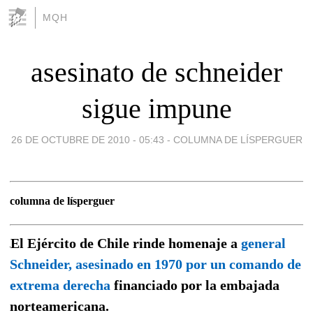
MQH
asesinato de schneider
sigue impune
26 DE OCTUBRE DE 2010 - 05:43
-
COLUMNA DE LÍSPERGUER
columna de lísperguer
El Ejército de Chile rinde homenaje a
general
Schneider, asesinado en 1970 por un comando de
extrema derecha
financiado por la embajada
norteamericana.