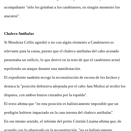
acompañante "sólo les gritaban a los carabineros, en ningún momento los
atacaron".
Chaleco Antibalas
Si Mendoza Collío agredió o no con algún elemento a Carabineros es
relevante para la causa, puesto que el chaleco antibalas del cabo acusado
presentaba un orificio, lo que derivó en la tesis de que el carabinero actuó
repeliendo un ataque durante una manifestación.
El expediente también recoge la reconstitución de escena de los hechos y
destaca la "posición defensiva adoptada por el cabo Jara Muñoz al recibir los
disparos, con ambos brazos cruzados por la espalda".
El texto afirma que "en esta posición es balísticamente imposible que un
perdigón hubiese impactado en la cara interna del chaleco antibalas".
En ese mismo sentido, el informe del perito Cristián Lizama afirma que, de
acuerdo con lo observado en la reconstitución, "no es balísticamente