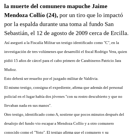
la muerte del comunero mapuche Jaime
Mendoza Collío (24),
por un tiro que lo impactó
por la espalda durante una toma al fundo San
Sebastián, el 12 de agosto de 2009 cerca de Ercilla.
Así aseguró a la Fiscalía Militar un testigo identificado como "C", en la
investigación de tres volúmenes que desarrolló el fiscal Rodrigo Vera, quien
pidió 15 años de cárcel para el cabo primero de Carabineros Patricio Jara
Muñoz.
Esto deberá ser resuelto por el juzgado militar de Valdivia.
El mismo testigo, consigna el expediente, afirma que además del personal
policial en el lugar había dos jóvenes "con su rostro descubierto y que no
llevaban nada en sus manos".
Otro testigo, identificado como A, sostiene que pocos minutos después del
desalojo del fundo vio escapar a Mendoza Collío y a otro comunero
conocido como el "Yoto". El testigo afirma que el comunero y su