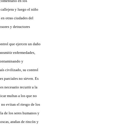
 comentario en los
 callejera y luego el niño
o en otras ciudades del
nsores y detractores
ontrol que ejercen un daño
ransmitir enfermedades,
 contaminando y
ís civilizado, su control
es parciales no sirven. Es
s necesario recurrir a la
icar multas a los que no
 no evitan el riesgo de los
 la de los seres humanos y
oscas, arañas de rincón y