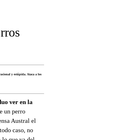
rros
racional y estúpida. Ataca a los
uo ver en la
e un perro
ensa Austral el
 todo caso, no
 lo que va del