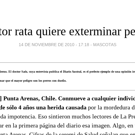
tor rata quiere exterminar pe
14 DE NOVIEMBRE DE 2010 - 17:18
-
MASCOTAS
nfierno. El doctor Saéz, cuya entrevista publica el Diario Austral, es el perfecto ejemplo de una opinión ir
ar que el mayor peligro son los perros con dueño.
] Punta Arenas, Chile. Conmueve a cualquier individ
 de sólo 4 años una herida causada
por la mordedura d
 da impotencia. Eso sintieron muchos lectores de La Pr
ar en la primera página del diario esa imagen. Algo, en
nta Arenas. Cifras de la seremi de Salud señalan que en