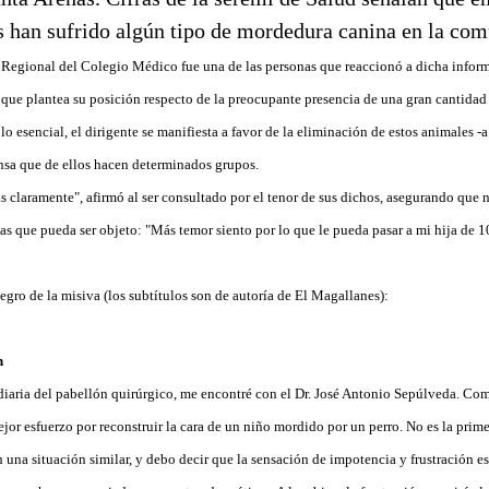
s han sufrido algún tipo de mordedura canina en la com
 Regional del Colegio Médico fue una de las personas que reaccionó a dicha infor
la que plantea su posición respecto de la preocupante presencia de una gran cantida
 lo esencial, el dirigente se manifiesta a favor de la eliminación de estos animales -a
ensa que de ellos hacen determinados grupos.
s claramente", afirmó al ser consultado por el tenor de sus dichos, asegurando que 
las que pueda ser objeto: "Más temor siento por lo que le pueda pasar a mi hija de 1
ntegro de la misiva (los subtítulos son de autoría de El Magallanes):
n
a diaria del pabellón quirúrgico, me encontré con el Dr. José Antonio Sepúlveda. Co
mejor esfuerzo por reconstruir la cara de un niño mordido por un perro. No es la pri
n una situación similar, y debo decir que la sensación de impotencia y frustración es