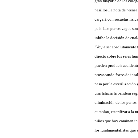
gran mayoría de los colega
pasillos, la nota de prens
cargará con secuelas físic
país. Los perros vagos son
inhibe la decisión de cual
"Voy a ser absolutamente 
directo sobre los seres h
pueden producir accidentes
provocando focos de insalu
pasa por la esterilización
una falacia la bandera esg
eliminación de los perros 
cumplan, esterilizar a la 
niños que hoy caminan inoc
los fundamentalistas que 