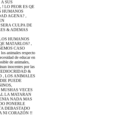
 A SUS
! LO PEOR ES QE
OS HUMANOS
DAD AGENA? ,
EN
 SERA CULPA DE
LES & ADEMAS
 LOS HUMANOS
QE MATARLOS? ,
 ASEMOS CASO
 los animales respecto
necesidad de educar en
osible de animales,
inan inocentes por las
A MEDIOCRIDAD &
 , LOS ANIMALES
ADIE PUEDE
SINOS,
E MUSHAS VECES
UAL LA MATARAN
 TENIA NADA MAS
RDO PONERLE
ESTA DEBASTADO
 NI CORAZÓN !!