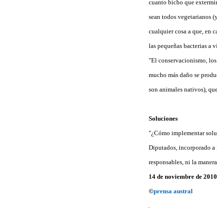
cuanto bicho que extermina
sean todos vegetarianos (
cualquier cosa a que, en c
las pequeñas bacterias a vi
"El conservacionismo, los
mucho más daño se produce
son animales nativos), que
Soluciones
"¿Cómo implementar soluci
Diputados, incorporado a 
responsables, ni la manera
14 de noviembre de 2010
©
prensa austral