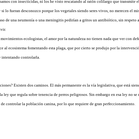
mos con insecticidas, ni los he visto rescatando al ratón colilargo que transmite e
y si lo fueran desconozco porque los vegetales siendo seres vivos, no merecen el mi
aso de una neumonía o una meningitis pedirían a gritos un antibiótico, sin respeto 
vir.
 movimientos ecologistas, el amor por la naturaleza no tienen nada que ver con defe
 al ecosistema fomentando esta plaga, que por cierto se produjo por la intervenci
 intentando controlarla.
ones? Existen dos caminos. El más permanente es la vía legislativa, que está sien
la ley que regula sobre tenencia de perros peligrosos. Sin embargo en esa ley no se
 de controlar la población canina, por lo que requiere de gran perfeccionamiento.