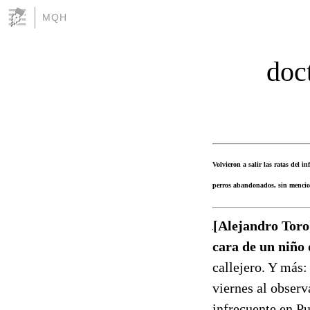
MQH
doc
Volvieron a salir las ratas del i
perros abandonados, sin mencion
[Alejandro Toro
cara de un niño
callejero. Y más:
viernes al observ
infrecuente en Pu