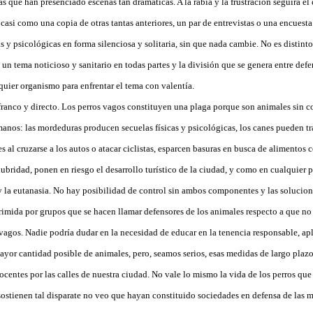
s que han presenciado escenas tan dramáticas. A la rabia y la frustración seguirá el
a casi como una copia de otras tantas anteriores, un par de entrevistas o una encuesta
as y psicológicas en forma silenciosa y solitaria, sin que nada cambie. No es distint
 un tema noticioso y sanitario en todas partes y la división que se genera entre defe
quier organismo para enfrentar el tema con valentía.
franco y directo. Los perros vagos constituyen una plaga porque son animales sin c
umanos: las mordeduras producen secuelas físicas y psicológicas, los canes pueden t
 al cruzarse a los autos o atacar ciclistas, esparcen basuras en busca de alimentos
bridad, ponen en riesgo el desarrollo turístico de la ciudad, y como en cualquier pa
 y la eutanasia. No hay posibilidad de control sin ambos componentes y las solucion
rimida por grupos que se hacen llamar defensores de los animales respecto a que no e
vagos. Nadie podría dudar en la necesidad de educar en la tenencia responsable, apl
mayor cantidad posible de animales, pero, seamos serios, esas medidas de largo plazo
entes por las calles de nuestra ciudad. No vale lo mismo la vida de los perros que
sostienen tal disparate no veo que hayan constituido sociedades en defensa de las m