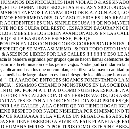
S HUMANOS DESPRECIABLES HAN VIOLADO & ASESINADO
UELLO TAMBN TIENE SECUELAS FISICAS Y SICOLOGICAS, 
UMANOS TENEMOS LA CAPACIDAD DE R-A-Z-O-N-A.R !, L
IMOS ENFERMEDADES, O ACASO EL SIDA ES UNA REALI
 ACCIDENTES? ES UNA SIMPLE ESCUSA !!! QE NO MANEJ
E NO ES CULPA DEL RESTO , ESPARSEN BASURA? NI QE
E LOS IMBESILES LOS DEJEN AVANDONADOS EN LAS CAL
 QE SI LA BASURA SE ESPARSE, POR QE
EPOSITAN EN LOS CONTENEDORES CORRESPONDIENTES ,
ESPECIE QE SE MATA ASI MISMO , & POR TODO ESTO HAY 
 ASESINOS LIBRES POR LAS CALLES !!!!!!!!!!! Y ESO LE
acia la bandera esgrimida por grupos que se hacen llamar defensores de
recurrir a la eliminación de los perros vagos. Nadie podría dudar en la 
e, aplicar multas a los que no cumplan, esterilizar a la mayor cantidad p
sas medidas de largo plazo no evitan el riesgo de los niños que hoy cam
a ciudad. ''..CLAAAROOO ENTOCES SIGAMOS FOMENTANDO L
NCIA !, SIGAMOS CREANDO MONSTRUOS EN LA SOCIEDAD
INTO, NO POR M-A-L-D-A-D COMO NUESTRA ESPECIE , N
O POR LAS CALLES CON O SIN PERROS VAGOS, LOS ASE
ALTANTES ESTAN A LA ORDEN DEL DIA & LO PEOR ES Q
POR LAS CALLES , A LA GENTE QE NO TIENE HOGAR IG
 TIENE RESPETO POR NADIE NISIKIERA POR SI MISMO! NO
 QE RABIAAAA !!!, LA VIDA ES UN REGALO & ES ABSU
CADA SER TIENE DERECHO A VIVIR EN ESTE PLANETA QE 
AD HUMANA IMPUESTA POR TIPOS COMO ESTE SIN CABEZA