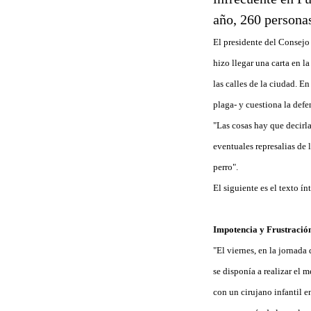
año, 260 persona
El presidente del Consejo
hizo llegar una carta en 
las calles de la ciudad. En
plaga- y cuestiona la def
"Las cosas hay que decirla
eventuales represalias de 
perro".
El siguiente es el texto í
Impotencia y Frustració
"El viernes, en la jornad
se disponía a realizar el 
con un cirujano infantil e