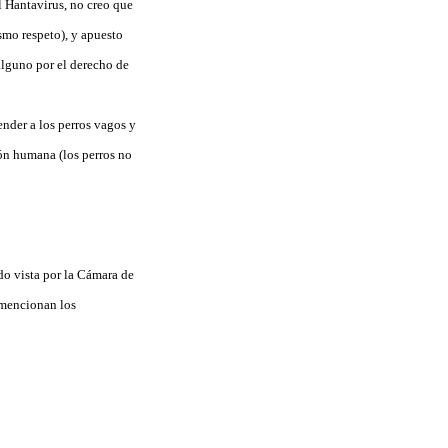
l Hantavirus, no creo que
smo respeto), y apuesto
alguno por el derecho de
nder a los perros vagos y
ón humana (los perros no
do vista por la Cámara de
 mencionan los