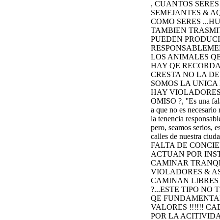
, CUANTOS SERE
SEMEJANTES & AQ
COMO SERES ...H
TAMBIEN TRASMIT
PUEDEN PRODUCIR
RESPONSABLEMENT
LOS ANIMALES Q
HAY QE RECORDAR
CRESTA NO LA D
SOMOS LA UNICA 
HAY VIOLADORES &
OMISO ?, ‎''Es una fal
a que no es necesario 
la tenencia responsabl
pero, seamos serios, e
calles de nuestr
FALTA DE CONCIE
ACTUAN POR INST
CAMINAR TRANQIL
VIOLADORES & AS
CAMINAN LIBRES 
?...ESTE TIPO NO
QE FUNDAMENTAR?
VALORES !!!!!! 
POR LA ACITIVID