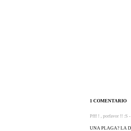
1 COMENTARIO
Pfff ! , porfavor !! :S 
UNA PLAGA? LA 