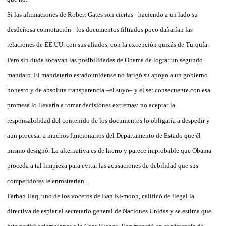
Si las afirmaciones de Robert Gates son ciertas –haciendo a un lado su
desdeñosa connotación– los documentos filtrados poco dañarían las
relaciones de EE.UU. con sus aliados, con la excepción quizás de Turquía.
Pero sin duda socavan las posibilidades de Obama de lograr un segundo
mandato. El mandatario estadounidense no fatigó su apoyo a un gobierno
honesto y de absoluta transparencia –el suyo– y el ser consecuente con esa
promesa lo llevaría a tomar decisiones extremas: no aceptar la
responsabilidad del contenido de los documentos lo obligaría a despedir y
aun procesar a muchos funcionarios del Departamento de Estado que él
mismo designó. La alternativa es de hierro y parece improbable que Obama
proceda a tal limpieza para evitar las acusaciones de debilidad que sus
competidores le enrostrarían.
Farhan Haq, uno de los voceros de Ban Ki-moon, calificó de ilegal la
directiva de espiar al secretario general de Naciones Unidas y se estima que