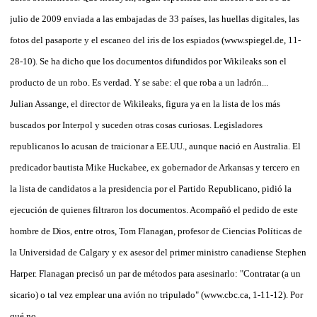
julio de 2009 enviada a las embajadas de 33 países, las huellas digitales, las
fotos del pasaporte y el escaneo del iris de los espiados (www.spiegel.de, 11-
28-10). Se ha dicho que los documentos difundidos por Wikileaks son el
producto de un robo. Es verdad. Y se sabe: el que roba a un ladrón...
Julian Assange, el director de Wikileaks, figura ya en la lista de los más
buscados por Interpol y suceden otras cosas curiosas. Legisladores
republicanos lo acusan de traicionar a EE.UU., aunque nació en Australia. El
predicador bautista Mike Huckabee, ex gobernador de Arkansas y tercero en
la lista de candidatos a la presidencia por el Partido Republicano, pidió la
ejecución de quienes filtraron los documentos. Acompañó el pedido de este
hombre de Dios, entre otros, Tom Flanagan, profesor de Ciencias Políticas de
la Universidad de Calgary y ex asesor del primer ministro canadiense Stephen
Harper. Flanagan precisó un par de métodos para asesinarlo: "Contratar (a un
sicario) o tal vez emplear una avión no tripulado" (www.cbc.ca, 1-11-12). Por
qué no.