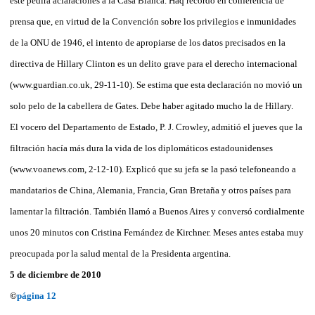
éste pedirá aclaraciones a la Casa Blanca. Haq recordó en conferencia de
prensa que, en virtud de la Convención sobre los privilegios e inmunidades
de la ONU de 1946, el intento de apropiarse de los datos precisados en la
directiva de Hillary Clinton es un delito grave para el derecho internacional
(www.guardian.co.uk, 29-11-10). Se estima que esta declaración no movió un
solo pelo de la cabellera de Gates. Debe haber agitado mucho la de Hillary.
El vocero del Departamento de Estado, P. J. Crowley, admitió el jueves que la
filtración hacía más dura la vida de los diplomáticos estadounidenses
(www.voanews.com, 2-12-10). Explicó que su jefa se la pasó telefoneando a
mandatarios de China, Alemania, Francia, Gran Bretaña y otros países para
lamentar la filtración. También llamó a Buenos Aires y conversó cordialmente
unos 20 minutos con Cristina Fernández de Kirchner. Meses antes estaba muy
preocupada por la salud mental de la Presidenta argentina.
5 de diciembre de 2010
©
página 12