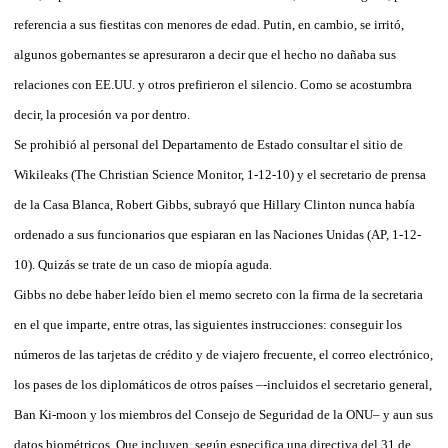
referencia a sus fiestitas con menores de edad. Putin, en cambio, se irritó,
algunos gobernantes se apresuraron a decir que el hecho no dañaba sus
relaciones con EE.UU. y otros prefirieron el silencio. Como se acostumbra
decir, la procesión va por dentro.
Se prohibió al personal del Departamento de Estado consultar el sitio de
Wikileaks (The Christian Science Monitor, 1-12-10) y el secretario de prensa
de la Casa Blanca, Robert Gibbs, subrayó que Hillary Clinton nunca había
ordenado a sus funcionarios que espiaran en las Naciones Unidas (AP, 1-12-
10). Quizás se trate de un caso de miopía aguda.
Gibbs no debe haber leído bien el memo secreto con la firma de la secretaria
en el que imparte, entre otras, las siguientes instrucciones: conseguir los
números de las tarjetas de crédito y de viajero frecuente, el correo electrónico,
los pases de los diplomáticos de otros países –-incluidos el secretario general,
Ban Ki-moon y los miembros del Consejo de Seguridad de la ONU– y aun sus
datos biométricos. Que incluyen, según especifica una directiva del 31 de