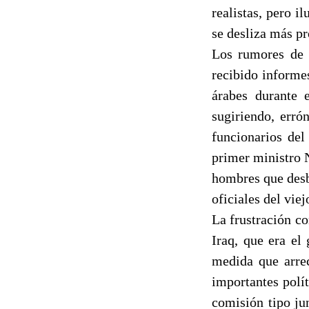
realistas, pero i
se desliza más pr
Los rumores de g
recibido informe
árabes durante 
sugiriendo, erró
funcionarios del
primer ministro 
hombres que desba
oficiales del viej
La frustración co
Iraq, que era el
medida que arrec
importantes polí
comisión tipo jun