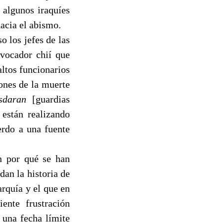
 algunos iraquíes
hacia el abismo.
o los jefes de las
ovocador chií que
ltos funcionarios
ones de la muerte
sdaran
[guardias
 están realizando
erdo a una fuente
n por qué se han
an la historia de
arquía y el que en
ente frustración
 una fecha límite