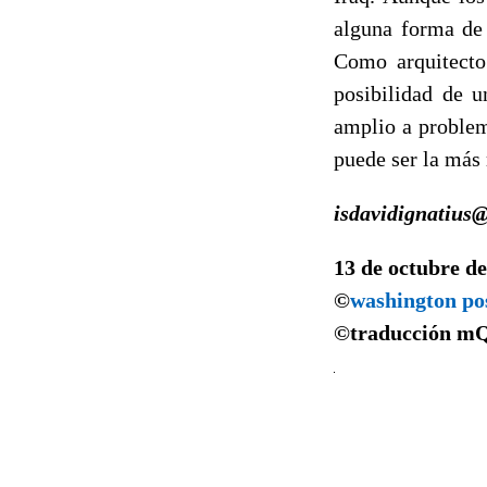
alguna forma de 
Como arquitecto
posibilidad de u
amplio a problem
puede ser la más 
isdavidignatius
13 de octubre d
©
washington po
©traducción
m