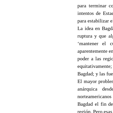
para terminar co
intentos de Esta
para estabilizar e
La idea en Bagd
ruptura y que al
‘mantener el c
aparentemente en 
poder a las regi
equitativamente
Bagdad; y las fu
El mayor problem
anárquica desd
norteamericanos 
Bagdad el fin de
región. Pero esas