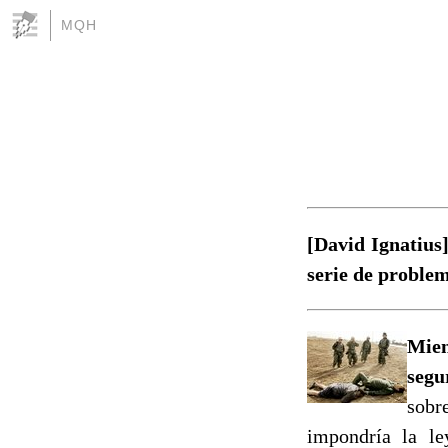
MQH
[David Ignatius
serie de proble
Mien
segu
sobr
impondría la le