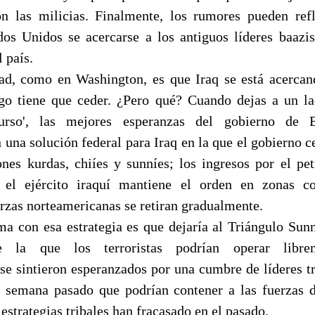
n las milicias. Finalmente, los rumores pueden refl
dos Unidos se acercarse a los antiguos líderes baazis
l país.
ad, como en Washington, es que Iraq se está acercan
go tiene que ceder. ¿Pero qué? Cuando dejas a un la
urso', las mejores esperanzas del gobierno de 
una solución federal para Iraq en la que el gobierno c
ones kurdas, chiíes y sunníes; los ingresos por el pet
; el ejército iraquí mantiene el orden en zonas co
erzas norteamericanas se retiran gradualmente.
a con esa estrategia es que dejaría al Triángulo Su
e la que los terroristas podrían operar librem
se sintieron esperanzados por una cumbre de líderes tr
 semana pasado que podrían contener a las fuerzas 
 estrategias tribales han fracasado en el pasado.