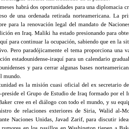
meses habrá dos oportunidades para una diplomacia cr
eso de una ordenada retirada norteamericana. La pri
bre para la renovación legal del mandato de Nacione
alición en Iraq. Maliki ha estado presionando para obte
quí para continuar la ocupación, sabiendo que en la si
ivo. Pero paradójicamente el tema proporciona una va
ción estadounidense-iraquí para un calendario gradua
dounidenses y para cerrar algunas bases norteamerican
el mundo.
unidad es la misión cuasi oficial del ex secretario d
o-preside el Grupo de Estudio de Iraq formado por el In
Baker cree en el diálogo con todo el mundo, y su equi
istro de relaciones exteriores de Siria, Walid al-M
ante Naciones Unidas, Javad Zarif, para discutir ideas
s rumores en los pasillos en Washington tienen a Ba