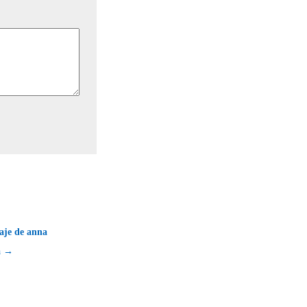
aje de anna
a →