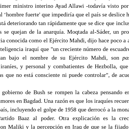
primer ministro interino Ayad Allawi -todavía visto por
 ‘hombre fuerte' que impediría que el país se deslice 
stá deteriorando tan rápidamente que se dice que inclus
es se quejan de la anarquía. Moqtada al-Sáder, un pr
cia conocida como el Ejército Mahdi, dijo hace poco a a
inteligencia iraquí que "un creciente número de escuadr
eran bajo el nombre de su Ejército Mahdi, son
pa
 iraníes, y personal y combatientes de Hezbolla, que
as que no está consciente ni puede controlar", de acu
l gobierno de Bush se rompen la cabeza pensando e
umores en Bagdad. Una razón es que los iraquíes recuerd
país, incluyendo el golpe de 1958 que derrocó a la mon
artido Baaz al poder. Otra explicación es la creci
on Maliki y la percepción en Iraq de que se la fijado