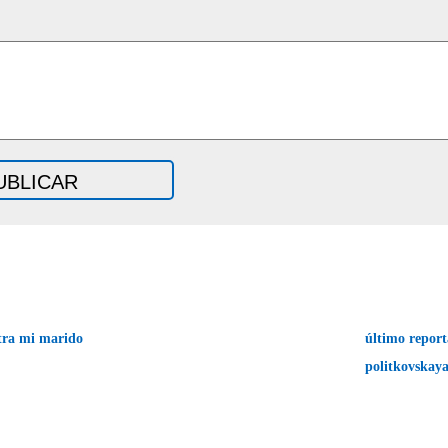
tra mi marido
último report
politkovskay