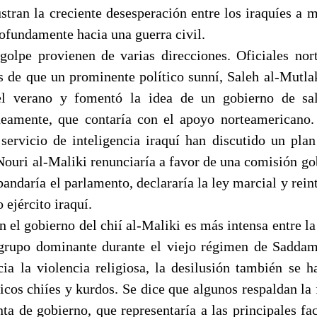
lustran la creciente desesperación entre los iraquíes a 
ofundamente hacia una guerra civil.
olpe provienen de varias direcciones. Oficiales no
s de que un prominente político sunní, Saleh al-Mutlak,
el verano y fomentó la idea de un gobierno de sal
neamente, que contaría con el apoyo norteamericano. 
 servicio de inteligencia iraquí han discutido un plan
Nouri al-Maliki renunciaría a favor de una comisión go
ndaría el parlamento, declararía la ley marcial y rein
o ejército iraquí.
n el gobierno del chií al-Maliki es más intensa entre l
 grupo dominante durante el viejo régimen de Sadda
ia la violencia religiosa, la desilusión también se h
ticos chiíes y kurdos. Se dice que algunos respaldan la
ta de gobierno, que representaría a las principales fa