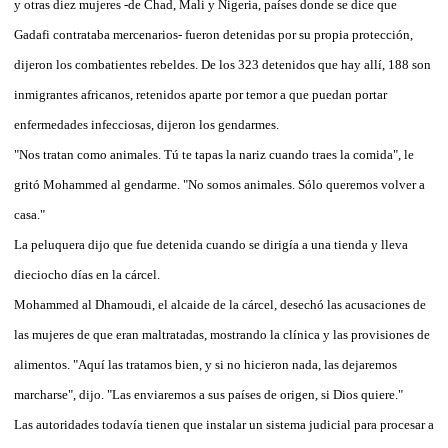
y otras diez mujeres -de Chad, Mali y Nigeria, países donde se dice que
Gadafi contrataba mercenarios- fueron detenidas por su propia protección,
dijeron los combatientes rebeldes. De los 323 detenidos que hay allí, 188 son
inmigrantes africanos, retenidos aparte por temor a que puedan portar
enfermedades infecciosas, dijeron los gendarmes.
"Nos tratan como animales. Tú te tapas la nariz cuando traes la comida", le
gritó Mohammed al gendarme. "No somos animales. Sólo queremos volver a
casa."
La peluquera dijo que fue detenida cuando se dirigía a una tienda y lleva
dieciocho días en la cárcel.
Mohammed al Dhamoudi, el alcaide de la cárcel, desechó las acusaciones de
las mujeres de que eran maltratadas, mostrando la clínica y las provisiones de
alimentos. "Aquí las tratamos bien, y si no hicieron nada, las dejaremos
marcharse", dijo. "Las enviaremos a sus países de origen, si Dios quiere."
Las autoridades todavía tienen que instalar un sistema judicial para procesar a