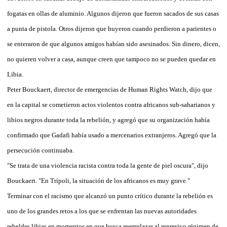
fogatas en ollas de aluminio. Algunos dijeron que fueron sacados de sus casas
a punta de pistola. Otros dijeron que huyeron cuando perdieron a parientes o
se enteraron de que algunos amigos habían sido asesinados. Sin dinero, dicen,
no quieren volver a casa, aunque creen que tampoco no se pueden quedar en
Libia.
Peter Bouckaert, director de emergencias de Human Rights Watch, dijo que
en la capital se cometieron actos violentos contra africanos sub-saharianos y
libios negros durante toda la rebelión, y agregó que su organización había
confirmado que Gadafi había usado a mercenarios extranjeros. Agregó que la
persecución continuaba.
"Se trata de una violencia racista contra toda la gente de piel oscura", dijo
Bouckaert. "En Trípoli, la situación de los africanos es muy grave."
Terminar con el racismo que alcanzó un punto crítico durante la rebelión es
uno de los grandes retos a los que se enfrentan las nuevas autoridades
rebeldes libias en momentos en que busca reemplazar al represivo régimen de