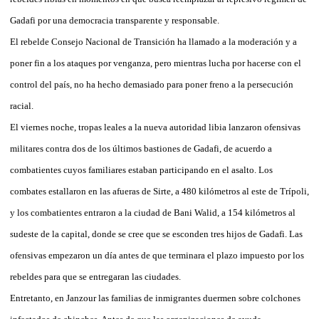
Gadafi por una democracia transparente y responsable.
El rebelde Consejo Nacional de Transición ha llamado a la moderación y a
poner fin a los ataques por venganza, pero mientras lucha por hacerse con el
control del país, no ha hecho demasiado para poner freno a la persecución
racial.
El viernes noche, tropas leales a la nueva autoridad libia lanzaron ofensivas
militares contra dos de los últimos bastiones de Gadafi, de acuerdo a
combatientes cuyos familiares estaban participando en el asalto. Los
combates estallaron en las afueras de Sirte, a 480 kilómetros al este de Trípoli,
y los combatientes entraron a la ciudad de Bani Walid, a 154 kilómetros al
sudeste de la capital, donde se cree que se esconden tres hijos de Gadafi. Las
ofensivas empezaron un día antes de que terminara el plazo impuesto por los
rebeldes para que se entregaran las ciudades.
Entretanto, en Janzour las familias de inmigrantes duermen sobre colchones