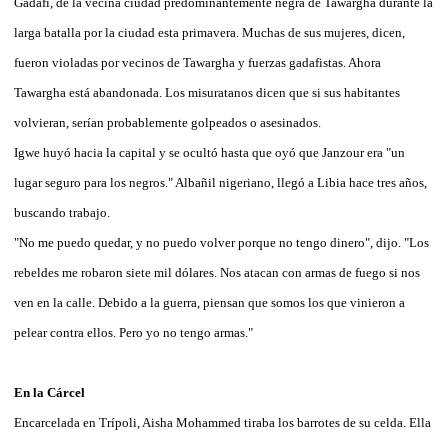
Gadafi, de la vecina ciudad predominantemente negra de Tawargha durante la
larga batalla por la ciudad esta primavera. Muchas de sus mujeres, dicen,
fueron violadas por vecinos de Tawargha y fuerzas gadafistas. Ahora
Tawargha está abandonada. Los misuratanos dicen que si sus habitantes
volvieran, serían probablemente golpeados o asesinados.
Igwe huyó hacia la capital y se ocultó hasta que oyó que Janzour era "un
lugar seguro para los negros." Albañil nigeriano, llegó a Libia hace tres años,
buscando trabajo.
"No me puedo quedar, y no puedo volver porque no tengo dinero", dijo. "Los
rebeldes me robaron siete mil dólares. Nos atacan con armas de fuego si nos
ven en la calle. Debido a la guerra, piensan que somos los que vinieron a
pelear contra ellos. Pero yo no tengo armas."
En la Cárcel
Encarcelada en Trípoli, Aisha Mohammed tiraba los barrotes de su celda. Ella