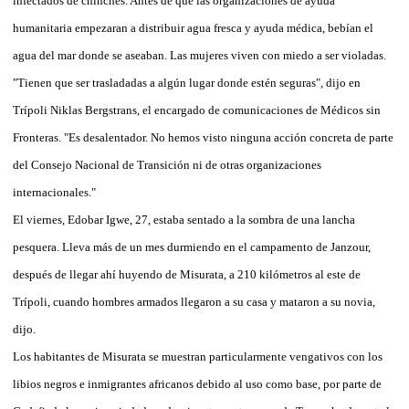
infectados de chinches. Antes de que las organizaciones de ayuda
humanitaria empezaran a distribuir agua fresca y ayuda médica, bebían el
agua del mar donde se aseaban. Las mujeres viven con miedo a ser violadas.
"Tienen que ser trasladadas a algún lugar donde estén seguras", dijo en
Trípoli Niklas Bergstrans, el encargado de comunicaciones de Médicos sin
Fronteras. "Es desalentador. No hemos visto ninguna acción concreta de parte
del Consejo Nacional de Transición ni de otras organizaciones
internacionales."
El viernes, Edobar Igwe, 27, estaba sentado a la sombra de una lancha
pesquera. Lleva más de un mes durmiendo en el campamento de Janzour,
después de llegar ahí huyendo de Misurata, a 210 kilómetros al este de
Trípoli, cuando hombres armados llegaron a su casa y mataron a su novia,
dijo.
Los habitantes de Misurata se muestran particularmente vengativos con los
libios negros e inmigrantes africanos debido al uso como base, por parte de