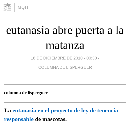
MQH
eutanasia abre puerta a la
matanza
18 DE DICIEMBRE DE 2010 - 00:30
-
COLUMNA DE LÍSPERGUER
columna de lísperguer
La
eutanasia en el proyecto de ley de tenencia
responsable
de mascotas.