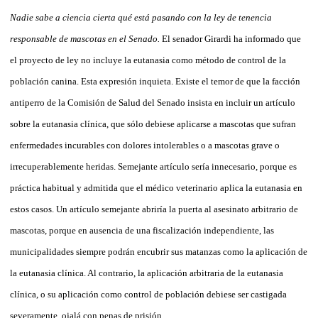
Nadie sabe a ciencia cierta qué está pasando con la ley de tenencia
responsable de mascotas en el Senado.
El senador Girardi ha informado que
el proyecto de ley no incluye la eutanasia como método de control de la
población canina. Esta expresión inquieta. Existe el temor de que la facción
antiperro de la Comisión de Salud del Senado insista en incluir un artículo
sobre la eutanasia clínica, que sólo debiese aplicarse a mascotas que sufran
enfermedades incurables con dolores intolerables o a mascotas grave o
irrecuperablemente heridas. Semejante artículo sería innecesario, porque es
práctica habitual y admitida que el médico veterinario aplica la eutanasia en
estos casos. Un artículo semejante abriría la puerta al asesinato arbitrario de
mascotas, porque en ausencia de una fiscalización independiente, las
municipalidades siempre podrán encubrir sus matanzas como la aplicación de
la eutanasia clínica. Al contrario, la aplicación arbitraria de la eutanasia
clínica, o su aplicación como control de población debiese ser castigada
severamente, ojalá con penas de prisión.