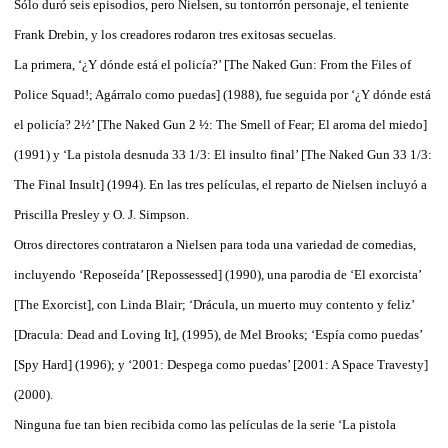
Sólo duró seis episodios, pero Nielsen, su tontorrón personaje, el teniente
Frank Drebin, y los creadores rodaron tres exitosas secuelas.
La primera, ‘¿Y dónde está el policía?’ [The Naked Gun: From the Files of
Police Squad!; Agárralo como puedas] (1988), fue seguida por ‘¿Y dónde está
el policía? 2½’ [The Naked Gun 2 ½: The Smell of Fear; El aroma del miedo]
(1991) y ‘La pistola desnuda 33 1/3: El insulto final’ [The Naked Gun 33 1/3:
The Final Insult] (1994). En las tres películas, el reparto de Nielsen incluyó a
Priscilla Presley y O. J. Simpson.
Otros directores contrataron a Nielsen para toda una variedad de comedias,
incluyendo ‘Reposeída’ [Repossessed] (1990), una parodia de ‘El exorcista’
[The Exorcist], con Linda Blair; ‘Drácula, un muerto muy contento y feliz’
[Dracula: Dead and Loving It], (1995), de Mel Brooks; ‘Espía como puedas’
[Spy Hard] (1996); y ‘2001: Despega como puedas’ [2001: A Space Travesty]
(2000).
Ninguna fue tan bien recibida como las películas de la serie ‘La pistola