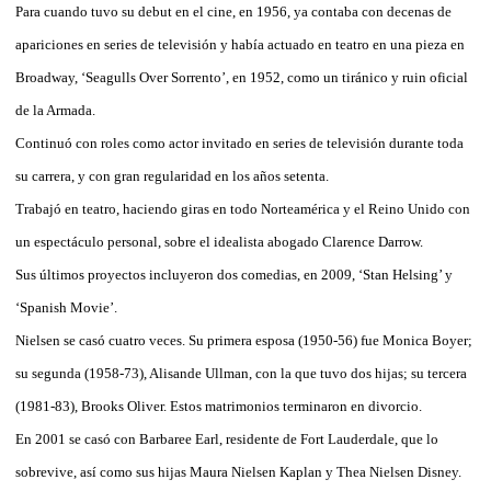
Para cuando tuvo su debut en el cine, en 1956, ya contaba con decenas de
apariciones en series de televisión y había actuado en teatro en una pieza en
Broadway, ‘Seagulls Over Sorrento’, en 1952, como un tiránico y ruin oficial
de la Armada.
Continuó con roles como actor invitado en series de televisión durante toda
su carrera, y con gran regularidad en los años setenta.
Trabajó en teatro, haciendo giras en todo Norteamérica y el Reino Unido con
un espectáculo personal, sobre el idealista abogado Clarence Darrow.
Sus últimos proyectos incluyeron dos comedias, en 2009, ‘Stan Helsing’ y
‘Spanish Movie’.
Nielsen se casó cuatro veces. Su primera esposa (1950-56) fue Monica Boyer;
su segunda (1958-73), Alisande Ullman, con la que tuvo dos hijas; su tercera
(1981-83), Brooks Oliver. Estos matrimonios terminaron en divorcio.
En 2001 se casó con Barbaree Earl, residente de Fort Lauderdale, que lo
sobrevive, así como sus hijas Maura Nielsen Kaplan y Thea Nielsen Disney.