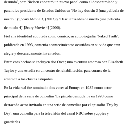
desnuda’, pero Nielsen encontró un nuevo papel como el descontrolado y
paranoico presidente de Estados Unidos en ‘No hay dos sin 3 (una película de
miedo 3)’ [Scary Movie 3] (2003) y ‘Descuartizados de miedo (una película
de miedo 4)’ [Scary Movie 4] (2006).
Fiel a la identidad adoptada como cómico, su autobiografía ‘Naked Truth’,
publicada en 1993, contenía acontecimientos ocurridos en su vida que eran
alegre y descaradamente inventados.
Entre esos hechos se incluyen dos Oscar, una aventura amorosa con Elizabeth
Taylor y una estadía en un centro de rehabilitación, para curarse de la
adicción a los chistes estúpidos.
En la vida real fue nominado dos veces al Emmy: en 1982 como actor
principal de la serie de comedias ‘La pistola desnuda’, y en 1998 como
destacado actor invitado en una serie de comedias por el episodio ‘Day by
Day’, una comedia para la televisión del canal NBC sobre yuppies y
guarderías.