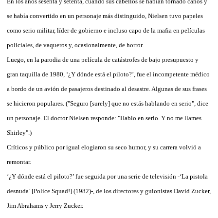
En los años sesenta y setenta, cuando sus cabellos se habían tornado canos y
se había convertido en un personaje más distinguido, Nielsen tuvo papeles
como serio militar, líder de gobierno e incluso capo de la mafia en películas
policiales, de vaqueros y, ocasionalmente, de horror.
Luego, en la parodia de una película de catástrofes de bajo presupuesto y
gran taquilla de 1980, ‘¿Y dónde está el piloto?’, fue el incompetente médico
a bordo de un avión de pasajeros destinado al desastre. Algunas de sus frases
se hicieron populares. ("Seguro [surely] que no estás hablando en serio", dice
un personaje. El doctor Nielsen responde: "Hablo en serio. Y no me llames
Shirley".)
Críticos y público por igual elogiaron su seco humor, y su carrera volvió a
remontar.
‘¿Y dónde está el piloto?’ fue seguida por una serie de televisión -‘La pistola
desnuda’ [Police Squad!] (1982)-, de los directores y guionistas David Zucker,
Jim Abrahams y Jerry Zucker.