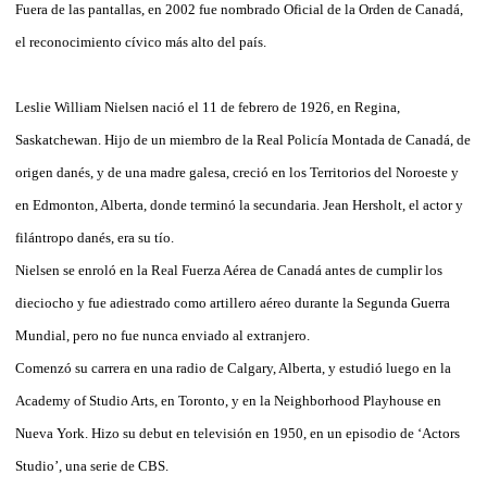
Fuera de las pantallas, en 2002 fue nombrado Oficial de la Orden de Canadá,
el reconocimiento cívico más alto del país.
Leslie William Nielsen nació el 11 de febrero de 1926, en Regina,
Saskatchewan. Hijo de un miembro de la Real Policía Montada de Canadá, de
origen danés, y de una madre galesa, creció en los Territorios del Noroeste y
en Edmonton, Alberta, donde terminó la secundaria. Jean Hersholt, el actor y
filántropo danés, era su tío.
Nielsen se enroló en la Real Fuerza Aérea de Canadá antes de cumplir los
dieciocho y fue adiestrado como artillero aéreo durante la Segunda Guerra
Mundial, pero no fue nunca enviado al extranjero.
Comenzó su carrera en una radio de Calgary, Alberta, y estudió luego en la
Academy of Studio Arts, en Toronto, y en la Neighborhood Playhouse en
Nueva York. Hizo su debut en televisión en 1950, en un episodio de ‘Actors
Studio’, una serie de CBS.