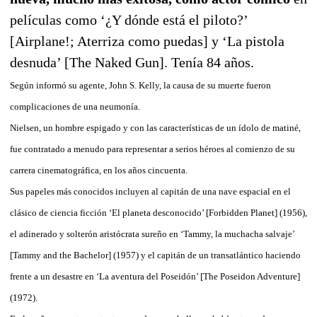
películas como ‘¿Y dónde está el piloto?’
[Airplane!; Aterriza como puedas] y ‘La pistola
desnuda’ [The Naked Gun]. Tenía 84 años.
Según informó su agente, John S. Kelly, la causa de su muerte fueron
complicaciones de una neumonía.
Nielsen, un hombre espigado y con las características de un ídolo de matiné,
fue contratado a menudo para representar a serios héroes al comienzo de su
carrera cinematográfica, en los años cincuenta.
Sus papeles más conocidos incluyen al capitán de una nave espacial en el
clásico de ciencia ficción ‘El planeta desconocido’ [Forbidden Planet] (1956),
el adinerado y solterón aristócrata sureño en ‘Tammy, la muchacha salvaje’
[Tammy and the Bachelor] (1957) y el capitán de un transatlántico haciendo
frente a un desastre en ‘La aventura del Poseidón’ [The Poseidon Adventure]
(1972).