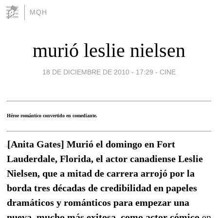
MQH
murió leslie nielsen
18 DE DICIEMBRE DE 2010 - 17:29
-
CINE
Héroe romántico convertido en comediante.
[Anita Gates] Murió el domingo en Fort
Lauderdale, Florida, el actor canadiense Leslie
Nielsen, que a mitad de carrera arrojó por la
borda tres décadas de credibilidad en papeles
dramáticos y románticos para empezar una
nueva, mucho más exitosa, como actor cómico
en