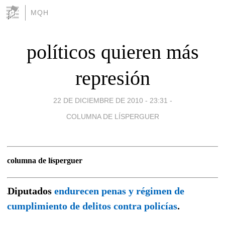
MQH
políticos quieren más
represión
22 DE DICIEMBRE DE 2010 - 23:31
-
COLUMNA DE LÍSPERGUER
columna de lísperguer
Diputados
endurecen penas y régimen de
cumplimiento de delitos contra policías
.