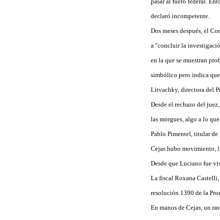
pasar al fuero federal. En
declaró incompetente.
Dos meses después, el Com
a "concluir la investigaci
en la que se muestran pro
simbólico pero indica que
Litvachky, directora del 
Desde el rechazo del juez
las morgues, algo a lo que
Pablo Pimentel, titular d
Cejas hubo movimiento, lí
Desde que Luciano fue vis
La fiscal Roxana Castelli,
resolución 1390 de la Pro
En manos de Cejas, un rast