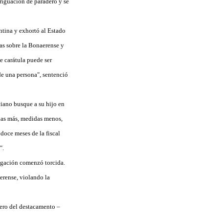
eriguación de paradero y se
ntina y exhortó al Estado
has sobre la Bonaerense y
e carátula puede ser
de una persona", sentenció
ciano busque a su hijo en
idas más, medidas menos,
doce meses de la fiscal
".
tigación comenzó torcida.
aerense, violando la
sero del destacamento –