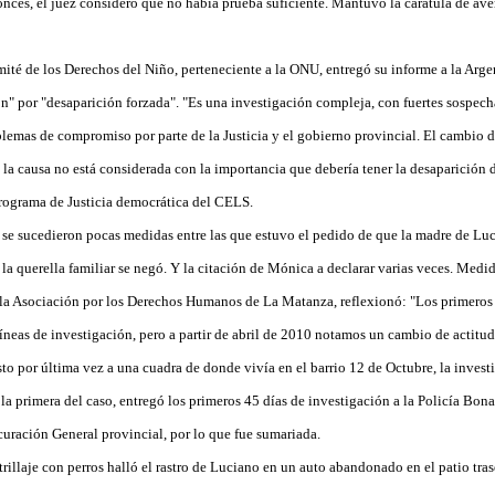
tonces, el juez consideró que no había prueba suficiente. Mantuvo la carátula de av
ité de los Derechos del Niño, perteneciente a la ONU, entregó su informe a la Arge
ón" por "desaparición forzada". "Es una investigación compleja, con fuertes sospec
blemas de compromiso por parte de la Justicia y el gobierno provincial. El cambio d
 la causa no está considerada con la importancia que debería tener la desaparición 
Programa de Justicia democrática del CELS.
, se sucedieron pocas medidas entre las que estuvo el pedido de que la madre de Lu
 la querella familiar se negó. Y la citación de Mónica a declarar varias veces. Med
e la Asociación por los Derechos Humanos de La Matanza, reflexionó: "Los primeros 
neas de investigación, pero a partir de abril de 2010 notamos un cambio de actitud
to por última vez a una cuadra de donde vivía en el barrio 12 de Octubre, la inves
 la primera del caso, entregó los primeros 45 días de investigación a la Policía Bon
curación General provincial, por lo que fue sumariada.
rillaje con perros halló el rastro de Luciano en un auto abandonado en el patio tra