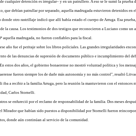
e cualquier detención es irregular– y en un patrullero. A eso se le sumó la prueba
to, que debían patrullar por separado, aquella madrugada estuvieron detenidos en 
donde otro rastrillaje indicó que allí había estado el cuerpo de Arruga. Esa prueba
e de la causa. Los testimonios de dos testigos que reconocieron a Luciano como un 
8ª aquella madrugada, no fueron confiables para la fiscal.
e año fue el peritaje sobre los libros policiales. Las grandes irregularidades encon
nto de las denuncias de supresión de documento público e incumplimiento del deb
 "En estos dos años, el gobierno bonaerense no mostró voluntad política y los mensaj
erense fueron siempre los de darle más autonomía y no más control", resaltó Litva
i iba a recibir a la familia Arruga, pero la reunión la mantuvieron con el entonces m
dad, Carlos Stornelli.
tros se enfureció por el reclamo de responsabilidad de la familia. Dos meses despué
 Mirador que habían sido puestos a disponibilidad por Stornelli fueron reincorpor
itos, donde aún continúan al servicio de la comunidad.