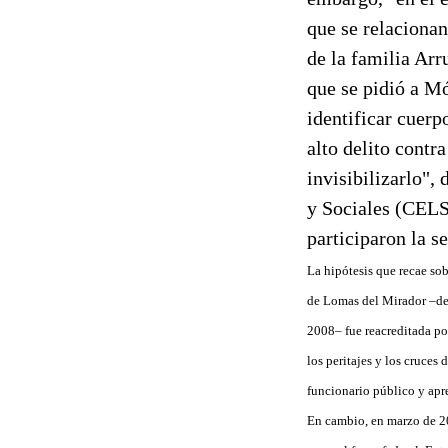
que se relaciona
de la familia Arr
que se pidió a M
identificar cuerp
alto delito contr
invisibilizarlo",
y Sociales (CELS
participaron la s
La hipótesis que recae so
de Lomas del Mirador –dep
2008– fue reacreditada por
los peritajes y los cruces
funcionario público y apr
En cambio, en marzo de 201