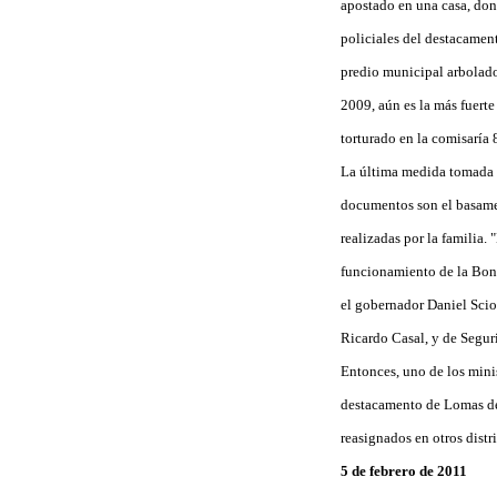
apostado en una casa, dond
policiales del destacamen
predio municipal arbolado 
2009, aún es la más fuert
torturado en la comisaría 
La última medida tomada es
documentos son el basame
realizadas por la familia.
funcionamiento de la Bona
el gobernador Daniel Sciol
Ricardo Casal, y de Seguri
Entonces, uno de los minis
destacamento de Lomas del
reasignados en otros distr
5 de febrero de 2011