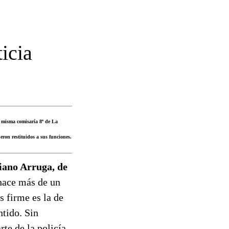
ticia
a misma comisaría 8ª de La
ron restituidos a sus funciones.
iano Arruga, de
 hace más de un
s firme es la de
ntido. Sin
te de la policía