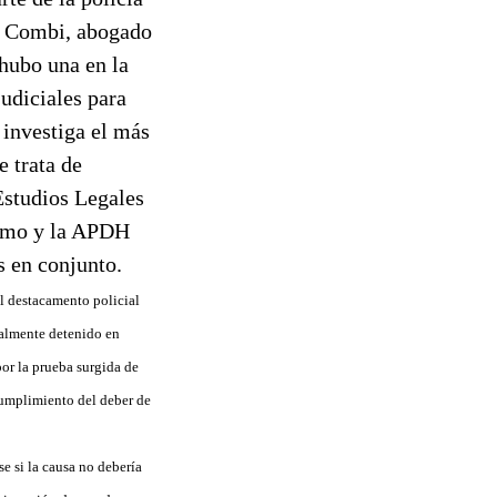
el Combi, abogado
hubo una en la
udiciales para
 investiga el más
e trata de
Estudios Legales
ismo y la APDH
s en conjunto.
el destacamento policial
galmente detenido en
por la prueba surgida de
ncumplimiento del deber de
e si la causa no debería