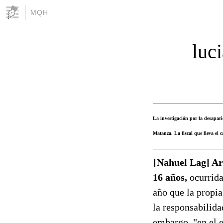
MQH
luci
La investigación por la desapar
Matanza. La fiscal que lleva el 
[Nahuel Lag] Ar
16 años,
ocurrida
año que la propia
la responsabilida
embargo, "en el e