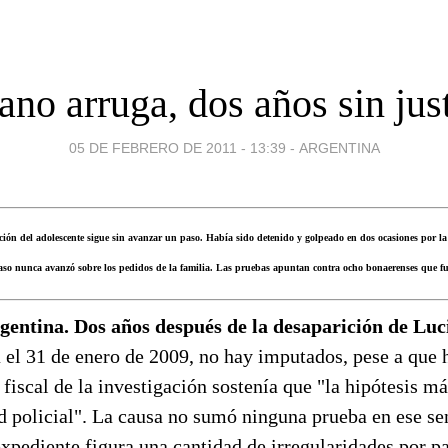
ano arruga, dos años sin jus
05 DE FEBRERO DE 2011 - 13:39
-
ARGENTINA
ición del adolescente sigue sin avanzar un paso. Había sido detenido y golpeado en dos ocasiones por l
caso nunca avanzó sobre los pedidos de la familia. Las pruebas apuntan contra ocho bonaerenses que fue
gentina. Dos años después de la desaparición de Luc
 el 31 de enero de 2009, no hay imputados, pese a que
 fiscal de la investigación sostenía que "la hipótesis má
d policial". La causa no sumó ninguna prueba en ese se
xpediente figura una cantidad de irregularidades por par