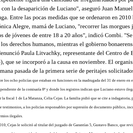
n con la desaparición de Luciano", aseguró Juan Manu
uga. Entre las pocas medidas que se ordenaron en 2010 
ónica Alegre, mamá de Luciano, "recorrer las morgues j
os de jóvenes de entre 18 a 20 años", indicó Combi. "Se
a los derechos humanos, mientras el gobierno bonaerens
 denunció Paula Litvachky, representante del Centro de 
), que se incorporó a la causa en noviembre. El organ
emana pasada de la primera serie de peritajes solicitado
bre los ocho policías que estaban en funciones en la madrugada del 31 de enero en 
endiente de la comisaría 8ª y donde los registros indican que Luciano estuvo ile
 la fiscal 1 de La Matanza, Celia Cejas. La familia pidió que se cite a indagatoria, 
 de testimonios, a los policías responsables por supresión de documento público, i
emios ilegales.
0, Cejas le solicitó al titular del juzgado de Garantías 5, Gustavo Banco, que revis