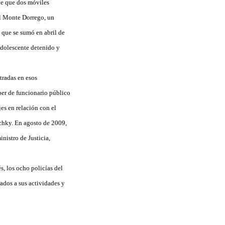
 de que dos móviles
el Monte Dorrego, un
, que se sumó en abril de
adolescente detenido y
tradas en esos
er de funcionario público
es en relación con el
chky. En agosto de 2009,
inistro de Justicia,
s, los ocho policías del
ados a sus actividades y