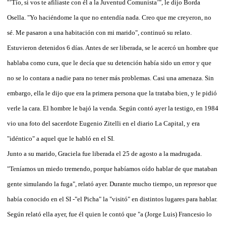
"’Tío, si vos te afiliaste con él a la Juventud Comunista’", le dijo Borda
Osella. "Yo haciéndome la que no entendía nada. Creo que me creyeron, no
sé. Me pasaron a una habitación con mi marido", continuó su relato.
Estuvieron detenidos 6 días. Antes de ser liberada, se le acercó un hombre que
hablaba como cura, que le decía que su detención había sido un error y que
no se lo contara a nadie para no tener más problemas. Casi una amenaza. Sin
embargo, ella le dijo que era la primera persona que la trataba bien, y le pidió
verle la cara. El hombre le bajó la venda. Según contó ayer la testigo, en 1984
vio una foto del sacerdote Eugenio Zitelli en el diario La Capital, y era
"idéntico" a aquel que le habló en el SI.
Junto a su marido, Graciela fue liberada el 25 de agosto a la madrugada.
"Teníamos un miedo tremendo, porque habíamos oído hablar de que mataban
gente simulando la fuga", relató ayer. Durante mucho tiempo, un represor que
había conocido en el SI -"el Picha" la "visitó" en distintos lugares para hablar.
Según relató ella ayer, fue él quien le contó que "a (Jorge Luis) Francesio lo