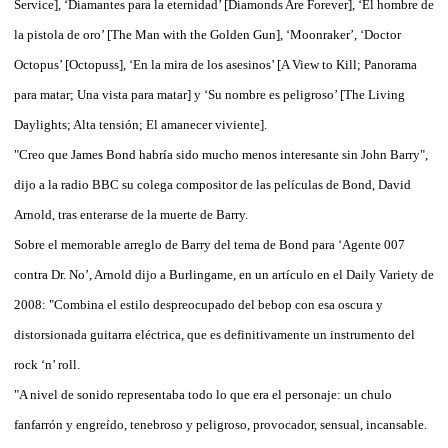
Service], ‘Diamantes para la eternidad’ [Diamonds Are Forever], ‘El hombre de
la pistola de oro’ [The Man with the Golden Gun], ‘Moonraker’, ‘Doctor
Octopus’ [Octopuss], ‘En la mira de los asesinos’ [A View to Kill; Panorama
para matar; Una vista para matar] y ‘Su nombre es peligroso’ [The Living
Daylights; Alta tensión; El amanecer viviente].
"Creo que James Bond habría sido mucho menos interesante sin John Barry",
dijo a la radio BBC su colega compositor de las películas de Bond, David
Arnold, tras enterarse de la muerte de Barry.
Sobre el memorable arreglo de Barry del tema de Bond para ‘Agente 007
contra Dr. No’, Arnold dijo a Burlingame, en un artículo en el Daily Variety de
2008: "Combina el estilo despreocupado del bebop con esa oscura y
distorsionada guitarra eléctrica, que es definitivamente un instrumento del
rock ‘n’ roll.
"A nivel de sonido representaba todo lo que era el personaje: un chulo
fanfarrón y engreído, tenebroso y peligroso, provocador, sensual, incansable.