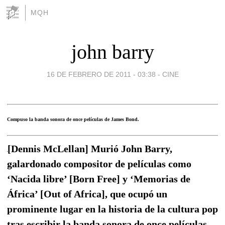
MQH
john barry
16 DE FEBRERO DE 2011 - 03:38
-
CINE
Compuso la banda sonora de once películas de James Bond.
[Dennis McLellan] Murió John Barry,
galardonado compositor de películas como
‘Nacida libre’ [Born Free] y ‘Memorias de
África’ [Out of Africa], que ocupó un
prominente lugar en la historia de la cultura pop
tras escribir la banda sonora de once películas