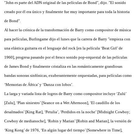
"John es parte del ADN original de las películas de Bond", dijo. "El sonido
creado por él era único y finalmente fue muy importante para toda la historia
de Bond".
Al hacer la crónica de la transformación de Barry como compositor de música
para películas, Burlingame dijo el lunes que la carrera de Barry "empieza con
una elástica guitarra en el lenguaje del rock [en la película ‘Beat Girl’ de
1960], progresa pasando por el fresco sonido pop-orquestal de las películas
de James Bond y finalmente cristaliza en las románticamente grandiosas
bandas sonoras sinfónicas, exuberantemente orquestadas, para películas como
‘Memorias de África’ y ‘Danza con lobos’.
La larga y variada lista de logros de Barry como compositor incluye ‘Zulú’
[Zulu], ‘Plan siniestro’ [Seance on a Wet Afternoon], ‘El caudillo de los
desalmados’ [King Rat], ‘Petulia’, ‘Perdidos en la noche’ [Midnight Cowboy;
Cowboy de medianoche], ‘Robin y Marian’ [Robin and Marian], la versión de
‘King Kong’ de 1976, ‘En algún lugar del tiempo’ [Somewhere in Time],