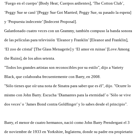
‘Fuego en el cuerpo’ [Body Heat; Cuerpos ardientes], ‘The Cotton Club’,
‘Peggy Sue se casó’ [Peggy Sue Got Married; Peggy Sue, su pasado la espera]
y ‘Propuesta indecente’ [Indecent Proposal].
Galardonado cuatro veces con un Grammy, también compuso la banda sonora
de las películas para televisión ‘Eleanor y Franklin’ [Eleanor and Franklin],
‘El zoo de cristal’ [The Glass Menagerie] y ‘El amor en ruinas’ [Love Among
the Ruins], de los años setenta.
"Todos los grandes artistas son reconocibles por su estilo", dijo a Variety
Black, que colaboraba frecuentemente con Barry, en 2008.
"Sólo tienes que oír una nota de Sinatra para saber que es él", dijo. "Ocurre lo
mismo con John Barry. Escucha ‘Diamantes para la eternidad’ o ’Sólo se vive
dos veces’ o ’James Bond contra Goldfinger’ y lo sabes desde el principio".
Barry, el menor de cuatro hermanos, nació como John Barry Prendergast el 3
de noviembre de 1933 en Yorkshire, Inglaterra, donde su padre era propietario