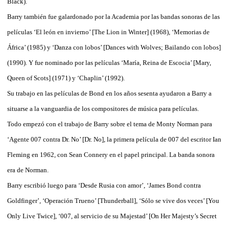
Black).
Barry también fue galardonado por la Academia por las bandas sonoras de las
películas ‘El león en invierno’ [The Lion in Winter] (1968), ‘Memorias de
África’ (1985) y ‘Danza con lobos’ [Dances with Wolves; Bailando con lobos]
(1990). Y fue nominado por las películas ‘María, Reina de Escocia’ [Mary,
Queen of Scots] (1971) y ‘Chaplin’ (1992).
Su trabajo en las películas de Bond en los años sesenta ayudaron a Barry a
situarse a la vanguardia de los compositores de música para películas.
Todo empezó con el trabajo de Barry sobre el tema de Monty Norman para
‘Agente 007 contra Dr. No’ [Dr. No], la primera película de 007 del escritor Ian
Fleming en 1962, con Sean Connery en el papel principal. La banda sonora
era de Norman.
Barry escribió luego para ‘Desde Rusia con amor’, ‘James Bond contra
Goldfinger’, ‘Operación Trueno’ [Thunderball], ‘Sólo se vive dos veces’ [You
Only Live Twice], ‘007, al servicio de su Majestad’ [On Her Majesty’s Secret