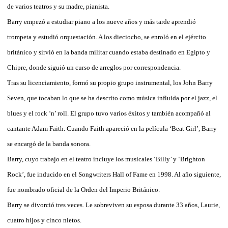
de varios teatros y su madre, pianista.
Barry empezó a estudiar piano a los nueve años y más tarde aprendió
trompeta y estudió orquestación. A los dieciocho, se enroló en el ejército
británico y sirvió en la banda militar cuando estaba destinado en Egipto y
Chipre, donde siguió un curso de arreglos por correspondencia.
Tras su licenciamiento, formó su propio grupo instrumental, los John Barry
Seven, que tocaban lo que se ha descrito como música influida por el jazz, el
blues y el rock ‘n’ roll. El grupo tuvo varios éxitos y también acompañó al
cantante Adam Faith. Cuando Faith apareció en la película ‘Beat Girl’, Barry
se encargó de la banda sonora.
Barry, cuyo trabajo en el teatro incluye los musicales ‘Billy’ y ‘Brighton
Rock’, fue inducido en el Songwriters Hall of Fame en 1998. Al año siguiente,
fue nombrado oficial de la Orden del Imperio Británico.
Barry se divorció tres veces. Le sobreviven su esposa durante 33 años, Laurie,
cuatro hijos y cinco nietos.