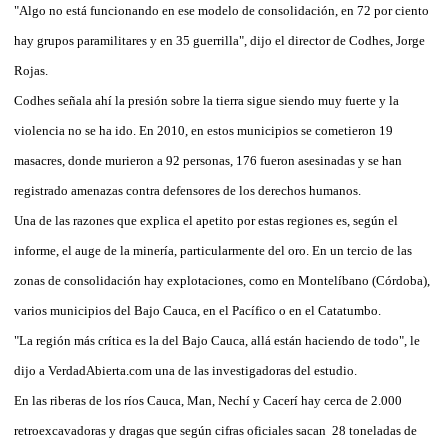
"Algo no está funcionando en ese modelo de consolidación, en 72 por ciento
hay grupos paramilitares y en 35 guerrilla", dijo el director de Codhes, Jorge
Rojas.
Codhes señala ahí la presión sobre la tierra sigue siendo muy fuerte y la
violencia no se ha ido. En 2010, en estos municipios se cometieron 19
masacres, donde murieron a 92 personas, 176 fueron asesinadas y se han
registrado amenazas contra defensores de los derechos humanos.
Una de las razones que explica el apetito por estas regiones es, según el
informe, el auge de la minería, particularmente del oro. En un tercio de las
zonas de consolidación hay explotaciones, como en Montelíbano (Córdoba),
varios municipios del Bajo Cauca, en el Pacífico o en el Catatumbo.
"La región más crítica es la del Bajo Cauca, allá están haciendo de todo", le
dijo a VerdadAbierta.com una de las investigadoras del estudio.
En las riberas de los ríos Cauca, Man, Nechí y Cacerí hay cerca de 2.000
retroexcavadoras y dragas que según cifras oficiales sacan 28 toneladas de