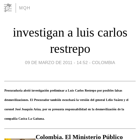
MQH
investigan a luis carlos
restrepo
09 DE MARZO DE 2011 - 14:52
-
COLOMBIA
Procuraduría abrió investigación preliminar a Luis Carlos Restrepo por posibles falsas
desmovilizaciones. El Procurador también escuchará la versión del general Lelio Suárez y el
coronel José Joaquín Ariza, por su presunta responsabilidad en la desmovilización de la
compañía Cacica La Gaitana.
Colombia. El Ministerio Público