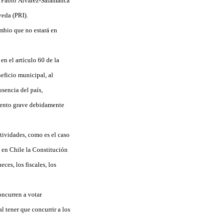
o Pablo Álvarez-Salamanca
veda (PRI).
ambio que no estará en
en el artículo 60 de la
eficio municipal, al
sencia del país,
imento grave debidamente
tividades, como es el caso
 en Chile la Constitución
ces, los fiscales, los
oncurren a votar
l tener que concurrir a los