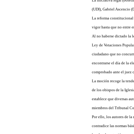
La iniciativa legal (bole
(UDI), Gabriel Ascencio (
La reforma constitucional
vigor hasta que no entre e
Al no haberse dictado la l
Ley de Votaciones Populare
ciudadano que no concurra
encontrarse el día de la 
comprobado ante el juez 
La moción recoge la tende
de los obispos de la Igle
establece que diversas aut
miembros del Tribunal Con
Por ello, los autores de 
contradice las normas bási