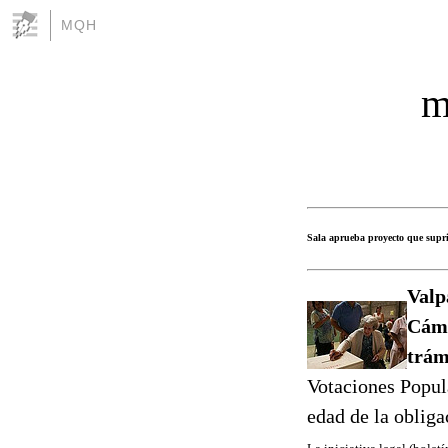
MQH
m
Sala aprueba proyecto que supr
Valp
Cáma
trám
Votaciones Popul
edad de la obliga