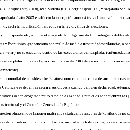
tín 7052) tuvo su origen en una moción de los diputados Germán Becker (RN), Pedr
DC), Enrique Estay (UDI), Iván Moreira (UDI), Sergio Ojeda (DC) y Alejandra Sepúl
 aprobada el año 2005 estableció la inscripción automática y el voto voluntario, c
n vigencia la modificación respectiva a la ley orgánica de elecciones.
ey correspondiente, se encuentra vigente la obligatoriedad del sufragio, establecida 
s y Escrutinios, que sanciona con multa de media a tres unidades tributarias, a ben
 a votar y no se encuentre dentro de las excepciones contempladas (enfermedad, au
elección o plebiscito en un lugar situado a más de 200 kilómetros o por otro imped
competente).
ncia mundial de considerar los 75 años como edad límite para desarrollar ciertas ac
sia Católica que deben renunciar a sus diócesis cuando cumplen dicha edad. Además,
oridades deben acogerse a retiro también a esa edad. Entre ellos se encuentran los jue
stitucional y el Contralor General de la República.
la moción plantean que imponer multa a los ciudadanos mayores de 75 años que no c
cas de consideración con los adultos mayores, al someterlos a riesgos innecesarios a