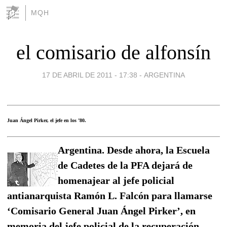
MQH
el comisario de alfonsín
17 DE ABRIL DE 2011 - 17:38
-
ARGENTINA
Juan Ángel Pirker, el jefe en los ’80.
Argentina. Desde ahora, la Escuela
de Cadetes de la PFA dejará de
homenajear al jefe policial
antianarquista Ramón L. Falcón para llamarse
‘Comisario General Juan Ángel Pirker’, en
memoria del jefe policial de la recuperación