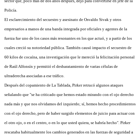
sector que, poco más de dos años después, dejó para convertirse en jefe de la
Policía.
El esclarecimiento del secuestro y asesinato de Osvaldo Sivak y otros
empresarios a manos de una banda integrada por oficiales y agentes de la
fuerza fue uno de los casos más resonantes en los que actuó, y a partir de los
cuales creció su notoriedad pública. También causó impacto el secuestro de
60 kilos de cocaína, una investigación que le mereció la felicitación personal
de Raúl Alfonsín y permitió el desbaratamiento de varias células de
ultraderecha asociadas a ese tráfico.
Después del copamiento de La Tablada, Pirker retrucó algunos ataques
señalando que "se ha criticado que hemos estado mirando con el ojo derecho
nada más y que nos olvidamos del izquierdo; sí, hemos hecho procedimientos
con el ojo derecho, pero de haber surgido elementos de juicio para actuar con
el otro ojo, o en el centro, o en lo que usted quiera, se habría hecho". Pirker
rescataba habitualmente los cambios generados en las fuerzas de seguridad a