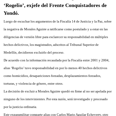
‘Rogelio’, exjefe del Frente Conquistadores de
Yondó.
Luego de escuchar los argumentos de la Fiscalía 14 de Justicia y la Paz, sobre
la negativa de Morales Aguirre a ratificarse como postulado y a estar en las
diligencias de versión libre para esclarecer su responsabilidad en múltiples
hechos delictivos, los magistrados, adscritos al Tribunal Superior de
Medellín, decidieron excluirlo del proceso.
De acuerdo con la información recaudada por la Fiscalía entre 2001 y 2004,
alias ‘Rogelio’ tuvo responsabilidad en por lo menos 40 hechos delictivos
como homicidios, desapariciones forzadas, desplazamientos forzados,
torturas, y violencia de género, entre otros.
La decisión de excluir a Morales Aguirre quedó en firme al no ser apelada por
ninguno de los intervinientes. Por esta razón, será investigado y procesado
por la justicia ordinaria.
Este exparamilitar comparte alias con Carlos Mario Aguilar Echeverry, otro