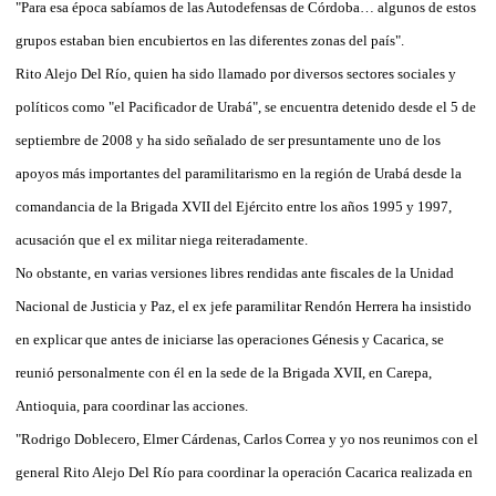
"Para esa época sabíamos de las Autodefensas de Córdoba… algunos de estos
grupos estaban bien encubiertos en las diferentes zonas del país".
Rito Alejo Del Río, quien ha sido llamado por diversos sectores sociales y
políticos como "el Pacificador de Urabá", se encuentra detenido desde el 5 de
septiembre de 2008 y ha sido señalado de ser presuntamente uno de los
apoyos más importantes del paramilitarismo en la región de Urabá desde la
comandancia de la Brigada XVII del Ejército entre los años 1995 y 1997,
acusación que el ex militar niega reiteradamente.
No obstante, en varias versiones libres rendidas ante fiscales de la Unidad
Nacional de Justicia y Paz, el ex jefe paramilitar Rendón Herrera ha insistido
en explicar que antes de iniciarse las operaciones Génesis y Cacarica, se
reunió personalmente con él en la sede de la Brigada XVII, en Carepa,
Antioquia, para coordinar las acciones.
"Rodrigo Doblecero, Elmer Cárdenas, Carlos Correa y yo nos reunimos con el
general Rito Alejo Del Río para coordinar la operación Cacarica realizada en