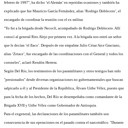
febrero de 1997", ha dicho ‘el Alemán’ en repetidas ocasiones y también ha
explicado que fue Mauricio García Fernández, alias ‘Rodrigo Doblecero’, el
encargado de coordinar la reunión con el ex militar.
"Yo fui a la brigada desde Necoclí, acompañado de Rodrigo Doblecero. Allí
conocí al general Rito Alejo por primera vez. A la brigada nos entró un señor
que le decían ‘el flaco’. Después de ese empalme Julio César Arce Graciano,
alias ‘Zetace’, fue encargado de las coordinaciones con el General y todos los
coroneles", aclaró Rendón Herrera.
Según Del Río, los testimonios de los paramilitares y otros testigos han sido
"presionados" desde diversas organizaciones no gubernamentales que buscan
salpicarlo a él y al Presidente de la República, Álvaro Uribe Vélez, puesto que
para la fecha de los hechos, Del Río se desempeñaba como comandante de la
Brigada XVII y Uribe Vélez como Gobernador de Antioquia.
Para el exgeneral, las declaraciones de los paramilitares también son
consecuencia de sus operaciones en el pasado contra el narcotráfico. "Durante