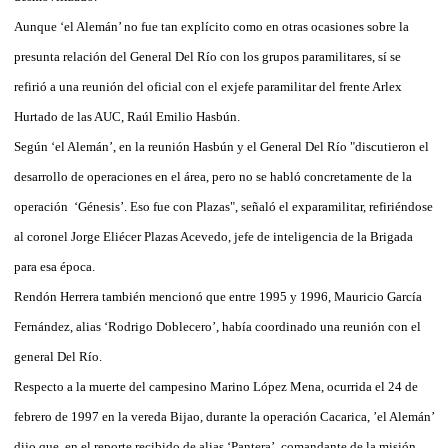
Aunque ‘el Alemán’ no fue tan explícito como en otras ocasiones sobre la
presunta relación del General Del Río con los grupos paramilitares, sí se
refirió a una reunión del oficial con el exjefe paramilitar del frente Arlex
Hurtado de las AUC, Raúl Emilio Hasbún.
Según ‘el Alemán’, en la reunión Hasbún y el General Del Río "discutieron el
desarrollo de operaciones en el área, pero no se habló concretamente de la
operación ‘Génesis’. Eso fue con Plazas", señaló el exparamilitar, refiriéndose
al coronel Jorge Eliécer Plazas Acevedo, jefe de inteligencia de la Brigada
para esa época.
Rendón Herrera también mencionó que entre 1995 y 1996, Mauricio García
Fernández, alias ‘Rodrigo Doblecero’, había coordinado una reunión con el
general Del Río.
Respecto a la muerte del campesino Marino López Mena, ocurrida el 24 de
febrero de 1997 en la vereda Bijao, durante la operación Cacarica, ’el Alemán’
dijo que en el reporte recibido de alias ‘Pantera’, comandante de la misión,