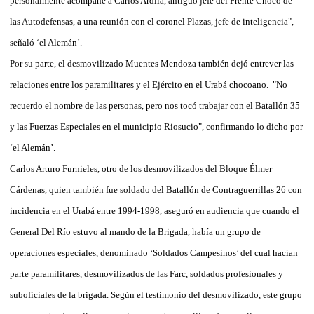
personalmente acompañé a Carlos Ardila, antiguo jefe del Frente Chocó de
las Autodefensas, a una reunión con el coronel Plazas, jefe de inteligencia",
señaló ‘el Alemán’.
Por su parte, el desmovilizado Muentes Mendoza también dejó entrever las
relaciones entre los paramilitares y el Ejército en el Urabá chocoano. "No
recuerdo el nombre de las personas, pero nos tocó trabajar con el Batallón 35
y las Fuerzas Especiales en el municipio Riosucio", confirmando lo dicho por
‘el Alemán’.
Carlos Arturo Furnieles, otro de los desmovilizados del Bloque Élmer
Cárdenas, quien también fue soldado del Batallón de Contraguerrillas 26 con
incidencia en el Urabá entre 1994-1998, aseguró en audiencia que cuando el
General Del Río estuvo al mando de la Brigada, había un grupo de
operaciones especiales, denominado ‘Soldados Campesinos’ del cual hacían
parte paramilitares, desmovilizados de las Farc, soldados profesionales y
suboficiales de la brigada. Según el testimonio del desmovilizado, este grupo