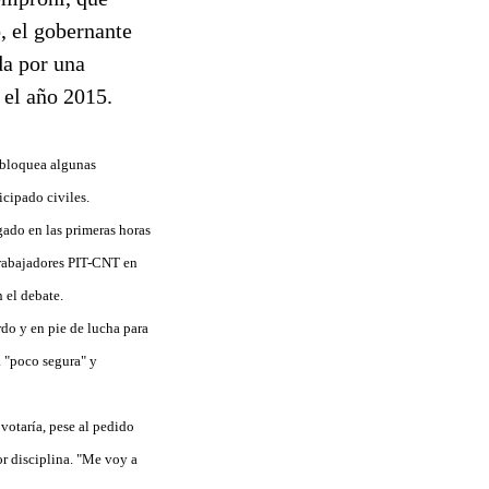
, el gobernante
da por una
 el año 2015.
e bloquea algunas
icipado civiles.
gado en las primeras horas
 trabajadores PIT-CNT en
 el debate.
rdo y en pie de lucha para
a "poco segura" y
votaría, pese al pedido
or disciplina. "Me voy a