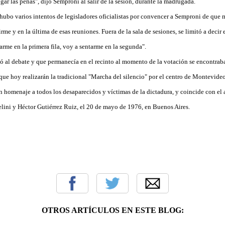
ar las penas", dijo Semproni al salir de la sesión, durante la madrugada.
hubo varios intentos de legisladores oficialistas por convencer a Semproni de que m
irme y en la última de esas reuniones. Fuera de la sala de sesiones, se limitó a deci
rme en la primera fila, voy a sentarme en la segunda".
tió al debate y que permanecía en el recinto al momento de la votación se encontrab
que hoy realizarán la tradicional "Marcha del silencio" por el centro de Montevide
 homenaje a todos los desaparecidos y víctimas de la dictadura, y coincide con el 
lini y Héctor Gutiérrez Ruiz, el 20 de mayo de 1976, en Buenos Aires.
OTROS ARTÍCULOS EN ESTE BLOG: