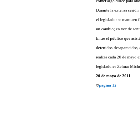
comer algo dulce para ahog
Durante la extensa sesión 
el legislador se mantuvo f
un cambio; en vez de senta
Entre el público que asis
detenidos-desaparecidos, 
realiza cada 20 de mayo en
legisladores Zelmar Miche
20 de mayo de 2011
©
página 12