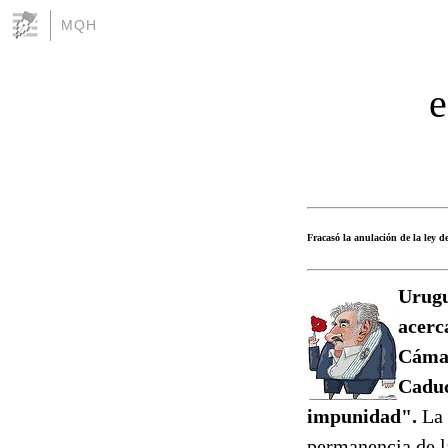
MQH
e
Fracasó la anulación de la ley d
Urugu
acerc
Cámar
Caduc
impunidad".
La 
permanencia de la