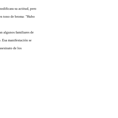
odificara su actitud, pero
r en tono de broma: "Hubo
an algunos familiares de
o. Esa manifestación se
asesinato de los