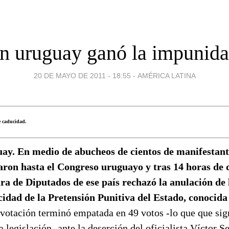
n uruguay ganó la impunid
20 DE MAYO DE 2011 - 18:55
-
AMÉRICA LATINA
e caducidad.
ay. En medio de abucheos de cientos de manifestant
aron hasta el Congreso uruguayo y tras 14 horas de d
a de Diputados de ese país rechazó la anulación de 
idad de la Pretensión Punitiva del Estado, conocida
votación terminó empatada en 49 votos -lo que que sign
 legislación- ante la deserción del oficialista Víctor 