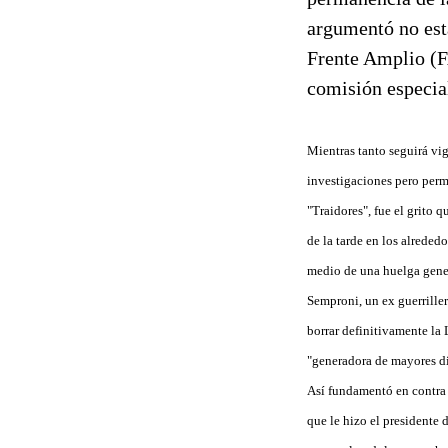
argumentó no esta
Frente Amplio (FA
comisión especial
Mientras tanto seguirá vi
investigaciones pero permi
"Traidores", fue el grito 
de la tarde en los alreded
medio de una huelga genera
Semproni, un ex guerriller
borrar definitivamente la
"generadora de mayores di
Así fundamentó en contra y
que le hizo el presidente 