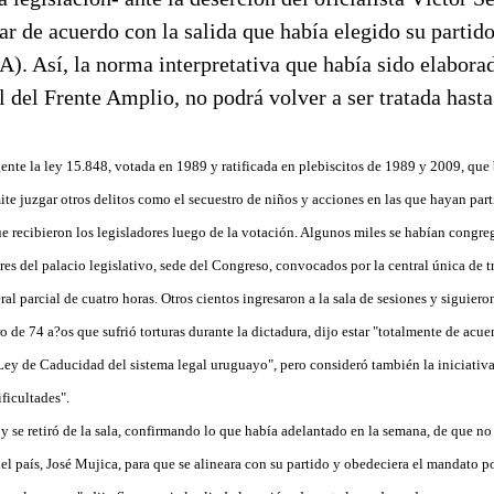
r de acuerdo con la salida que había elegido su partido
). Así, la norma interpretativa que había sido elabora
 del Frente Amplio, no podrá volver a ser tratada hasta
gente la ley 15.848, votada en 1989 y ratificada en plebiscitos de 1989 y 2009, qu
te juzgar otros delitos como el secuestro de niños y acciones en las que hayan part
que recibieron los legisladores luego de la votación. Algunos miles se habían congre
ores del palacio legislativo, sede del Congreso, convocados por la central única de
l parcial de cuatro horas. Otros cientos ingresaron a la sala de sesiones y siguieron
o de 74 a?os que sufrió torturas durante la dictadura, dijo estar "totalmente de acue
 Ley de Caducidad del sistema legal uruguayo", pero consideró también la iniciativ
ficultades".
 se retiró de la sala, confirmando lo que había adelantado en la semana, de que no 
del país, José Mujica, para que se alineara con su partido y obedeciera el mandato p