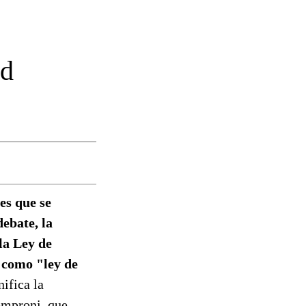
ad
es que se
ebate, la
la Ley de
 como "ley de
ifica la
Semproni, que