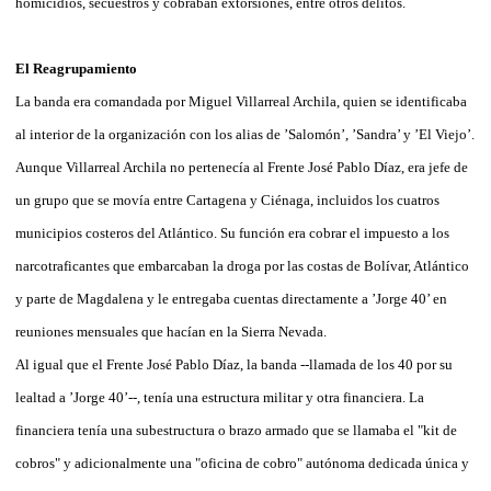
homicidios, secuestros y cobraban extorsiones, entre otros delitos.
El Reagrupamiento
La banda era comandada por Miguel Villarreal Archila, quien se identificaba
al interior de la organización con los alias de ’Salomón’, ’Sandra’ y ’El Viejo’.
Aunque Villarreal Archila no pertenecía al Frente José Pablo Díaz, era jefe de
un grupo que se movía entre Cartagena y Ciénaga, incluidos los cuatros
municipios costeros del Atlántico. Su función era cobrar el impuesto a los
narcotraficantes que embarcaban la droga por las costas de Bolívar, Atlántico
y parte de Magdalena y le entregaba cuentas directamente a ’Jorge 40’ en
reuniones mensuales que hacían en la Sierra Nevada.
Al igual que el Frente José Pablo Díaz, la banda --llamada de los 40 por su
lealtad a ’Jorge 40’--, tenía una estructura militar y otra financiera. La
financiera tenía una subestructura o brazo armado que se llamaba el "kit de
cobros" y adicionalmente una "oficina de cobro" autónoma dedicada única y