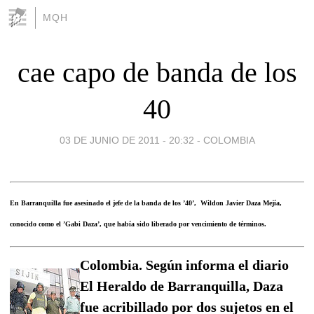
MQH
cae capo de banda de los
40
03 DE JUNIO DE 2011 - 20:32
-
COLOMBIA
En Barranquilla fue asesinado el jefe de la banda de los ’40’, Wildon Javier Daza Mejía,
conocido como el ’Gabi Daza’, que había sido liberado por vencimiento de términos.
Colombia. Según informa el diario
El Heraldo de Barranquilla, Daza
fue acribillado por dos sujetos en el