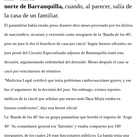
norte de Barranquilla,
cuando, al parecer, salía de
la casa de un familiar.
El paramilitar había estado preso durante diez meses procesado por los delitos
de narcotráfico, sicariato y extorsión como integrante de la ‘Banda de los 40’,
pero un juez le dio el beneficio de casa por cárcel. Según fuentes oficiales, un
juez penal del Circuito Especializado adjunto de Barranquilla tomó esta
decisión, argumentando enfermedad del detenido. Meses después el caso se
cayó por vencimiento de términos.
"Medicina Legal certificó que tenía problemas cardiovasculares graves, y ese
fue el argumento de la decisión del juez. Sin embargo, existen reportes
médicos de la cárcel que señalan que meses atrás Daza Mejía estaba en
buenas condiciones", dijo una fuente oficial.
La ‘Banda de los 40’ fue un grupo paramilitar que heredó el imperio de ‘Jorge
40’. Su comandante general era ‘Salomón’ y estaba compuesto por 180
integrantes, de los cuales 24 eran funcionarios públicos. La banda tenía una