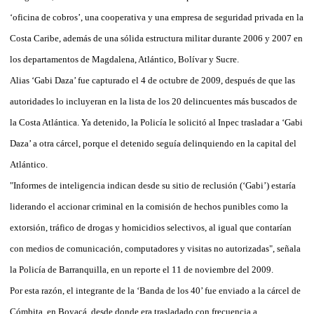
‘oficina de cobros’, una cooperativa y una empresa de seguridad privada en la
Costa Caribe, además de una sólida estructura militar durante 2006 y 2007 en
los departamentos de Magdalena, Atlántico, Bolívar y Sucre.
Alias ‘Gabi Daza’ fue capturado el 4 de octubre de 2009, después de que las
autoridades lo incluyeran en la lista de los 20 delincuentes más buscados de
la Costa Atlántica. Ya detenido, la Policía le solicitó al Inpec trasladar a ‘Gabi
Daza’ a otra cárcel, porque el detenido seguía delinquiendo en la capital del
Atlántico.
"Informes de inteligencia indican desde su sitio de reclusión (‘Gabi’) estaría
liderando el accionar criminal en la comisión de hechos punibles como la
extorsión, tráfico de drogas y homicidios selectivos, al igual que contarían
con medios de comunicación, computadores y visitas no autorizadas", señala
la Policía de Barranquilla, en un reporte el 11 de noviembre del 2009.
Por esta razón, el integrante de la ‘Banda de los 40’ fue enviado a la cárcel de
Cómbita, en Boyacá, desde donde era trasladado con frecuencia a