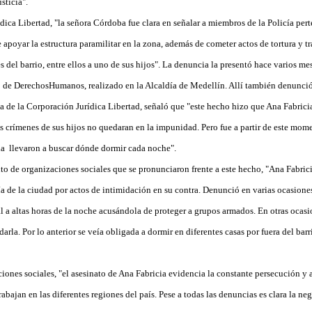
sticia".
ica Libertad, "la señora Córdoba fue clara en señalar a miembros de la Policía pert
apoyar la estructura paramilitar en la zona, además de cometer actos de tortura y t
 del barrio, entre ellos a uno de sus hijos". La denuncia la presentó hace varios me
 de DerechosHumanos, realizado en la Alcaldía de Medellín. Allí también denunció
 de la Corporación Jurídica Libertad, señaló que "este hecho hizo que Ana Fabricia
os crímenes de sus hijos no quedaran en la impunidad. Pero fue a partir de este mom
a llevaron a buscar dónde dormir cada noche".
o de organizaciones sociales que se pronunciaron frente a este hecho, "Ana Fabric
a de la ciudad por actos de intimidación en su contra. Denunció en varias ocasione
l a altas horas de la noche acusándola de proteger a grupos armados. En otras ocasi
idarla. Por lo anterior se veía obligada a dormir en diferentes casas por fuera del b
ciones sociales, "el asesinato de Ana Fabricia evidencia la constante persecución y a
abajan en las diferentes regiones del país. Pese a todas las denuncias es clara la neg