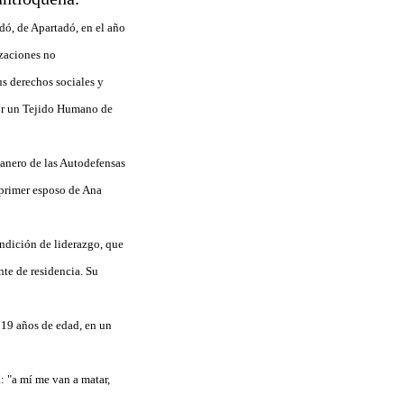
dó, de Apartadó, en el año
izaciones no
s derechos sociales y
por un Tejido Humano de
nanero de las Autodefensas
 primer esposo de Ana
ondición de liderazgo, que
nte de residencia. Su
 19 años de edad, en un
: "a mí me van a matar,