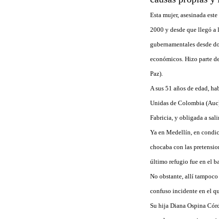
Esta mujer, asesinada est
2000 y desde que llegó a 
gubernamentales desde don
económicos. Hizo parte d
Paz).
A sus 51 años de edad, hab
Unidas de Colombia (Auc) 
Fabricia, y obligada a sal
Ya en Medellín, en condici
chocaba con las pretension
último refugio fue en el b
No obstante, allí tampoco 
confuso incidente en el q
Su hija Diana Ospina Córd