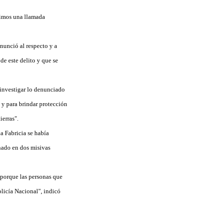
bimos una llamada
unció al respecto y a
de este delito y que se
 investigar lo denunciado
n y para brindar protección
ierras".
a Fabricia se había
gnado en dos misivas
porque las personas que
olicía Nacional", indicó