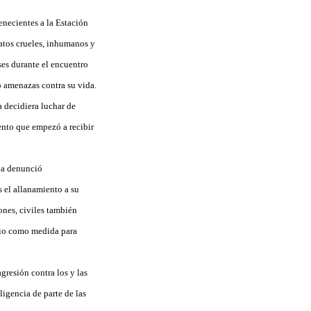
enecientes a la Estación
ratos crueles, inhumanos y
ses durante el encuentro
 amenazas contra su vida.
 decidiera luchar de
ento que empezó a recibir
ia denunció
s el allanamiento a su
ones, civiles también
arrio como medida para
gresión contra los y las
ligencia de parte de las