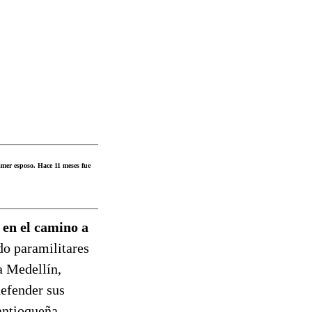
mer esposo. Hace 11 meses fue
 en el camino a
o paramilitares
a Medellín,
defender sus
antioqueña.