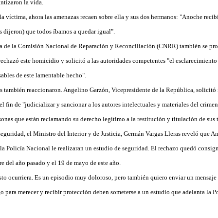
ntizaron la vida.
 la víctima, ahora las amenazas recaen sobre ella y sus dos hermanos: "Anoche reci
s dijeron) que todos íbamos a quedar igual".
ia de la Comisión Nacional de Reparación y Reconciliación (CNRR) también se pron
chazó este homicidio y solicitó a las autoridades competentes "el esclarecimiento 
nsables de este lamentable hecho".
s también reaccionaron. Angelino Garzón, Vicepresidente de la República, solicitó
el fin de "judicializar y sancionar a los autores intelectuales y materiales del crime
onas que están reclamando su derecho legítimo a la restitución y titulación de sus t
eguridad, el Ministro del Interior y de Justicia, Germán Vargas Lleras reveló que An
 la Policía Nacional le realizaran un estudio de seguridad. El rechazo quedó consi
re del año pasado y el 19 de mayo de este año.
o ocurriera. Es un episodio muy doloroso, pero también quiero enviar un mensaje 
go para merecer y recibir protección deben someterse a un estudio que adelanta la P