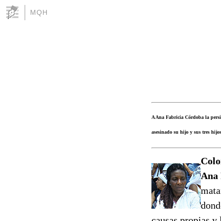
MQH
A Ana Fabricia Córdoba la persi
asesinado su hijo y sus tres hij
Colo
Ana 
mata
dond
causas propias y 