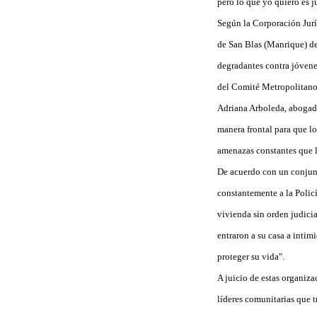
pero lo que yo quiero es ju
Según la Corporación Juríd
de San Blas (Manrique) de 
degradantes contra jóvenes
del Comité Metropolitano
Adriana Arboleda, abogada
manera frontal para que l
amenazas constantes que l
De acuerdo con un conjunt
constantemente a la Policí
vivienda sin orden judicia
entraron a su casa a intim
proteger su vida".
A juicio de estas organiza
líderes comunitarias que tr