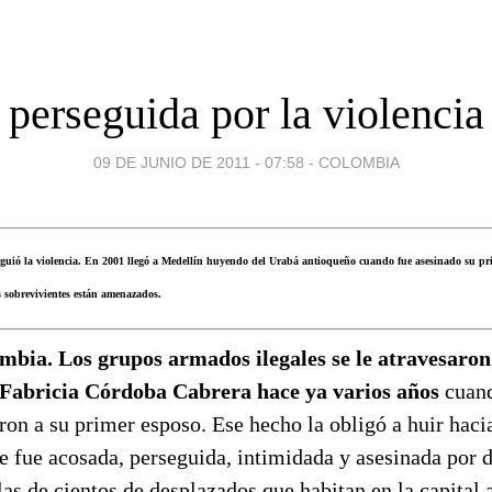
perseguida por la violencia
09 DE JUNIO DE 2011 - 07:58
-
COLOMBIA
guió la violencia. En 2001 llegó a Medellín huyendo del Urabá antioqueño cuando fue asesinado su pri
os sobrevivientes están amenazados.
mbia. Los grupos armados ilegales se le atravesaron
Fabricia Córdoba Cabrera hace ya varios años
cuand
ron a su primer esposo. Ese hecho la obligó a huir haci
e fue acosada, perseguida, intimidada y asesinada por 
las de cientos de desplazados que habitan en la capital 