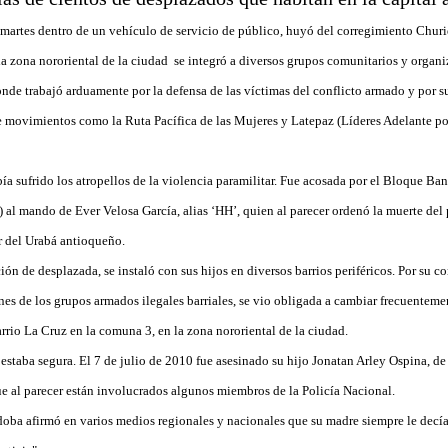
e martes dentro de un vehículo de servicio de público, huyó del corregimiento Churi
la zona nororiental de la ciudad se integró a diversos grupos comunitarios y organ
de trabajó arduamente por la defensa de las víctimas del conflicto armado y por su
e movimientos como la Ruta Pacífica de las Mujeres y Latepaz (Líderes Adelante 
ía sufrido los atropellos de la violencia paramilitar. Fue acosada por el Bloque Ba
al mando de Ever Velosa García, alias ‘HH’, quien al parecer ordenó la muerte del
ir del Urabá antioqueño.
ón de desplazada, se instaló con sus hijos en diversos barrios periféricos. Por su c
es de los grupos armados ilegales barriales, se vio obligada a cambiar frecuenteme
arrio La Cruz en la comuna 3, en la zona nororiental de la ciudad.
estaba segura. El 7 de julio de 2010 fue asesinado su hijo Jonatan Arley Ospina, de
ue al parecer están involucrados algunos miembros de la Policía Nacional.
oba afirmó en varios medios regionales y nacionales que su madre siempre le decía