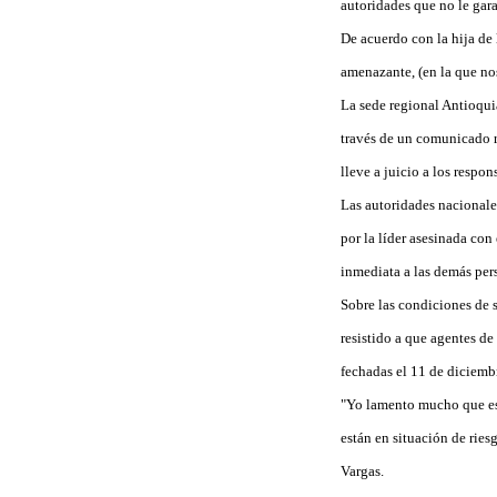
autoridades que no le gara
De acuerdo con la hija de
amenazante, (en la que no
La sede regional Antioqu
través de un comunicado re
lleve a juicio a los respo
Las autoridades nacionale
por la líder asesinada con 
inmediata a las demás pers
Sobre las condiciones de s
resistido a que agentes de
fechadas el 11 de diciemb
"Yo lamento mucho que est
están en situación de ries
Vargas.