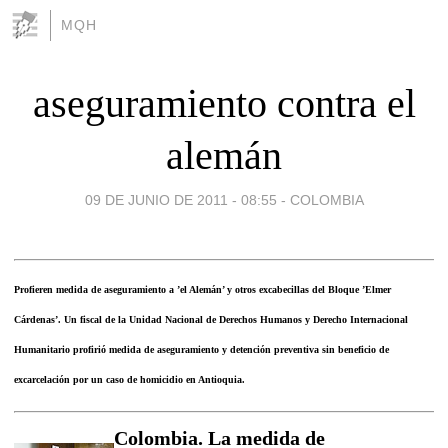
MQH
aseguramiento contra el
alemán
09 DE JUNIO DE 2011 - 08:55
-
COLOMBIA
Profieren medida de aseguramiento a ’el Alemán’ y otros excabecillas del Bloque ’Elmer
Cárdenas’. Un fiscal de la Unidad Nacional de Derechos Humanos y Derecho Internacional
Humanitario profirió medida de aseguramiento y detención preventiva sin beneficio de
excarcelación por un caso de homicidio en Antioquia.
Colombia. La medida de