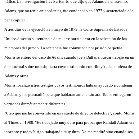
tráfico. La investigación llevó a Harris, que dijo que Adams era el asesino.
Adams, que no tenía antecedentes, fue condenado en 1977 y sentenciado a la
pena capital.
A tres días de la ejecución en mayo de 1979, la Corte Suprema de Estados
Unidos desechó su sentencia de muerte por un error en la selección de los
miembros del jurado. La sentencia fue conmutada por prisión perpetua.
Morris se enteró del caso de Adams cuando fue a Dallas a buscar trabajo en un
documental sobre un psiquiatra cuyo testimonio contribuyó a la condena de
Adams y otros.
Morris localizó a tres testigos cuyos testimonios habían ayudado a condenar
a Adams y los persuadió para que hablaran ante la cámara. Todos entregaron
versiones dramáticamente diferentes.
"Creo que me he convertido en una suerte de director detective", contó Morris
al Times en 1988. "He trabajado muy duro para probar que Randall Adams era
inocente y todavía sigo trabajando muy duro. No me rendiré sino cuando sea