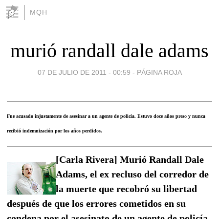
MQH
murió randall dale adams
07 DE JULIO DE 2011 - 00:59
-
PÁGINA ROJA
Fue acusado injustamente de asesinar a un agente de policía. Estuvo doce años preso y nunca
recibió indemnización por los años perdidos.
[Carla Rivera] Murió Randall Dale
Adams, el ex recluso del corredor de
la muerte que recobró su libertad
después de que los errores cometidos en su
condena por el asesinato de un agente de policía