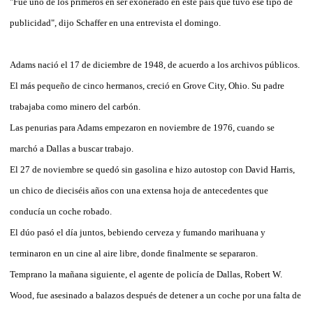
"Fue uno de los primeros en ser exonerado en este país que tuvo ese tipo de
publicidad", dijo Schaffer en una entrevista el domingo.
Adams nació el 17 de diciembre de 1948, de acuerdo a los archivos públicos.
El más pequeño de cinco hermanos, creció en Grove City, Ohio. Su padre
trabajaba como minero del carbón.
Las penurias para Adams empezaron en noviembre de 1976, cuando se
marchó a Dallas a buscar trabajo.
El 27 de noviembre se quedó sin gasolina e hizo autostop con David Harris,
un chico de dieciséis años con una extensa hoja de antecedentes que
conducía un coche robado.
El dúo pasó el día juntos, bebiendo cerveza y fumando marihuana y
terminaron en un cine al aire libre, donde finalmente se separaron.
Temprano la mañana siguiente, el agente de policía de Dallas, Robert W.
Wood, fue asesinado a balazos después de detener a un coche por una falta de