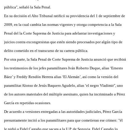
pública", señaló la Sala Penal.
En su decisión el Alto Tribunal ratificó su providencia del 1 de septiembre de
2009, en la cual cambia las normas vigentes y otorga competencia a la Sala
Penal del la Corte Suprema de Justicia para adelantar investigaciones y
juicios contra excongresistas que estén siendo procesados por algún tipo de
delito cometido en el transcurso de su carrera pública.
Por otra parte, la Sala Penal de Corte Suprema de Justicia anunció que recibirá
los testimonios de los jefes paramilitares Iván Roberto Duque, alias ‘Ernesto
Báez’ y Freddy Rendón Herrera alias ‘El Alemán’, así como la versión del
paramilitar Alonso de Jesús Baquero Agudelo, alias ‘el negro Vladimir", uno
de los autores materiales del múltiple asesinato, quien ha incriminado a Pérez
García en repetidas ocasiones.
De acuerdo a versiones entregadas a las autoridades judiciales, Pérez García
presuntamente incitó a los paramilitares para que cometieran ese crimen: "él
le pidió a Fidel Castaño que sacara a la U.P. de Segovia, Fidel Castaño lo