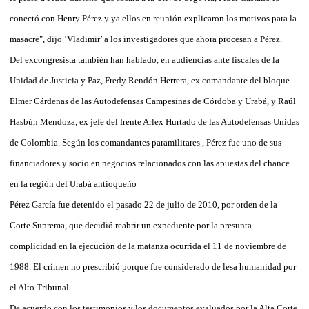
conectó con Henry Pérez y ya ellos en reunión explicaron los motivos para la
masacre", dijo ’Vladimir’ a los investigadores que ahora procesan a Pérez.
Del excongresista también han hablado, en audiencias ante fiscales de la
Unidad de Justicia y Paz, Fredy Rendón Herrera, ex comandante del bloque
Elmer Cárdenas de las Autodefensas Campesinas de Córdoba y Urabá, y Raúl
Hasbún Mendoza, ex jefe del frente Arlex Hurtado de las Autodefensas Unidas
de Colombia. Según los comandantes paramilitares , Pérez fue uno de sus
financiadores y socio en negocios relacionados con las apuestas del chance
en la región del Urabá antioqueño
Pérez García fue detenido el pasado 22 de julio de 2010, por orden de la
Corte Suprema, que decidió reabrir un expediente por la presunta
complicidad en la ejecución de la matanza ocurrida el 11 de noviembre de
1988. El crimen no prescribió porque fue considerado de lesa humanidad por
el Alto Tribunal.
De acuerdo con los testimonios y los documentos evaluados por la Alta Corte,