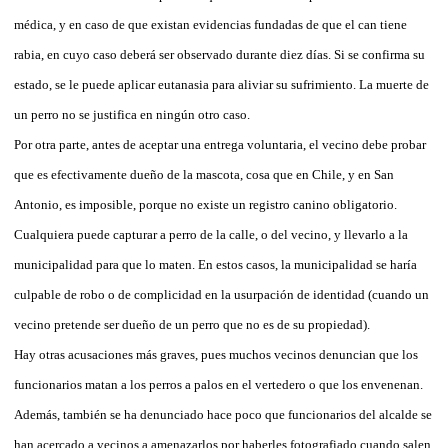
médica, y en caso de que existan evidencias fundadas de que el can tiene
rabia, en cuyo caso deberá ser observado durante diez días. Si se confirma su
estado, se le puede aplicar eutanasia para aliviar su sufrimiento. La muerte de
un perro no se justifica en ningún otro caso.
Por otra parte, antes de aceptar una entrega voluntaria, el vecino debe probar
que es efectivamente dueño de la mascota, cosa que en Chile, y en San
Antonio, es imposible, porque no existe un registro canino obligatorio.
Cualquiera puede capturar a perro de la calle, o del vecino, y llevarlo a la
municipalidad para que lo maten. En estos casos, la municipalidad se haría
culpable de robo o de complicidad en la usurpación de identidad (cuando un
vecino pretende ser dueño de un perro que no es de su propiedad).
Hay otras acusaciones más graves, pues muchos vecinos denuncian que los
funcionarios matan a los perros a palos en el vertedero o que los envenenan.
Además, también se ha denunciado hace poco que funcionarios del alcalde se
han acercado a vecinos a amenazarlos por haberles fotografiado cuando salen