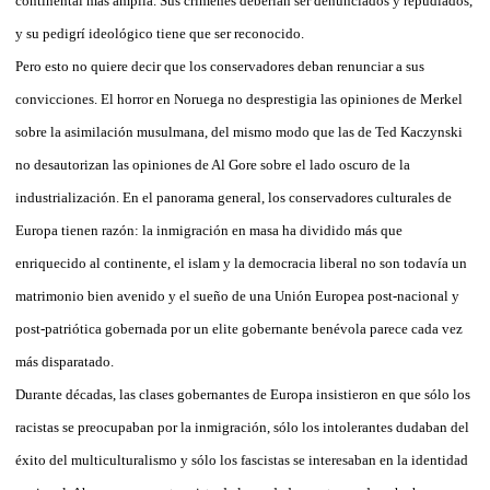
continental más amplia. Sus crímenes deberían ser denunciados y repudiados,
y su pedigrí ideológico tiene que ser reconocido.
Pero esto no quiere decir que los conservadores deban renunciar a sus
convicciones. El horror en Noruega no desprestigia las opiniones de Merkel
sobre la asimilación musulmana, del mismo modo que las de Ted Kaczynski
no desautorizan las opiniones de Al Gore sobre el lado oscuro de la
industrialización. En el panorama general, los conservadores culturales de
Europa tienen razón: la inmigración en masa ha dividido más que
enriquecido al continente, el islam y la democracia liberal no son todavía un
matrimonio bien avenido y el sueño de una Unión Europea post-nacional y
post-patriótica gobernada por un elite gobernante benévola parece cada vez
más disparatado.
Durante décadas, las clases gobernantes de Europa insistieron en que sólo los
racistas se preocupaban por la inmigración, sólo los intolerantes dudaban del
éxito del multiculturalismo y sólo los fascistas se interesaban en la identidad