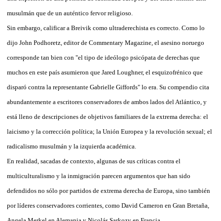
musulmán que de un auténtico fervor religioso.
Sin embargo, calificar a Breivik como ultraderechista es correcto. Como lo
dijo John Podhoretz, editor de Commentary Magazine, el asesino noruego
corresponde tan bien con "el tipo de ideólogo psicópata de derechas que
muchos en este país asumieron que Jared Loughner, el esquizofrénico que
disparó contra la representante Gabrielle Giffords" lo era. Su compendio cita
abundantemente a escritores conservadores de ambos lados del Atlántico, y
está lleno de descripciones de objetivos familiares de la extrema derecha: el
laicismo y la corrección política; la Unión Europea y la revolución sexual; el
radicalismo musulmán y la izquierda académica.
En realidad, sacadas de contexto, algunas de sus críticas contra el
multiculturalismo y la inmigración parecen argumentos que han sido
defendidos no sólo por partidos de extrema derecha de Europa, sino también
por líderes conservadores corrientes, como David Cameron en Gran Bretaña,
Angela Merkel en Alemania y Nicolás Sarkozy en Francia.