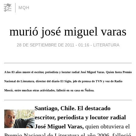
MQH
murió josé miguel varas
28 DE SEPTIEMBRE DE 2011 - 01:16
-
LITERATURA
A los 83 años muere el escritor, periodista y locutor radial José Miguel Varas. Quien fuera Premio
Nacional de Literatura, director del diario El Siglo, jefe de prensa de TVN y voz de Radio
Moscú, entre muchas otras actividades, falleció en su casa en Ñuñoa.
Santiago, Chile. El destacado
escritor, periodista y locutor radial
José Miguel Varas,
quien obtuviera el
Premio Nacional de Literatura el año 2006, falleció