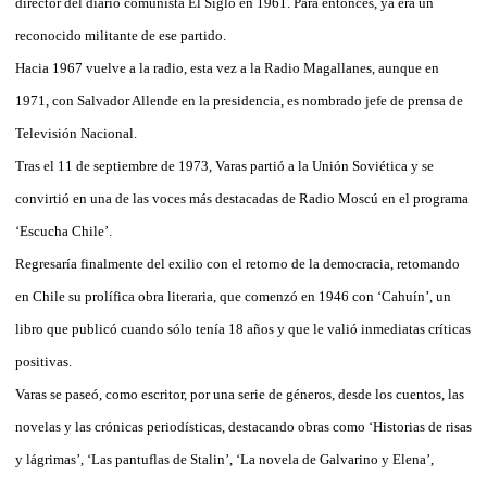
director del diario comunista El Siglo en 1961. Para entonces, ya era un
reconocido militante de ese partido.
Hacia 1967 vuelve a la radio, esta vez a la Radio Magallanes, aunque en
1971, con Salvador Allende en la presidencia, es nombrado jefe de prensa de
Televisión Nacional.
Tras el 11 de septiembre de 1973, Varas partió a la Unión Soviética y se
convirtió en una de las voces más destacadas de Radio Moscú en el programa
‘Escucha Chile’.
Regresaría finalmente del exilio con el retorno de la democracia, retomando
en Chile su prolífica obra literaria, que comenzó en 1946 con ‘Cahuín’, un
libro que publicó cuando sólo tenía 18 años y que le valió inmediatas críticas
positivas.
Varas se paseó, como escritor, por una serie de géneros, desde los cuentos, las
novelas y las crónicas periodísticas, destacando obras como ‘Historias de risas
y lágrimas’, ‘Las pantuflas de Stalin’, ‘La novela de Galvarino y Elena’,