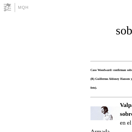
MQH
sob
Caso Woodward: confirman sobres
(R) Guillermo Aldoney Hansen y 
foto).
Valp
sobr
en el
Armada.