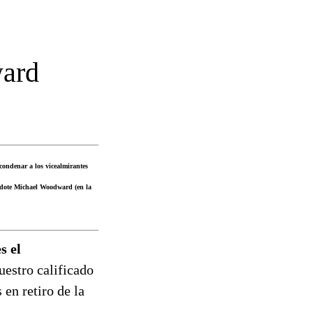
ward
condenar a los vicealmirantes
erdote Michael Woodward (en la
s el
uestro calificado
en retiro de la