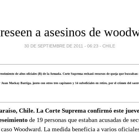
reseen a asesinos de wood
30 DE SEPTIEMBRE DE 2011 - 06:23
-
CHILE
eimiento de altos oficiales (R) de la Armada. Corte Suprema rechazó recursos de queja que buscaban 
Juan Mackay Barriga, junto con otros tres capitanes y 14 suboficiales en retiro, por el crimen del sac
araíso, Chile. La Corte Suprema confirmó este jueve
eseimiento
de 19 personas que estaban acusadas de sec
 caso Woodward. La medida beneficia a varios oficiales 