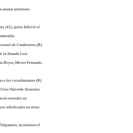
a anular anteriores
y (42), quien falleció el
Esmeralda.
coronel de Carabineros (R)
de la Armada Luis
ía Reyes, Héctor Fernando
s a los vicealmirantes (R)
íctor Valverde Steienlen
Naval extendió un
on suboficiales en retiro
alparaíso, recurrieron el