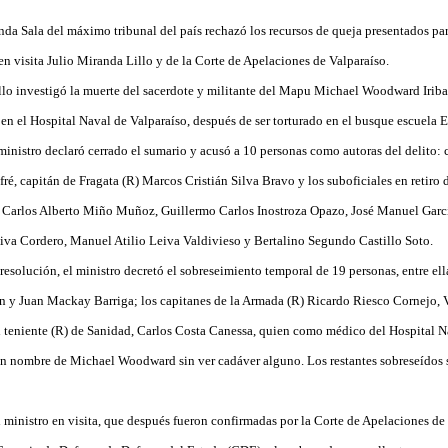
nda Sala del máximo tribunal del país rechazó los recursos de queja presentados par
en visita Julio Miranda Lillo y de la Corte de Apelaciones de Valparaíso.
lo investigó la muerte del sacerdote y militante del Mapu Michael Woodward Iribarr
en el Hospital Naval de Valparaíso, después de ser torturado en el busque escuela 
ministro declaró cerrado el sumario y acusó a 10 personas como autoras del delito: 
é, capitán de Fragata (R) Marcos Cristián Silva Bravo y los suboficiales en retiro 
, Carlos Alberto Miño Muñoz, Guillermo Carlos Inostroza Opazo, José Manuel Garc
va Cordero, Manuel Atilio Leiva Valdivieso y Bertalino Segundo Castillo Soto.
esolución, el ministro decretó el sobreseimiento temporal de 19 personas, entre ella
 y Juan Mackay Barriga; los capitanes de la Armada (R) Ricardo Riesco Cornejo, V
l teniente (R) de Sanidad, Carlos Costa Canessa, quien como médico del Hospital 
en nombre de Michael Woodward sin ver cadáver alguno. Los restantes sobreseídos s
ministro en visita, que después fueron confirmadas por la Corte de Apelaciones de V