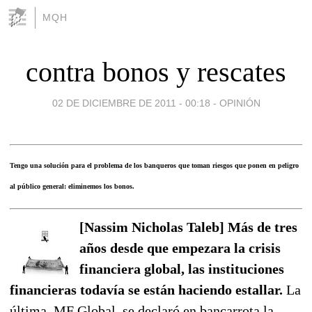
MQH
contra bonos y rescates
02 DE DICIEMBRE DE 2011 - 00:18
-
OPINIÓN
Tengo una solución para el problema de los banqueros que toman riesgos que ponen en peligro
al público general: eliminemos los bonos.
[Nassim Nicholas Taleb] Más de tres
años desde que empezara la crisis
financiera global, las instituciones
financieras todavía se están haciendo estallar.
La
última, MF Global, se declaró en bancarrota la