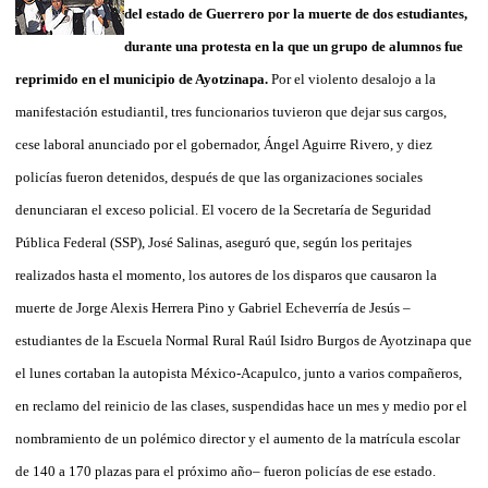
del estado de Guerrero por la muerte de dos estudiantes,
durante una protesta en la que un grupo de alumnos fue
reprimido en el municipio de Ayotzinapa.
Por el violento desalojo a la
manifestación estudiantil, tres funcionarios tuvieron que dejar sus cargos,
cese laboral anunciado por el gobernador, Ángel Aguirre Rivero, y diez
policías fueron detenidos, después de que las organizaciones sociales
denunciaran el exceso policial. El vocero de la Secretaría de Seguridad
Pública Federal (SSP), José Salinas, aseguró que, según los peritajes
realizados hasta el momento, los autores de los disparos que causaron la
muerte de Jorge Alexis Herrera Pino y Gabriel Echeverría de Jesús –
estudiantes de la Escuela Normal Rural Raúl Isidro Burgos de Ayotzinapa que
el lunes cortaban la autopista México-Acapulco, junto a varios compañeros,
en reclamo del reinicio de las clases, suspendidas hace un mes y medio por el
nombramiento de un polémico director y el aumento de la matrícula escolar
de 140 a 170 plazas para el próximo año– fueron policías de ese estado.