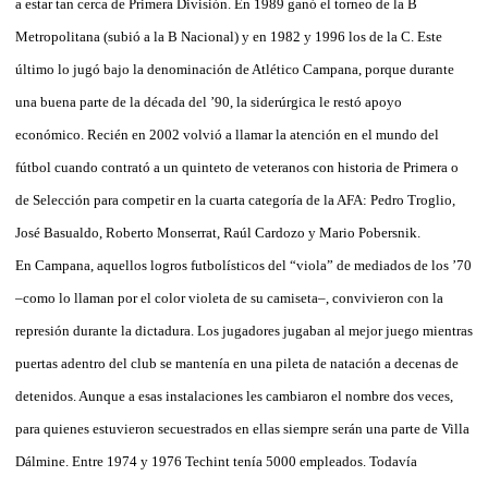
a estar tan cerca de Primera División. En 1989 ganó el torneo de la B
Metropolitana (subió a la B Nacional) y en 1982 y 1996 los de la C. Este
último lo jugó bajo la denominación de Atlético Campana, porque durante
una buena parte de la década del ’90, la siderúrgica le restó apoyo
económico. Recién en 2002 volvió a llamar la atención en el mundo del
fútbol cuando contrató a un quinteto de veteranos con historia de Primera o
de Selección para competir en la cuarta categoría de la AFA: Pedro Troglio,
José Basualdo, Roberto Monserrat, Raúl Cardozo y Mario Pobersnik.
En Campana, aquellos logros futbolísticos del “viola” de mediados de los ’70
–como lo llaman por el color violeta de su camiseta–, convivieron con la
represión durante la dictadura. Los jugadores jugaban al mejor juego mientras
puertas adentro del club se mantenía en una pileta de natación a decenas de
detenidos. Aunque a esas instalaciones les cambiaron el nombre dos veces,
para quienes estuvieron secuestrados en ellas siempre serán una parte de Villa
Dálmine. Entre 1974 y 1976 Techint tenía 5000 empleados. Todavía