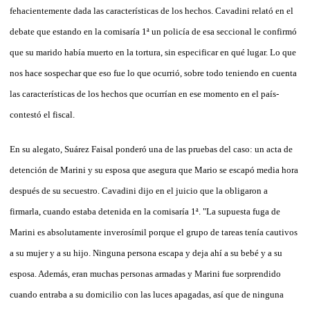
fehacientemente dada las características de los hechos. Cavadini relató en el
debate que estando en la comisaría 1ª un policía de esa seccional le confirmó
que su marido había muerto en la tortura, sin especificar en qué lugar. Lo que
nos hace sospechar que eso fue lo que ocurrió, sobre todo teniendo en cuenta
las características de los hechos que ocurrían en ese momento en el país-
contestó el fiscal.
En su alegato, Suárez Faisal ponderó una de las pruebas del caso: un acta de
detención de Marini y su esposa que asegura que Mario se escapó media hora
después de su secuestro. Cavadini dijo en el juicio que la obligaron a
firmarla, cuando estaba detenida en la comisaría 1ª. "La supuesta fuga de
Marini es absolutamente inverosímil porque el grupo de tareas tenía cautivos
a su mujer y a su hijo. Ninguna persona escapa y deja ahí a su bebé y a su
esposa. Además, eran muchas personas armadas y Marini fue sorprendido
cuando entraba a su domicilio con las luces apagadas, así que de ninguna