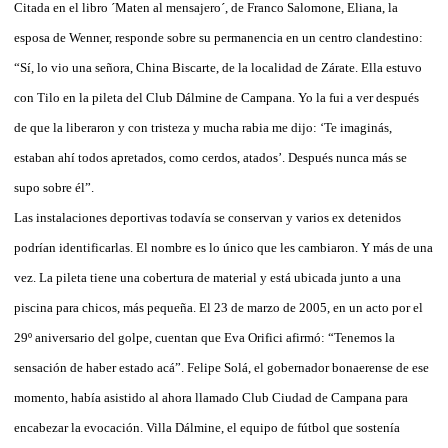
Citada en el libro ´Maten al mensajero´, de Franco Salomone, Eliana, la
esposa de Wenner, responde sobre su permanencia en un centro clandestino:
“Sí, lo vio una señora, China Biscarte, de la localidad de Zárate. Ella estuvo
con Tilo en la pileta del Club Dálmine de Campana. Yo la fui a ver después
de que la liberaron y con tristeza y mucha rabia me dijo: ‘Te imaginás,
estaban ahí todos apretados, como cerdos, atados’. Después nunca más se
supo sobre él”.
Las instalaciones deportivas todavía se conservan y varios ex detenidos
podrían identificarlas. El nombre es lo único que les cambiaron. Y más de una
vez. La pileta tiene una cobertura de material y está ubicada junto a una
piscina para chicos, más pequeña. El 23 de marzo de 2005, en un acto por el
29º aniversario del golpe, cuentan que Eva Orifici afirmó: “Tenemos la
sensación de haber estado acá”. Felipe Solá, el gobernador bonaerense de ese
momento, había asistido al ahora llamado Club Ciudad de Campana para
encabezar la evocación. Villa Dálmine, el equipo de fútbol que sostenía