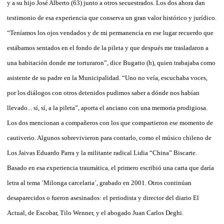
y a su hijo José Alberto (63) junto a otros secuestrados. Los dos ahora dan
testimonio de esa experiencia que conserva un gran valor histórico y jurídico.
“Teníamos los ojos vendados y de mi permanencia en ese lugar recuerdo que
estábamos sentados en el fondo de la pileta y que después me trasladaron a
una habitación donde me torturaron”, dice Bugatto (h), quien trabajaba como
asistente de su padre en la Municipalidad. “Uno no veía, escuchaba voces,
por los diálogos con otros detenidos pudimos saber a dónde nos habían
llevado... sí, sí, a la pileta”, aporta el anciano con una memoria prodigiosa.
Los dos mencionan a compañeros con los que compartieron ese momento de
cautiverio. Algunos sobrevivieron para contarlo, como el músico chileno de
Los Jaivas Eduardo Parra y la militante radical Lidia “China” Biscarte.
Basado en esa experiencia traumática, el primero escribió una carta que daría
letra al tema ´Milonga carcelaria´, grabado en 2001. Otros continúan
desaparecidos o fueron asesinados: el periodista y director del diario El
Actual, de Escobar, Tilo Wenner, y el abogado Juan Carlos Deghi.