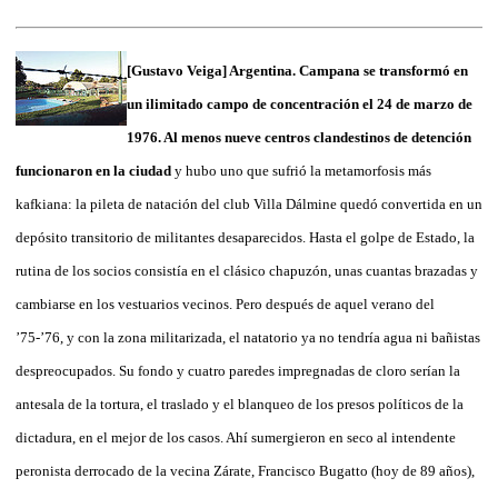
[Gustavo Veiga] Argentina. Campana se transformó en
un ilimitado campo de concentración el 24 de marzo de
1976. Al menos nueve centros clandestinos de detención
funcionaron en la ciudad
y hubo uno que sufrió la metamorfosis más
kafkiana: la pileta de natación del club Villa Dálmine quedó convertida en un
depósito transitorio de militantes desaparecidos. Hasta el golpe de Estado, la
rutina de los socios consistía en el clásico chapuzón, unas cuantas brazadas y
cambiarse en los vestuarios vecinos. Pero después de aquel verano del
’75-’76, y con la zona militarizada, el natatorio ya no tendría agua ni bañistas
despreocupados. Su fondo y cuatro paredes impregnadas de cloro serían la
antesala de la tortura, el traslado y el blanqueo de los presos políticos de la
dictadura, en el mejor de los casos. Ahí sumergieron en seco al intendente
peronista derrocado de la vecina Zárate, Francisco Bugatto (hoy de 89 años),