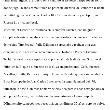
taller metalúrgico. El arquero sería vendido al Deportivo Español en 1976,
donde jugó 18 años como titular. La potencia ofensiva del campeón le había
permitido golear a Villa San Carlos 10 a 1 como visitante y a Deportivo
Riestra 11 a 4 como local.
Mientras, el Ejército se infiltraba en la empresa Siderca, con un guiño
cómplice de ésta y copaba el club que funcionaba como un anexo, además
del vecino Tiro Federal; Villa Dálmine se aprestaba a realizar otra gran
campaña que lo acercaría como nunca en su historia a Primera División.
Techint apostó por ese equipo en el primer año de la dictadura. Sostuvo el
fútbol en la B, que a diferencia de la C, ya era profesional. Cefo, Fuentes,
Zevallos, Contte, Benítez y Enrique Eduardo Oviedo, quien sería vendido al
Boca bicampeón de Juan Carlos Lorenzo en la segunda mitad del ’76,
formaban la base. Con esos nombres se clasificó para los dos hexagonales del
año por el Ascenso, pero subieron Platense primero y Lanús después.
Dálmine salió campeón tres veces más en los últimos 35 años, pero no volvió