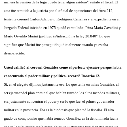
manera la versión de la fuga puede tener algún asidero", señaló el fiscal. El
acta fue remitida a la justicia por el oficial de operaciones del Área 212,
teniente coronel Carlos Adalberto Rodríguez Carranza y el expediente en el
Juzgado Federal iniciado en 1975 quedó caratulado: "Ana María Cavadini y
Mario Osvaldo Marini (prófugo) s/infracción a la ley 20.840". Lo que
significa que Marini fue perseguido judicialmente cuando ya estaba
desaparecido.
Usted calificó al coronel González como el perfecto ejecutor porque había
concentrado el poder militar y político- recordó Rosario/12.
Sí, en el alegato dijimos justamente eso. Lo que tenía en miras González, al
ser ejecutor del plan criminal que habían trazado los altos mandos militares,
era justamente concentrar el poder y ser lo que fue, el primer gobernador
militar en la provincia. Esa es la hipótesis que planteó la fiscalía. El alto
grado de compromiso que había tomado González en la denominada lucha
contra la subversión tenía como objetivo justamente posicionarse como un