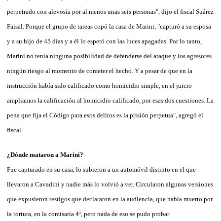
perpetrado con alevosía por al menos unas seis personas", dijo el fiscal Suárez
Faisal. Porque el grupo de tareas copó la casa de Marini, "capturó a su esposa
y a su hijo de 45 días y a él lo esperó con las luces apagadas. Por lo tanto,
Marini no tenía ninguna posibilidad de defenderse del ataque y los agresores
ningún riesgo al momento de cometer el hecho. Y a pesar de que en la
instrucción había sido calificado como homicidio simple, en el juicio
ampliamos la calificación al homicidio calificado, por esas dos cuestiones. La
pena que fija el Código para esos delitos es la prisión perpetua", agregó el
fiscal.
¿Dónde mataron a Marini?
Fue capturado en su casa, lo subieron a un automóvil distinto en el que
llevaron a Cavadini y nadie más lo volvió a ver. Circularon algunas versiones
que expusieron testigos que declararon en la audiencia, que había muerto por
la tortura, en la comisaría 4ª, pero nada de eso se pudo probar