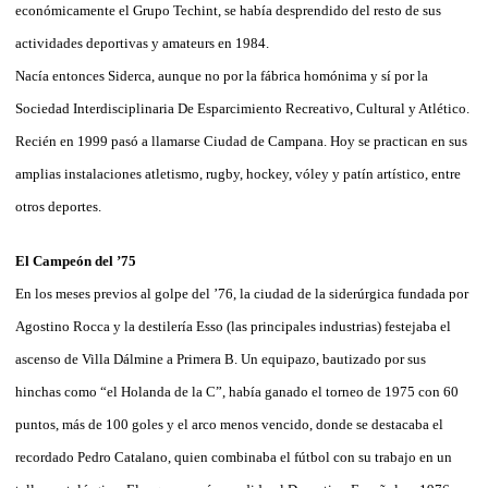
económicamente el Grupo Techint, se había desprendido del resto de sus
actividades deportivas y amateurs en 1984.
Nacía entonces Siderca, aunque no por la fábrica homónima y sí por la
Sociedad Interdisciplinaria De Esparcimiento Recreativo, Cultural y Atlético.
Recién en 1999 pasó a llamarse Ciudad de Campana. Hoy se practican en sus
amplias instalaciones atletismo, rugby, hockey, vóley y patín artístico, entre
otros deportes.
El Campeón del ’75
En los meses previos al golpe del ’76, la ciudad de la siderúrgica fundada por
Agostino Rocca y la destilería Esso (las principales industrias) festejaba el
ascenso de Villa Dálmine a Primera B. Un equipazo, bautizado por sus
hinchas como “el Holanda de la C”, había ganado el torneo de 1975 con 60
puntos, más de 100 goles y el arco menos vencido, donde se destacaba el
recordado Pedro Catalano, quien combinaba el fútbol con su trabajo en un