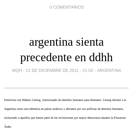
0 COMENTARIOS
argentina sienta
precedente en ddhh
MQH -
12 DE DICIEMBRE DE 2011 - 21:02
-
ARGENTINA
Entrevista con Markus Löning, comisionado de derechos humanos para Alemania. Löning destacó a la
Argentina como una referencia en países asiáticos y africanos por sus políticas de derechos humanos,
incluyendo a aquellos que fueron parte de las revoluciones por mayor democracia durante la Primavera
Árabe.