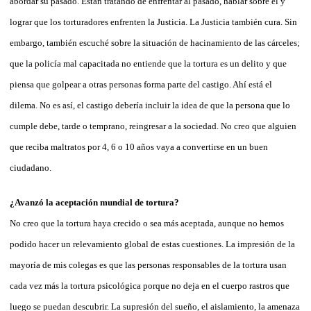
abordar su pasado. Están tratando de enfrentar al pasado, hablar sobre él y
lograr que los torturadores enfrenten la Justicia. La Justicia también cura. Sin
embargo, también escuché sobre la situación de hacinamiento de las cárceles;
que la policía mal capacitada no entiende que la tortura es un delito y que
piensa que golpear a otras personas forma parte del castigo. Ahí está el
dilema. No es así, el castigo debería incluir la idea de que la persona que lo
cumple debe, tarde o temprano, reingresar a la sociedad. No creo que alguien
que reciba maltratos por 4, 6 o 10 años vaya a convertirse en un buen
ciudadano.
¿Avanzó la aceptación mundial de tortura?
No creo que la tortura haya crecido o sea más aceptada, aunque no hemos
podido hacer un relevamiento global de estas cuestiones. La impresión de la
mayoría de mis colegas es que las personas responsables de la tortura usan
cada vez más la tortura psicológica porque no deja en el cuerpo rastros que
luego se puedan descubrir. La supresión del sueño, el aislamiento, la amenaza