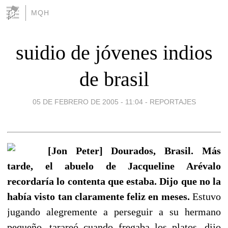
MQH
suidio de jóvenes indios
de brasil
05 DE FEBRERO DE 2005 - 11:04
-
REPORTAJES
[Jon Peter] Dourados, Brasil. Más
tarde, el abuelo de Jacqueline Arévalo
recordaría lo contenta que estaba. Dijo que no la
había visto tan claramente feliz en meses.
Estuvo
jugando alegremente a perseguir a su hermano
pequeño, tarareó cuando fregaba los platos, dijo