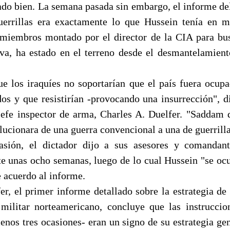
do bien. La semana pasada sin embargo, el informe de
uerrillas era exactamente lo que Hussein tenía en m
miembros montado por el director de la CIA para bu
va, ha estado en el terreno desde el desmantelamien
e los iraquíes no soportarían que el país fuera ocup
os y que resistirían -provocando una insurrección", d
jefe inspector de arma, Charles A. Duelfer. "Saddam 
lucionara de una guerra convencional a una de guerrilla
asión, el dictador dijo a sus asesores y comandant
te unas ocho semanas, luego de lo cual Hussein "se ocu
de acuerdo al informe.
er, el primer informe detallado sobre la estrategia de 
militar norteamericano, concluye que las instrucci
enos tres ocasiones- eran un signo de su estrategia ge