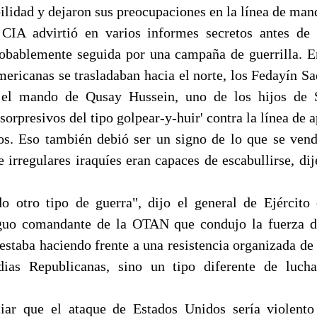
lidad y dejaron sus preocupaciones en la línea de mand
 CIA advirtió en varios informes secretos antes de 
robablemente seguida por una campaña de guerrilla. E
mericanas se trasladaban hacia el norte, los Fedayín S
o el mando de Qusay Hussein, uno de los hijos de
sorpresivos del tipo golpear-y-huir' contra la línea de
s. Eso también debió ser un signo de lo que se vend
e irregulares iraquíes eran capaces de escabullirse, di
o otro tipo de guerra", dijo el general de Ejército
iguo comandante de la OTAN que condujo la fuerza d
staba haciendo frente a una resistencia organizada de 
ias Republicanas, sino un tipo diferente de luch
ciar que el ataque de Estados Unidos sería violento