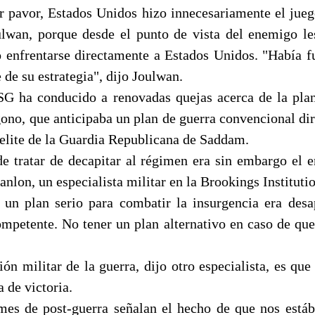
r pavor, Estados Unidos hizo innecesariamente el juego
lwan, porque desde el punto de vista del enemigo l
o enfrentarse directamente a Estados Unidos. "Había fu
e de su estrategia", dijo Joulwan.
SG ha conducido a renovadas quejas acerca de la plan
ono, que anticipaba un plan de guerra convencional dir
 elite de la Guardia Republicana de Saddam.
de tratar de decapitar al régimen era sin embargo el e
nlon, un especialista militar en la Brookings Institut
 un plan serio para combatir la insurgencia era desa
ompetente. No tener un plan alternativo en caso de que 
ión militar de la guerra, dijo otro especialista, es que
a de victoria.
mes de post-guerra señalan el hecho de que nos est