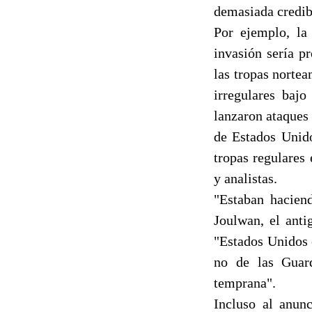
demasiada credibi
Por ejemplo, la
invasión sería p
las tropas nortea
irregulares baj
lanzaron ataques 
de Estados Unido
tropas regulares 
y analistas.
"Estaban haciend
Joulwan, el ant
"Estados Unidos e
no de las Guard
temprana".
Incluso al anun