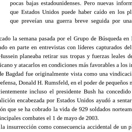
pocas bajas estadounidenses. Pero nuevas infor
que Estados Unidos puede haber caído en los pl
que preveían una guerra breve seguida por una
cado la semana pasada por el Grupo de Búsqueda en 
do en parte en entrevistas con líderes capturados de
 Hussein planeaba retirar sus tropas y fuerzas leales d
icano y atacarlos en condiciones más favorables a los i
de Bagdad fue originalmente vista como una vindicaci
Defensa, Donald H. Rumsfeld, en el poder de pequeños 
cientemente incluso el presidente Bush ha concedid
oalición encabezada por Estados Unidos ayudó a senta
ión que se ha cobrado la vida de 929 soldados norteam
rincipales combates el 1 de mayo de 2003.
 la insurrección como consecuencia accidental de un p