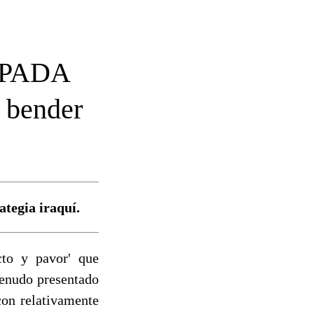
IPADA
bender
tegia iraquí.
to y pavor' que
menudo presentado
con relativamente