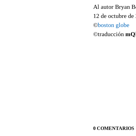
Al autor Bryan B
12 de octubre de
©
boston globe
©traducción
mQ
0 COMENTARIOS