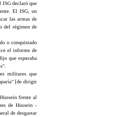
l ISG declaró que
ente. El ISG, un
scar las armas de
to del régimen de
ado o conquistado
ice el informe de
dijo que esperaba
s".
es militares que
paría" [de dirigir
Hussein frente al
ones de Hussein -
neral de desgastar