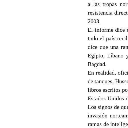
a las tropas no
resistencia dire
2003.
El informe dice 
todo el país rec
dice que una ram
Egipto, Líbano 
Bagdad.
En realidad, ofic
de tanques, Huss
libros escritos p
Estados Unidos n
Los signos de que
invasión norteam
ramas de intelig