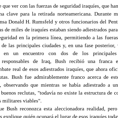
e que ver con las fuerzas de seguridad iraquíes, que ha
a clave para la retirada norteamericana. Durante m
nsa Donald H. Rumsfeld y otros funcionarios del Pen
s de miles de iraquíes estaban siendo adiestrados para
eguridad en la primera línea, permitiendo a las fuera
 de las principales ciudades y, en una fase posterior,
 en un encuentro con dos de los principales 
 responsables de Iraq, Bush recibió una franca 
bate real de esos adiestrados iraquíes, que ahora ofic
lutas. Bush fue admirablemente franco acerca de est
s, observando que mientras se había adiestrado a u
 buenos reclutas, "todavía no existe la estructura de 
s militares viables".
e Bush reconozca esta aleccionadora realidad, pero
s explique quién ocupará el lugar de esos iraquíes toda