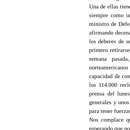
Una de ellas tien
siempre como un
ministro de Defe
afirmando decena
los deberes de s
primero retirarse
semana pasada,
norteamericanos
capacidad de com
los 114.000 rec
prensa del lune
generales y unos
para tener fuerza
Nos complace qu
esperando que no