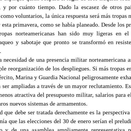
, y por cuánto tiempo. Dado la escasez de otros paí
 como voluntarios, la única respuesta será más tropas 
 esta primavera, como se había planeado. Desde los pr
tropas norteamericanas han sido muy ligeras en el 
aqueo y sabotaje que pronto se transformó en resis
.
la necesidad de una presencia militar norteamericana a
le reorganización de los despliegues. Si más tropas en
jército, Marina y Guardia Nacional peligrosamente exhau
n ser ampliadas a través de un mayor reclutamiento. Eso
enos atractiva del presupuesto militar, salarios para e
aros nuevos sistemas de armamentos.
ad que debe ser tratada derechamente es la perspectiva 
nía que las elecciones del 30 de enero serían el prelu
mo y de una asamblea ampliamente representativa p