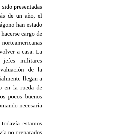
n sido presentadas
ás de un año, el
tágono han estado
 hacerse cargo de
s norteamericanas
 volver a casa. La
jefes militares
evaluación de la
ialmente llegan a
o en la rueda de
nos pocos buenos
comando necesaria
 todavía estamos
vía no preparados