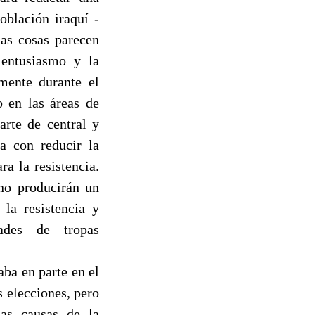
oblación iraquí -
las cosas parecen
 entusiasmo y la
emente durante el
o en las áreas de
rte de central y
a con reducir la
a la resistencia.
 no producirán un
la resistencia y
dades de tropas
ba en parte en el
s elecciones, pero
Las causas de la