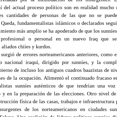
í del actual proceso político son en realidad mucho
es cantidades de personas de las que no se pued
l Qaeda, fundamentalistas islámicos o declarados seg
imiento más amplio se ha apoderado de que los sunníes
o, profesional o personal en un nuevo Iraq que s
aliados chiíes y kurdos.
 surgió de errores norteamericanos anteriores, como 
to nacional iraquí, dirigido por sunníes, y la comp
bierno de incluso los antiguos cuadros baazistas de ni
es de la ocupación. Alimentó el continuado fracaso e
nalistas sunníes auténticos de que tendrían una voz
o y en la preparación de las elecciones. Otro nivel de
trucción física de las casas, trabajos e infraestructura
nsurgentes de los norteamericanos en ciudades su
aluya. Una coalición de líderes políticos sunníes d