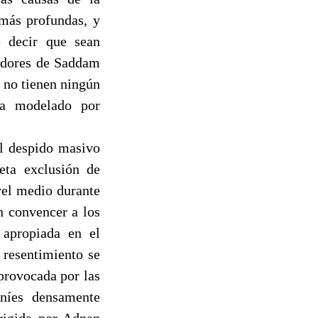
 más profundas, y
e decir que sean
uidores de Saddam
 no tienen ningún
ea modelado por
el despido masivo
leta exclusión de
vel medio durante
n convencer a los
 apropiada en el
 resentimiento se
 provocada por las
nníes densamente
irigida por Adnan