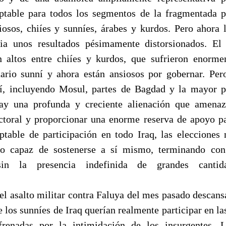
ptable para todos los segmentos de la fragmentada p
giosos, chiíes y sunníes, árabes y kurdos. Pero ahora 
ia unos resultados pésimamente distorsionados. El
n altos entre chiíes y kurdos, que sufrieron enorm
ario sunní y ahora están ansiosos por gobernar. Per
í, incluyendo Mosul, partes de Bagdad y la mayor pa
hay una profunda y creciente alienación que amenaz
ectoral y proporcionar una enorme reserva de apoyo par
ptable de participación en todo Iraq, las elecciones
mo capaz de sostenerse a sí mismo, terminando con 
sin la presencia indefinida de grandes canti
el asalto militar contra Faluya del mes pasado descansa
los sunníes de Iraq querían realmente participar en la
frenadas por la intimidación de los insurgentes. 