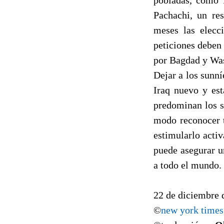
Pachachi, un re
meses las elecc
peticiones deben
por Bagdad y Wa
Dejar a los sunn
Iraq nuevo y est
predominan los s
modo reconocer t
estimularlo acti
puede asegurar u
a todo el mundo.
22 de diciembre 
©
new york times