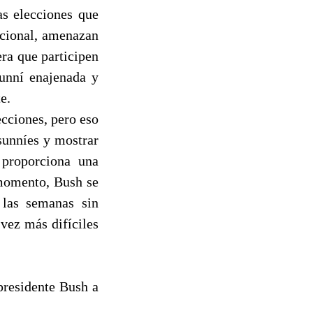
as elecciones que
acional, amenazan
era que participen
sunní enajenada y
e.
cciones, pero eso
sunníes y mostrar
 proporciona una
 momento, Bush se
 las semanas sin
vez más difíciles
presidente Bush a