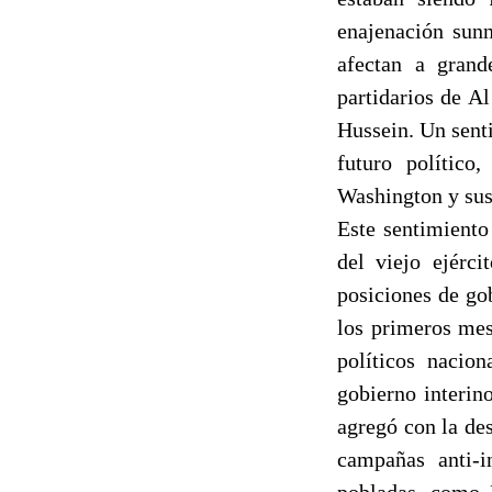
enajenación sunn
afectan a grand
partidarios de A
Hussein. Un sent
futuro polític
Washington y sus 
Este sentimiento
del viejo ejérci
posiciones de go
los primeros mes
políticos nacio
gobierno interin
agregó con la des
campañas anti-i
pobladas, como F