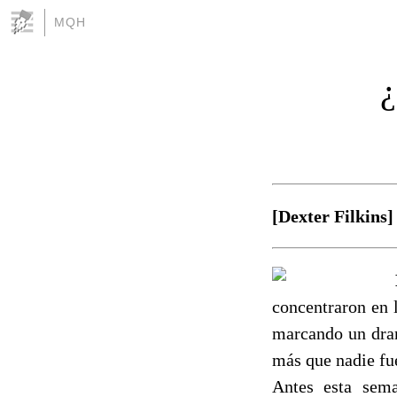
MQH
¿
[Dexter Filkins] 
concentraron en 
marcando un dram
más que nadie fu
Antes esta sema