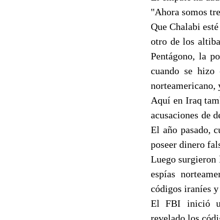
"Ahora somos tres
Que Chalabi esté
otro de los altib
Pentágono, la po
cuando se hizo 
norteamericano, y
Aquí en Iraq tam
acusaciones de d
El año pasado, c
poseer dinero fal
Luego surgieron 
espías norteame
códigos iraníes y
El FBI inició u
revelado los códi