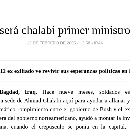
será chalabi primer ministr
13 DE FEBRERO DE 2005 - 12:58
-
IRAK
El ex exiliado ve revivir sus esperanzas políticas en 
Bagdad, Iraq.
Hace nueve meses, soldados est
la sede de Ahmad Chalabi aquí para ayudar a allanar y 
ático rompimiento entre el gobierno de Bush y el exi
era del gobierno norteamericano, ayudó a montar la inv
na, cuando el crepúsculo se ponía en la capital,