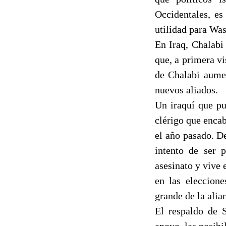
Occidentales, es
utilidad para Wa
En Iraq, Chalabi
que, a primera v
de Chalabi aumen
nuevos aliados.
Un iraquí que pu
clérigo que enca
el año pasado. D
intento de ser 
asesinato y vive 
en las eleccion
grande de la alia
El respaldo de 
apoyo, las posibi