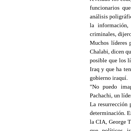
funcionarios qu
análisis poligráf
la información,
criminales, dijer
Muchos líderes p
Chalabi, dicen qu
posible que los 
Iraq y que ha ten
gobierno iraquí.
"No puedo imag
Pachachi, un líde
La resurrección 
determinación. E
la CIA, George T
que políticos 