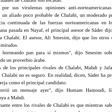
 por sus virulentas opiniones anti-norteamericanas
e un aliado poco probable de Chalabi, un moderado p
cia continuada de las fuerzas norteamericanas en I
mana pasada en Nayaf, el principal asesor de Sáder dij
a Chalabi. El asesor, Ali Smesim, dijo que los otros 
imitados.
n horneando pan para sí mismos", dijo Smesim sobr
do un proverbio árabe.
s de los principales rivales de Chalabi, Mahdi y Jafa
 Chalabi no es seguro. En realidad, dicen, Sáder ha p
erja como el principal candidato.
nvió un mensaje ayer", dijo Humam Hamoudi, lí
oya a Mahdi.
ante entre los rivales de Chalabi es que mientras sab