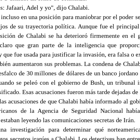
: Jafaari, Adel y yo", dijo Chalabi.
 incluso en una posición para maniobrar por el poder s
ajos de su trayectoria política. Aunque fue el principal
sición de Chalabi se ha deterioró firmemente en el
claro que gran parte de la inteligencia que proporc
 que fue usada para justificar la invasión, era falsa o 
bién aumentaron sus problemas. La condena de Chalab
esfalco de 30 millones de dólares de un banco jordano 
uando se peleó con el gobierno de Bush, un tribunal i
sificado. Esas acusaciones fueron más tarde dejadas de 
las acusaciones de que Chalabi había informado al gobi
ricanos de la Agencia de Seguridad Nacional había
 estaban leyendo las comunicaciones secretas de Irán.
na investigación para determinar qué norteameri
gos secretos iraníes a Chalabi. Los detectives han entr