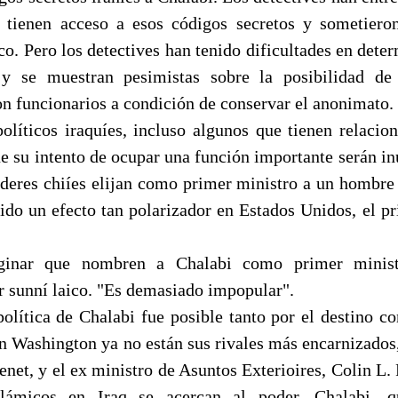
e tienen acceso a esos códigos secretos y sometiero
ico. Pero los detectives han tenido dificultades en deter
 y se muestran pesimistas sobre la posibilidad de
on funcionarios a condición de conservar el anonimato.
olíticos iraquíes, incluso algunos que tienen relacio
e su intento de ocupar una función importante serán in
líderes chiíes elijan como primer ministro a un hombre
ido un efecto tan polarizador en Estados Unidos, el pr
inar que nombren a Chalabi como primer minist
r sunní laico. "Es demasiado impopular".
política de Chalabi fue posible tanto por el destino c
n Washington ya no están sus rivales más encarnizados, 
enet, y el ex ministro de Asuntos Exterioires, Colin L.
islámicos en Iraq se acercan al poder, Chalabi, 