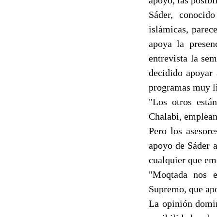
Sáder, conocido
islámicas, parec
apoya la presen
entrevista la se
decidido apoyar 
programas muy l
"Los otros está
Chalabi, emplean
Pero los asesore
apoyo de Sáder a
cualquier que em
"Moqtada nos e
Supremo, que ap
La opinión domin