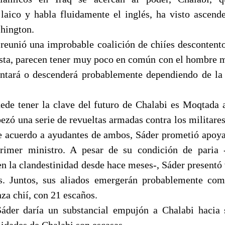
 laico y habla fluidamente el inglés, ha visto ascen
shington.
 reunió una improbable coalición de chiíes descontento
ista, parecen tener muy poco en común con el hombre 
tará o descenderá probablemente dependiendo de la 
ede tener la clave del futuro de Chalabi es Moqtada a
bezó una serie de revueltas armadas contra los militare
e acuerdo a ayudantes de ambos, Sáder prometió apoya
primer ministro. A pesar de su condición de paria 
en la clandestinidad desde hace meses-, Sáder presentó
es. Juntos, sus aliados emergerán probablemente co
nza chií, con 21 escaños.
Sáder daría un substancial empujón a Chalabi hacia 
lidades de Chalabi son escasas.