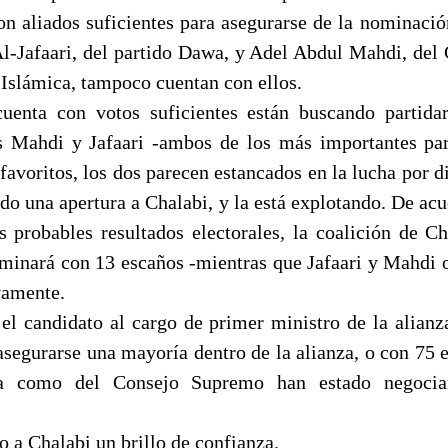
on aliados suficientes para asegurarse de la nominació
Al-Jafaari, del partido Dawa, y Adel Abdul Mahdi, de
 Islámica, tampoco cuentan con ellos.
enta con votos suficientes están buscando partidar
s Mahdi y Jafaari -ambos de los más importantes par
favoritos, los dos parecen estancados en la lucha por di
do una apertura a Chalabi, y la está explotando. De ac
s probables resultados electorales, la coalición de Ch
rminará con 13 escaños -mientras que Jafaari y Mahdi 
vamente.
 el candidato al cargo de primer ministro de la alianz
asegurarse una mayoría dentro de la alianza, o con 75 e
a como del Consejo Supremo han estado negocia
 a Chalabi un brillo de confianza.