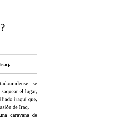
o?
Iraq.
adounidense se
saquear el lugar,
liado iraquí que,
asión de Iraq.
 una caravana de