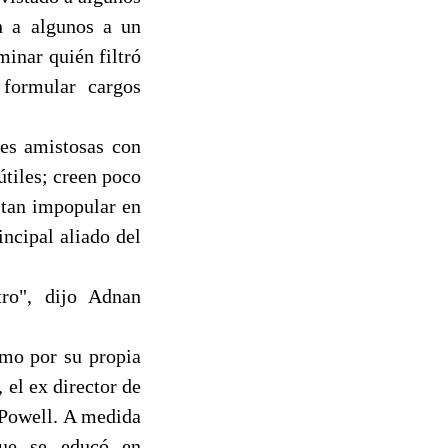
n a algunos a un
minar quién filtró
 formular cargos
nes amistosas con
útiles; creen poco
 tan impopular en
incipal aliado del
ro", dijo Adnan
omo por su propia
el ex director de
 Powell. A medida
que se educó en