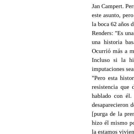
Jan Campert. Per
este asunto, pero
la boca 62 años 
Renders: "Es una
una historia ba
Ocurrió más a me
Incluso si la h
imputaciones sea
"Pero esta histo
resistencia que 
hablado con él.
desaparecieron d
[purga de la pre
hizo él mismo po
la estamos vivie