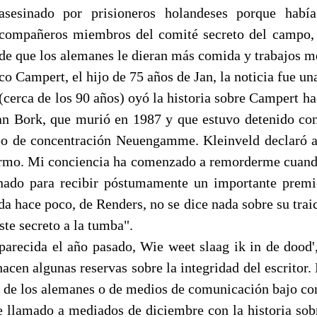
asesinado por prisioneros holandeses porque habí
compañeros miembros del comité secreto del campo, 
de que los alemanes le dieran más comida y trabajos m
o Campert, el hijo de 75 años de Jan, la noticia fue un
(cerca de los 90 años) oyó la historia sobre Campert ha
an Bork, que murió en 1987 y que estuvo detenido c
o de concentración Neuengamme. Kleinveld declaró a
ermo. Mi conciencia ha comenzado a remorderme cuand
ado para recibir póstumamente un importante premio
da hace poco, de Renders, no se dice nada sobre su trai
te secreto a la tumba".
parecida el año pasado, Wie weet slaag ik in de dood'
acen algunas reservas sobre la integridad del escritor
s de los alemanes o de medios de comunicación bajo co
 llamado a mediados de diciembre con la historia sobr