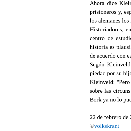
Ahora dice Klei
prisioneros y, e
los alemanes los
Historiadores, e
centro de estud
historia es plau
de acuerdo con es
Según Kleinveld
piedad por su hij
Kleinveld: "Pero 
sobre las circun
Bork ya no lo pue
22 de febrero de
©
volkskrant