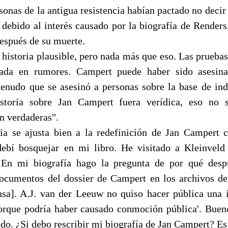
sonas de la antigua resistencia habían pactado no decir
 debido al interés causado por la biografía de Renders
después de su muerte.
 historia plausible, pero nada más que eso. Las pruebas
sada en rumores. Campert puede haber sido asesina
nudo que se asesinó a personas sobre la base de in
istoria sobre Jan Campert fuera verídica, eso no s
n verdaderas".
ria se ajusta bien a la redefinición de Jan Campert
debí bosquejar en mi libro. He visitado a Kleinvel
 En mi biografía hago la pregunta de por qué desp
ocumentos del dossier de Campert en los archivos de
nsa]. A.J. van der Leeuw no quiso hacer pública una 
rque podría haber causado conmoción pública'. Bue
ndo. ¿Si debo rescribir mi biografía de Jan Campert? E