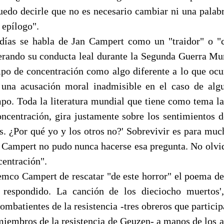
uedo decirle que no es necesario cambiar ni una palabr
 epílogo".
días se habla de Jan Campert como un "traidor" o "c
erando su conducta leal durante la Segunda Guerra Mun
po de concentración como algo diferente a lo que ocu
 una acusación moral inadmisible en el caso de alg
mpo. Toda la literatura mundial que tiene como tema la
ncentración, gira justamente sobre los sentimientos d
s. ¿Por qué yo y los otros no?' Sobrevivir es para mu
n Campert no pudo nunca hacerse esa pregunta. No olvi
entración".
mco Campert de rescatar "de este horror" el poema de 
 respondido. La canción de los dieciocho muertos',
ombatientes de la resistencia -tres obreros que partici
miembros de la resistencia de Geuzen- a manos de los 