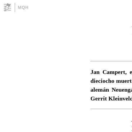
MQH
Jan Campert, el
dieciocho muert
alemán Neuenga
Gerrit Kleinvel