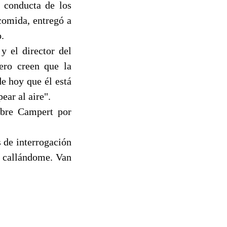
 conducta de los
comida, entregó a
.
y el director del
ero creen que la
e hoy que él está
ear al aire".
obre Campert por
s de interrogación
r callándome. Van