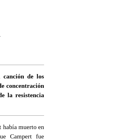
n
a canción de los
de concentración
 la resistencia
t había muerto en
que Campert fue