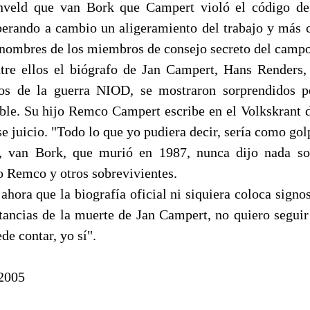
nveld que van Bork que Campert violó el código de
sperando a cambio un aligeramiento del trabajo y más 
 nombres de los miembros de consejo secreto del campo
ntre ellos el biógrafo de Jan Campert, Hans Renders, 
ios de la guerra NIOD, se mostraron sorprendidos p
sible. Su hijo Remco Campert escribe en el Volkskrant d
e juicio. "Todo lo que yo pudiera decir, sería como golp
, van Bork, que murió en 1987, nunca dijo nada s
o Remco y otros sobrevivientes.
ahora que la biografía oficial ni siquiera coloca signo
stancias de la muerte de Jan Campert, no quiero segui
de contar, yo sí".
 2005