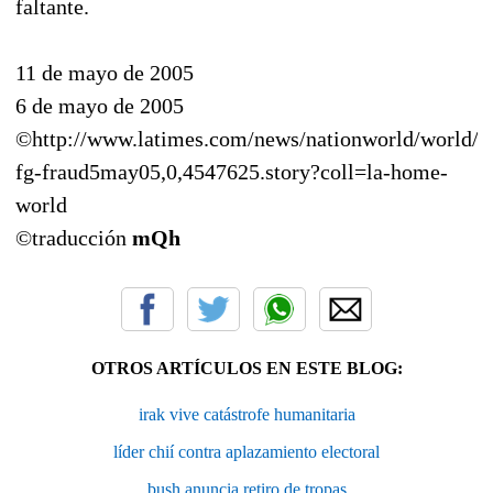
faltante.
11 de mayo de 2005
6 de mayo de 2005
©http://www.latimes.com/news/nationworld/world/l
fg-fraud5may05,0,4547625.story?coll=la-home-
world
©traducción
mQh
OTROS ARTÍCULOS EN ESTE BLOG:
irak vive catástrofe humanitaria
líder chií contra aplazamiento electoral
bush anuncia retiro de tropas